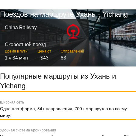
Поездов на маршруте Ухань - Yichang
China Railway
Скоростной поезд
Время в пути
Цена от
Отправлений
1 ч 34 мин
$43
83
Популярные маршруты из Ухань и
Yichang
Широкая сеть
Одна платформа, 34+ направления, 700+ маршрутов по всему
миру.
Удобная система бронирования