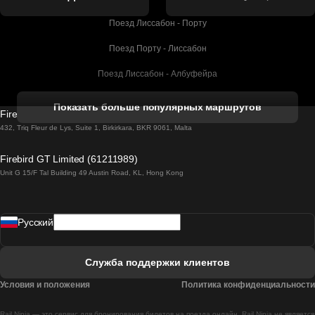
Поезд Лиссабон - Порту
Поезд Порту - Лиссабон
Поезд Лиссабон - Албуфейра
Поезд Албуфейра - Лиссабон
Показать больше популярных маршрутов
Firebird GT Limited (OC 1451)
Поезд Лиссабон - Лагос
432, Triq Fleur de Lys, Suite 1, Birkirkara, BKR 9061, Malta
Поезд Лагос - Лиссабон
Firebird GT Limited (61211989)
Unit G 15/F Tal Building 49 Austin Road, KL, Hong Kong
Поезд Лиссабон - Мадрид
Поезд Мадрид - Лиссабон
Pусский
Поезд Лиссабон - Фару
Поезд Фару - Лиссабон
Служба поддержки клиентов
Поезд Лиссабон - Коимбра
Условия и положения
Политика конфиденциальности
Поезд Коимбра - Лиссабон
Rail Ninja — это сервис для бронирования билетов на поезда онлайн. Rail Ninja не является