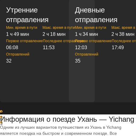
Утренние
Дневные
отправления
отправления
Мин. время в пути
Макс. время в пути
Мин. время в пути
Макс. время в
1 ч 49 мин
2 ч 18 мин
1 ч 34 мин
2 ч 38 мин
Первое отправление
Последнее отправление
Первое отправление
Последнее о
06:08
11:53
12:03
17:49
Отправлений
Отправлений
32
35
1
Информация о поезде Ухань — Yichang
2
3
Одним из лучших вариантов путешествия из Ухань в Yichang
является поездка на быстром и современном поезде. Все