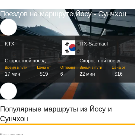
Поездов на маршруте Йосу - Сунчхон
KTX
ITX-Saemaul
Скоростной поезд
Скоростной поезд
Время в пути
Цена от
Отправлений
Время в пути
Цена от
17 мин
$19
6
22 мин
$16
Популярные маршруты из Йосу и
Сунчхон