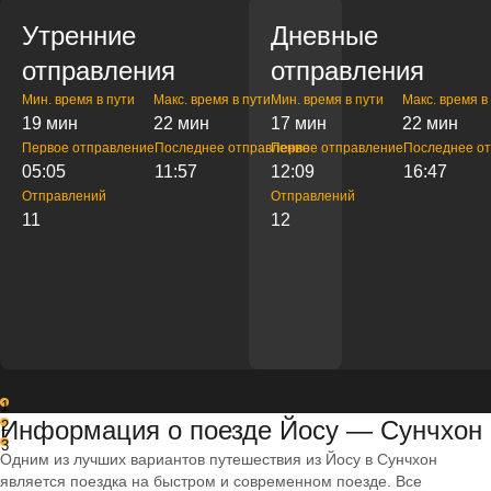
Утренние
Дневные
отправления
отправления
Мин. время в пути
Макс. время в пути
Мин. время в пути
Макс. время в
19 мин
22 мин
17 мин
22 мин
Первое отправление
Последнее отправление
Первое отправление
Последнее о
05:05
11:57
12:09
16:47
Отправлений
Отправлений
11
12
1
Информация о поезде Йосу — Сунчхон
2
3
Одним из лучших вариантов путешествия из Йосу в Сунчхон
является поездка на быстром и современном поезде. Все