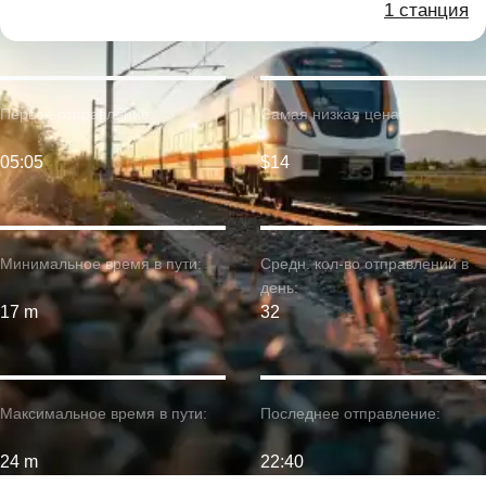
1 станция
Первое отправление:
Самая низкая цена:
05:05
$14
Минимальное время в пути:
Средн. кол-во отправлений в
день:
17 m
32
Максимальное время в пути:
Последнее отправление:
24 m
22:40