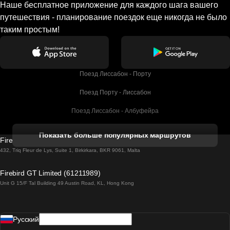
Наше бесплатное приложение для каждого шага вашего
путешествия - планирование поездок еще никогда не было
таким простым!
Поезд Лиссабон - Порту
Поезд Порту - Лиссабон
Поезд Лиссабон - Албуфейра
Поезд Албуфейра - Лиссабон
Показать больше популярных маршрутов
Firebird GT Limited (OC 1451)
Поезд Лиссабон - Лагос
432, Triq Fleur de Lys, Suite 1, Birkirkara, BKR 9061, Malta
Поезд Лагос - Лиссабон
Firebird GT Limited (61211989)
Unit G 15/F Tal Building 49 Austin Road, KL, Hong Kong
Поезд Лиссабон - Мадрид
Поезд Мадрид - Лиссабон
Pусский
Поезд Лиссабон - Фару