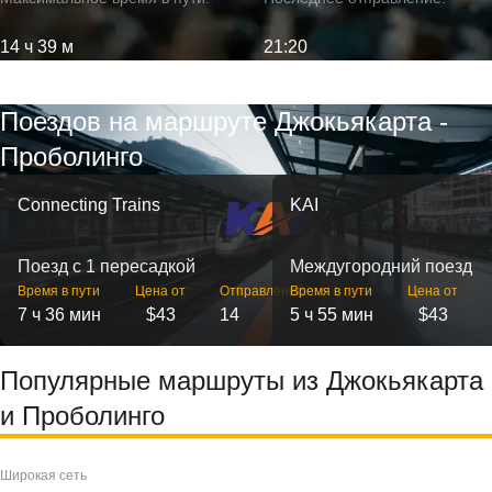
14 ч 39 м
21:20
Поездов на маршруте Джокьякарта -
Проболинго
Connecting Trains
KAI
Поезд с 1 пересадкой
Междугородний поезд
Время в пути
Цена от
Отправлений
Время в пути
Цена от
7 ч 36 мин
$43
14
5 ч 55 мин
$43
Популярные маршруты из Джокьякарта
и Проболинго
Широкая сеть