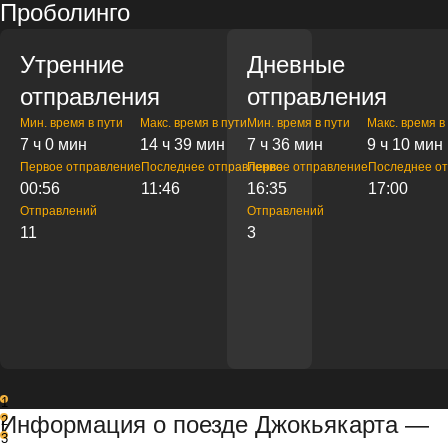
Проболинго
Утренние
Дневные
отправления
отправления
Мин. время в пути
Макс. время в пути
Мин. время в пути
Макс. время в
7 ч 0 мин
14 ч 39 мин
7 ч 36 мин
9 ч 10 мин
Первое отправление
Последнее отправление
Первое отправление
Последнее о
00:56
11:46
16:35
17:00
Отправлений
Отправлений
11
3
1
Информация о поезде Джокьякарта —
2
3