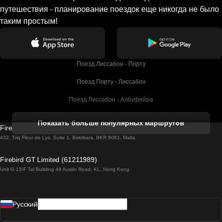
путешествия - планирование поездок еще никогда не было
таким простым!
Поезд Лиссабон - Порту
Поезд Порту - Лиссабон
Поезд Лиссабон - Албуфейра
Поезд Албуфейра - Лиссабон
Показать больше популярных маршрутов
Firebird GT Limited (OC 1451)
Поезд Лиссабон - Лагос
432, Triq Fleur de Lys, Suite 1, Birkirkara, BKR 9061, Malta
Поезд Лагос - Лиссабон
Firebird GT Limited (61211989)
Unit G 15/F Tal Building 49 Austin Road, KL, Hong Kong
Поезд Лиссабон - Мадрид
Поезд Мадрид - Лиссабон
Pусский
Поезд Лиссабон - Фару