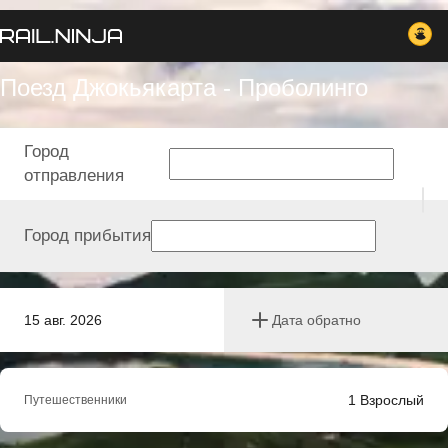
Поезд Джокьякарта - Проболинго
Город
отправления
Город прибытия
15 авг. 2026
Дата обратно
1
Взрослый
Путешественники