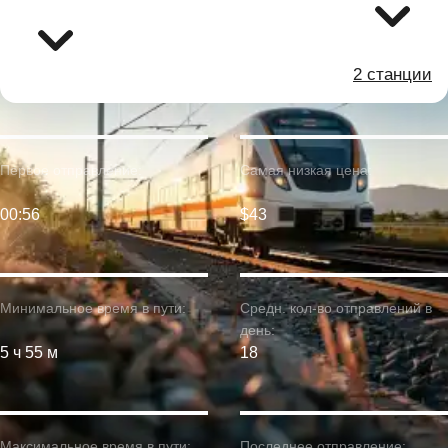
2 станции
Первое отправление:
Самая низкая цена:
00:56
$43
Минимальное время в пути:
Средн. кол-во отправлений в
день:
5 ч 55 м
18
Максимальное время в пути:
Последнее отправление: