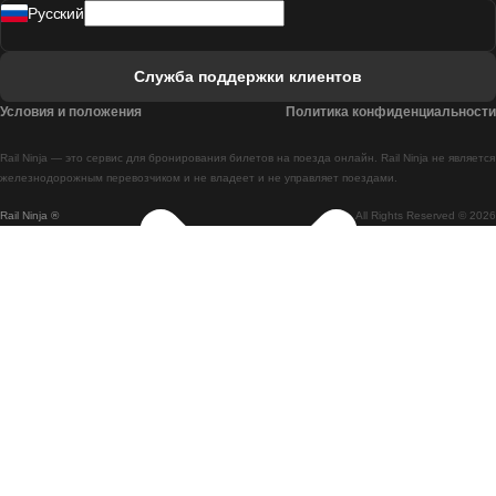
Pусский
Поезд Лиссабон - Фару
Поезд Фару - Лиссабон
Служба поддержки клиентов
Поезд Лиссабон - Коимбра
Условия и положения
Политика конфиденциальности
Поезд Коимбра - Лиссабон
Rail Ninja — это сервис для бронирования билетов на поезда онлайн. Rail Ninja не является
Поезд Лиссабон - Брага
железнодорожным перевозчиком и не владеет и не управляет поездами.
Rail Ninja ®
All Rights Reserved © 2026
Поезд Брага - Лиссабон
Поезд Порту - Коимбра
Поезд Коимбра - Порту
Поезд Барселона - Мадрид
Поезд Мадрид - Барселона
Поезд Барселона - Валенсия
Поезд Валенсия - Барселона