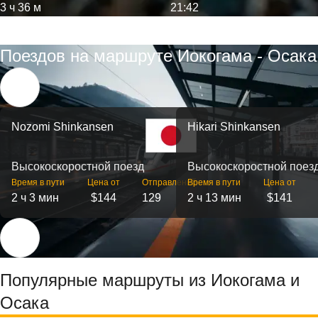
3 ч 36 м
21:42
Поездов на маршруте Иокогама - Осака
Nozomi Shinkansen
Hikari Shinkansen
Высокоскоростной поезд
Высокоскоростной поез
Время в пути
Цена от
Отправлений
Время в пути
Цена от
2 ч 3 мин
$144
129
2 ч 13 мин
$141
Популярные маршруты из Иокогама и
Осака