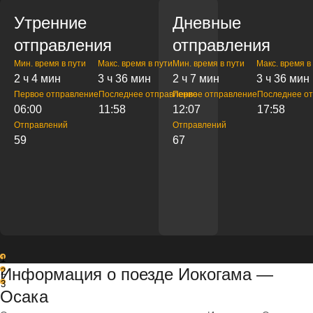
Утренние
Дневные
отправления
отправления
Мин. время в пути
Макс. время в пути
Мин. время в пути
Макс. время в
2 ч 4 мин
3 ч 36 мин
2 ч 7 мин
3 ч 36 мин
Первое отправление
Последнее отправление
Первое отправление
Последнее о
06:00
11:58
12:07
17:58
Отправлений
Отправлений
59
67
1
Информация о поезде Иокогама —
2
3
Осака