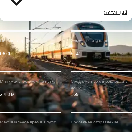
5 станций
Первое отправление:
Самая низкая цена:
06:00
$141
Минимальное время в пути:
Средн. кол-во отправлений в
день:
2 ч 3 м
169
Максимальное время в пути:
Последнее отправление: