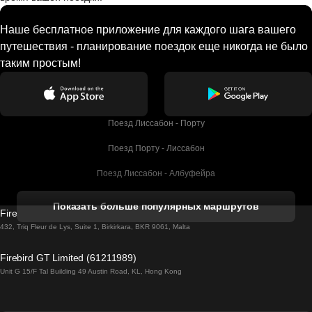
Наше бесплатное приложение для каждого шага вашего
путешествия - планирование поездок еще никогда не было
таким простым!
Поезд Лиссабон - Порту
Поезд Порту - Лиссабон
Поезд Лиссабон - Албуфейра
Поезд Албуфейра - Лиссабон
Показать больше популярных маршрутов
Firebird GT Limited (OC 1451)
Поезд Лиссабон - Лагос
432, Triq Fleur de Lys, Suite 1, Birkirkara, BKR 9061, Malta
Поезд Лагос - Лиссабон
Firebird GT Limited (61211989)
Unit G 15/F Tal Building 49 Austin Road, KL, Hong Kong
Поезд Лиссабон - Мадрид
Поезд Мадрид - Лиссабон