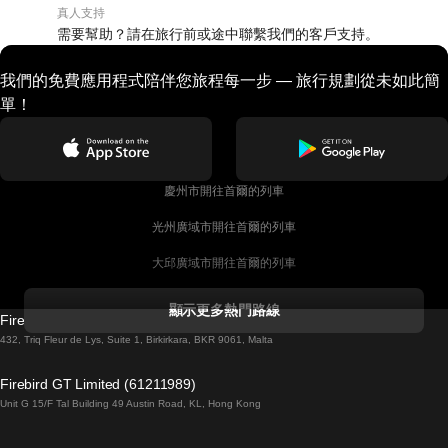
真人支持
需要幫助？請在旅行前或途中聯繫我們的客戶支持。
我們的免費應用程式陪伴您旅程每一步 — 旅行規劃從未如此簡
單！
慶州市開往首爾的列車
光州廣域市開往首爾的列車
大邱廣域市開往首爾的列車
科克開往都柏林的列車
顯示更多熱門路線
Firebird GT Limited (OC 1451)
都柏林開往戈尔韦的列車
432, Triq Fleur de Lys, Suite 1, Birkirkara, BKR 9061, Malta
倫敦開往愛丁堡的列車
Firebird GT Limited (61211989)
Unit G 15/F Tal Building 49 Austin Road, KL, Hong Kong
羅馬開往拿坡里的列車
罗瓦涅米開往赫尔辛基的列車