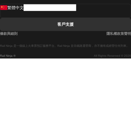
繁體中文
里斯本開往拉哥斯的列車
里斯本開往波多的列車
客戶支援
里斯本開往科英布拉的列車
條款與細則
隱私權政策聲明
馬德里開往馬拉加的列車
Rail Ninja 是一個線上火車票預訂服務平台。Rail Ninja 並非鐵路運營商，亦不擁有或經營任何列車。
馬德里開往巴塞罗那的列車
Rail Ninja ®
All Rights Reserved © 2026
馬德里開往塞維亞的列車
馬德里開往阿利坎特的列車
馬拉加開往馬德里的列車
巴塞罗那開往馬德里的列車
巴塞罗那開往塞維亞的列車
巴塞罗那開往馬拉加的列車
威尼斯開往佛羅倫斯的列車