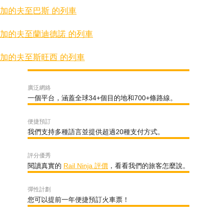
加的夫至巴斯 的列車
加的夫至蘭迪德諾 的列車
加的夫至斯旺西 的列車
廣泛網絡
一個平台，涵蓋全球34+個目的地和700+條路線。
便捷預訂
我們支持多種語言並提供超過20種支付方式。
評分優秀
閱讀真實的
Rail Ninja 評價
，看看我們的旅客怎麼說。
彈性計劃
您可以提前一年便捷預訂火車票！