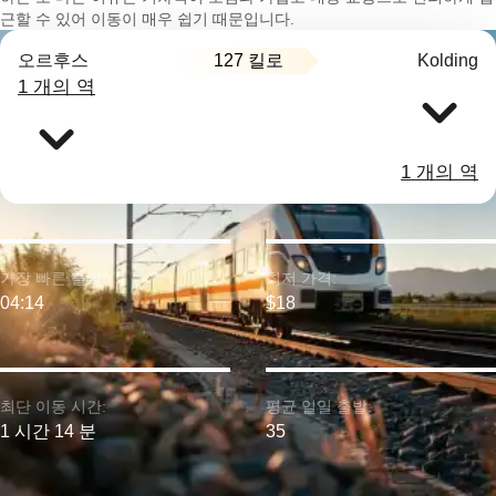
근할 수 있어 이동이 매우 쉽기 때문입니다.
127 킬로
오르후스
Kolding
1 개의 역
1 개의 역
가장 빠른 출발:
최저 가격:
04:14
$18
최단 이동 시간:
평균 일일 출발:
1 시간 14 분
35