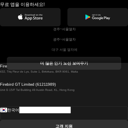
무료 앱을 이용하세요!
 경주~서울열차
 광주~서울열차
 대구 서울 열차에
 더블린 열차 코르크
더 많은 인기 노선 보여주기
Firebird GT Limited (OC 1451)
 더블린에서 골웨이 열차
432, Triq Fleur de Lys, Suite 1, Birkirkara, BKR 9061, Malta
 런던 에든버러 열차에
Firebird GT Limited (61211989)
Unit G 15/F Tal Building 49 Austin Road, KL, Hong Kong
 로마에서 나폴리 열차
 로바니에미 헬싱키 열차에
한국어
 리스본 라고스 열차에
 리스본 포르투 기차에
고객 지원