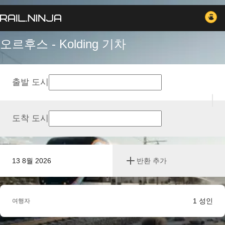
오르후스 - Kolding 기차
출발 도시
도착 도시
13 8월 2026
반환 추가
1
성인
여행자