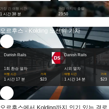
가장 긴 여행 시간:
가장 마지막 출발:
1 시간 38 분
23:50
오르후스 - Kolding 노선의 기차
Danish Rails
Danish Rails
1회 환승 열차
시외 열차
여행 시간
가격
출발
여행 시간
가격
1 시간 17 분
$23
1
1 시간 14 분
$23
오르후스에서 Kolding까지 인기 있는 경로