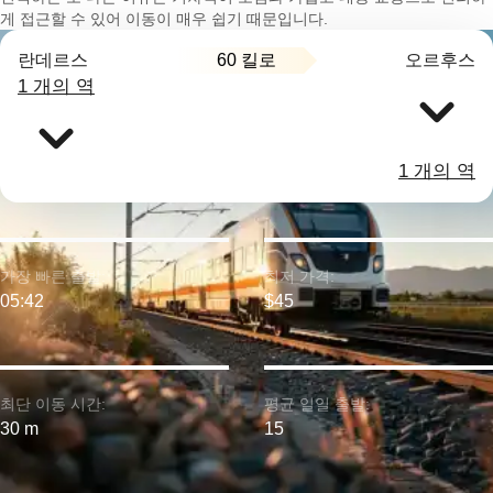
게 접근할 수 있어 이동이 매우 쉽기 때문입니다.
60 킬로
란데르스
오르후스
1 개의 역
1 개의 역
가장 빠른 출발:
최저 가격:
05:42
$45
최단 이동 시간:
평균 일일 출발:
30 m
15