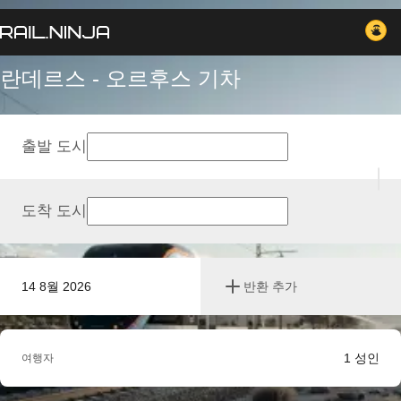
란데르스 - 오르후스 기차
출발 도시
도착 도시
14 8월 2026
반환 추가
1
성인
여행자