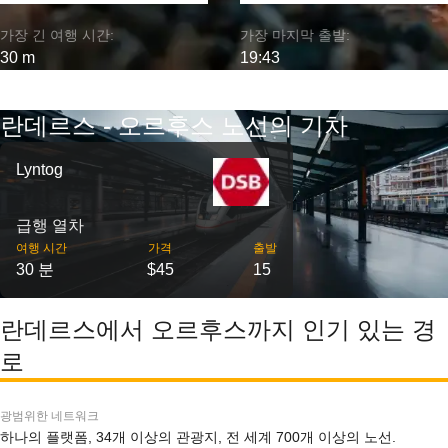
가장 긴 여행 시간:
가장 마지막 출발:
30 m
19:43
란데르스 - 오르후스 노선의 기차
Lyntog
급행 열차
여행 시간
가격
출발
30 분
$45
15
란데르스에서 오르후스까지 인기 있는 경
로
광범위한 네트워크
하나의 플랫폼, 34개 이상의 관광지, 전 세계 700개 이상의 노선.