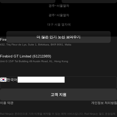
 경주~서울열차
 광주~서울열차
 대구 서울 열차에
 더블린 열차 코르크
더 많은 인기 노선 보여주기
Firebird GT Limited (OC 1451)
 더블린에서 골웨이 열차
432, Triq Fleur de Lys, Suite 1, Birkirkara, BKR 9061, Malta
 런던 에든버러 열차에
Firebird GT Limited (61211989)
Unit G 15/F Tal Building 49 Austin Road, KL, Hong Kong
 로마에서 나폴리 열차
 로바니에미 헬싱키 열차에
한국어
 리스본 라고스 열차에
 리스본 포르투 기차에
고객 지원
 리스본에서 코임브라 열차에
이용 약관
개인정보 처리방침
 마드리드 말라가 열차에
Rail Ninja는 온라인으로 기차 티켓을 예약할 수 있는 예약 서비스입니다. Rail Ninja는 철도 운송업체