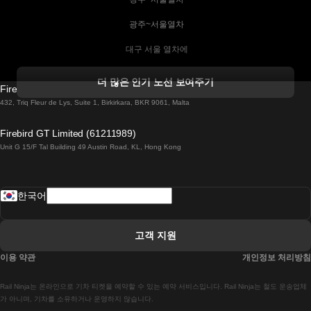
 광주~서울열차
 대구 서울 열차에
 더블린 열차 코르크
더 많은 인기 노선 보여주기
Firebird GT Limited (OC 1451)
 더블린에서 골웨이 열차
432, Triq Fleur de Lys, Suite 1, Birkirkara, BKR 9061, Malta
 런던 에든버러 열차에
Firebird GT Limited (61211989)
Unit G 15/F Tal Building 49 Austin Road, KL, Hong Kong
 로마에서 나폴리 열차
 로바니에미 헬싱키 열차에
한국어
 리스본 라고스 열차에
 리스본 포르투 기차에
고객 지원
 리스본에서 코임브라 열차에
이용 약관
개인정보 처리방침
 마드리드 말라가 열차에
Rail Ninja는 온라인으로 기차 티켓을 예약할 수 있는 예약 서비스입니다. Rail Ninja는 철도 운송업체
 마드리드-리스본 열차
가 아니며, 기차를 소유하거나 운영하지 않습니다.