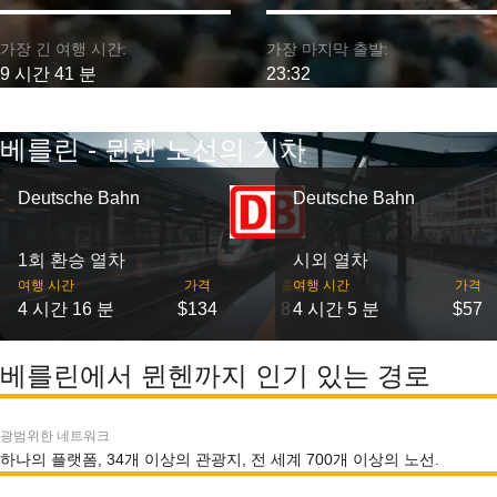
가장 긴 여행 시간:
가장 마지막 출발:
9 시간 41 분
23:32
베를린 - 뮌헨 노선의 기차
Deutsche Bahn
Deutsche Bahn
1회 환승 열차
시외 열차
여행 시간
가격
출발
여행 시간
가격
4 시간 16 분
$134
8
4 시간 5 분
$57
베를린에서 뮌헨까지 인기 있는 경로
광범위한 네트워크
하나의 플랫폼, 34개 이상의 관광지, 전 세계 700개 이상의 노선.