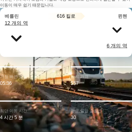
이동이 매우 쉽기 때문입니다.
616 킬로
베를린
뮌헨
12 개의 역
6 개의 역
가장 빠른 출발:
최저 가격:
05:36
$57
최단 이동 시간:
평균 일일 출발:
4 시간 5 분
30