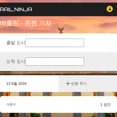
베를린 - 뮌헨 기차
출발 도시
도착 도시
13 8월 2026
반환 추가
1
성인
여행자