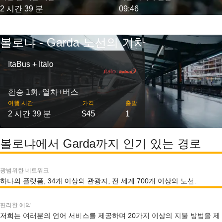
2 시간 39 분
09:46
볼로냐 - Garda 노선의 기차
ItaBus + Italo
환승 1회. 열차+버스
여행 시간
가격
출발
2 시간 39 분
$45
1
볼로냐에서 Garda까지 인기 있는 경로
광범위한 네트워크
하나의 플랫폼, 34개 이상의 관광지, 전 세계 700개 이상의 노선.
편리한 예약
저희는 여러분의 언어 서비스를 제공하며 20가지 이상의 지불 방법을 제