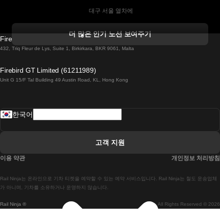
 대구 서울 열차에
 더블린 열차 코르크
더 많은 인기 노선 보여주기
Firebird GT Limited (OC 1451)
 더블린에서 골웨이 열차
432, Triq Fleur de Lys, Suite 1, Birkirkara, BKR 9061, Malta
 런던 에든버러 열차에
Firebird GT Limited (61211989)
Unit G 15/F Tal Building 49 Austin Road, KL, Hong Kong
 로마에서 나폴리 열차
 로바니에미 헬싱키 열차에
한국어
 리스본 라고스 열차에
 리스본 포르투 기차에
고객 지원
 리스본에서 코임브라 열차에
이용 약관
개인정보 처리방침
 마드리드 말라가 열차에
Rail Ninja는 온라인으로 기차 티켓을 예약할 수 있는 예약 서비스입니다. Rail Ninja는 철도 운송업체
 마드리드-리스본 열차
가 아니며, 기차를 소유하거나 운영하지 않습니다.
Rail Ninja ®
All Rights Reserved © 2026
 마드리드에서 바르셀로나로 가는 고속 열차