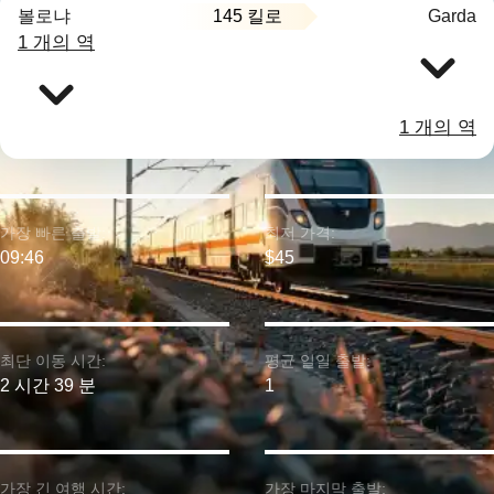
145 킬로
볼로냐
Garda
1 개의 역
1 개의 역
가장 빠른 출발:
최저 가격:
09:46
$45
최단 이동 시간:
평균 일일 출발:
2 시간 39 분
1
가장 긴 여행 시간:
가장 마지막 출발: