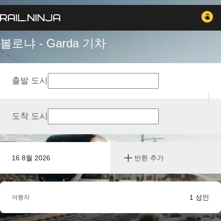
볼로냐 - Garda 기차
출발 도시
도착 도시
16 8월 2026
반환 추가
1
성인
여행자