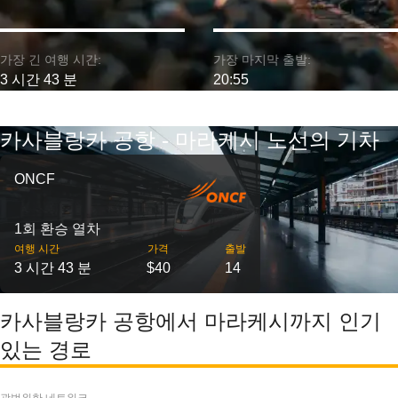
가장 긴 여행 시간:
가장 마지막 출발:
3 시간 43 분
20:55
카사블랑카 공항 - 마라케시 노선의 기차
ONCF
1회 환승 열차
여행 시간
가격
출발
3 시간 43 분
$40
14
카사블랑카 공항에서 마라케시까지 인기
있는 경로