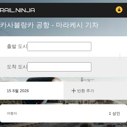
카사블랑카 공항 - 마라케시 기차
출발 도시
도착 도시
15 8월 2026
반환 추가
1
성인
여행자