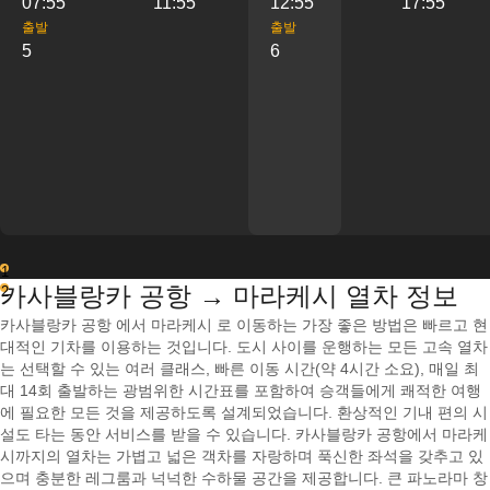
07:55
11:55
12:55
17:55
출발
출발
5
6
1
카사블랑카 공항 → 마라케시 열차 정보
2
카사블랑카 공항 에서 마라케시 로 이동하는 가장 좋은 방법은 빠르고 현
대적인 기차를 이용하는 것입니다. 도시 사이를 운행하는 모든 고속 열차
는 선택할 수 있는 여러 클래스, 빠른 이동 시간(약 4시간 소요), 매일 최
대 14회 출발하는 광범위한 시간표를 포함하여 승객들에게 쾌적한 여행
에 필요한 모든 것을 제공하도록 설계되었습니다. 환상적인 기내 편의 시
설도 타는 동안 서비스를 받을 수 있습니다. 카사블랑카 공항에서 마라케
시까지의 열차는 가볍고 넓은 객차를 자랑하며 푹신한 좌석을 갖추고 있
으며 충분한 레그룸과 넉넉한 수하물 공간을 제공합니다. 큰 파노라마 창