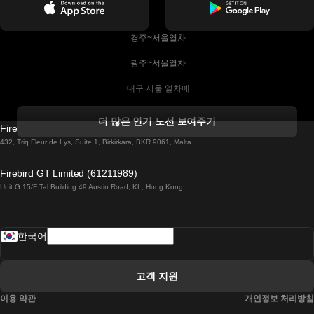
 경주~서울열차
 광주~서울열차
 대구 서울 열차에
 더블린 열차 코르크
더 많은 인기 노선 보여주기
Firebird GT Limited (OC 1451)
 더블린에서 골웨이 열차
432, Triq Fleur de Lys, Suite 1, Birkirkara, BKR 9061, Malta
 런던 에든버러 열차에
Firebird GT Limited (61211989)
Unit G 15/F Tal Building 49 Austin Road, KL, Hong Kong
 로마에서 나폴리 열차
 로바니에미 헬싱키 열차에
한국어
 리스본 라고스 열차에
 리스본 포르투 기차에
고객 지원
 리스본에서 코임브라 열차에
이용 약관
개인정보 처리방침