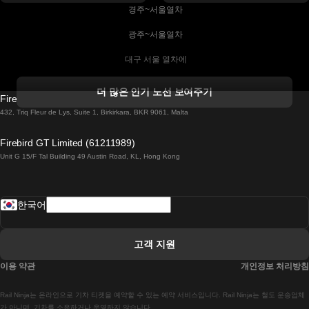
 경주~서울열차
 광주~서울열차
 대구 서울 열차에
 더블린 열차 코르크
더 많은 인기 노선 보여주기
Firebird GT Limited (OC 1451)
 더블린에서 골웨이 열차
432, Triq Fleur de Lys, Suite 1, Birkirkara, BKR 9061, Malta
 런던 에든버러 열차에
Firebird GT Limited (61211989)
Unit G 15/F Tal Building 49 Austin Road, KL, Hong Kong
 로마에서 나폴리 열차
 로바니에미 헬싱키 열차에
한국어
 리스본 라고스 열차에
 리스본 포르투 기차에
고객 지원
 리스본에서 코임브라 열차에
이용 약관
개인정보 처리방침
 마드리드 말라가 열차에
Rail Ninja는 온라인으로 기차 티켓을 예약할 수 있는 예약 서비스입니다. Rail Ninja는 철도 운송업체
 마드리드-리스본 열차
가 아니며, 기차를 소유하거나 운영하지 않습니다.