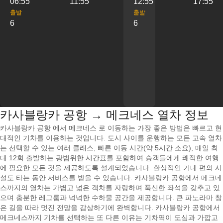
06:55
11:55
12:55
17:55
출발
출발
6
6
카사블랑카 공항 → 메크네스 열차 정보
카사블랑카 공항 에서 메크네스 로 이동하는 가장 좋은 방법은 빠르고 현
대적인 기차를 이용하는 것입니다. 도시 사이를 운행하는 모든 고속 열차
는 선택할 수 있는 여러 클래스, 빠른 이동 시간(약 5시간 소요), 매일 최
대 12회 출발하는 광범위한 시간표를 포함하여 승객들에게 쾌적한 여행
에 필요한 모든 것을 제공하도록 설계되었습니다. 환상적인 기내 편의 시
설도 타는 동안 서비스를 받을 수 있습니다. 카사블랑카 공항에서 메크네
스까지의 열차는 가볍고 넓은 객차를 자랑하며 푹신한 좌석을 갖추고 있
으며 충분한 레그룸과 넉넉한 수하물 공간을 제공합니다. 큰 파노라마 창
은 길을 따라 멋진 전망을 감상하기에 완벽합니다. 카사블랑카 공항에서
메크네스까지 기차를 선택하는 또 다른 이유는 기차역이 도심과 가깝고