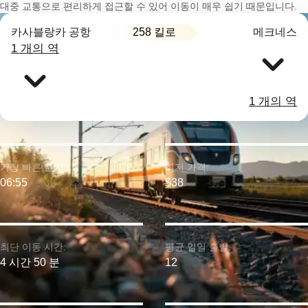
대중 교통으로 편리하게 접근할 수 있어 이동이 매우 쉽기 때문입니다.
258 킬로
카사블랑카 공항
메크네스
1 개의 역
1 개의 역
가장 빠른 출발:
최저 가격:
06:55
$38
최단 이동 시간:
평균 일일 출발:
4 시간 50 분
12