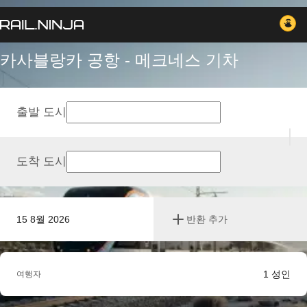
카사블랑카 공항 - 메크네스 기차
출발 도시
도착 도시
15 8월 2026
반환 추가
1
성인
여행자