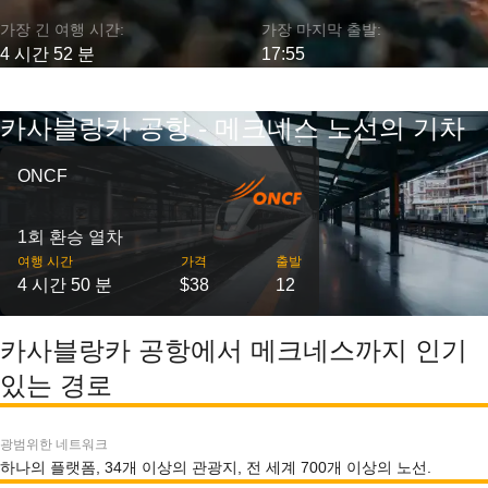
가장 긴 여행 시간:
가장 마지막 출발:
4 시간 52 분
17:55
카사블랑카 공항 - 메크네스 노선의 기차
ONCF
1회 환승 열차
여행 시간
가격
출발
4 시간 50 분
$38
12
카사블랑카 공항에서 메크네스까지 인기
있는 경로
광범위한 네트워크
하나의 플랫폼, 34개 이상의 관광지, 전 세계 700개 이상의 노선.