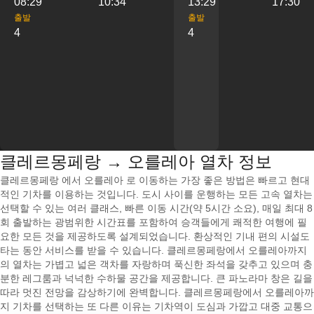
08:29
10:34
13:29
17:30
출발
출발
4
4
클레르몽페랑 → 오를레아 열차 정보
클레르몽페랑 에서 오를레아 로 이동하는 가장 좋은 방법은 빠르고 현대
적인 기차를 이용하는 것입니다. 도시 사이를 운행하는 모든 고속 열차는
선택할 수 있는 여러 클래스, 빠른 이동 시간(약 5시간 소요), 매일 최대 8
회 출발하는 광범위한 시간표를 포함하여 승객들에게 쾌적한 여행에 필
요한 모든 것을 제공하도록 설계되었습니다. 환상적인 기내 편의 시설도
타는 동안 서비스를 받을 수 있습니다. 클레르몽페랑에서 오를레아까지
의 열차는 가볍고 넓은 객차를 자랑하며 푹신한 좌석을 갖추고 있으며 충
분한 레그룸과 넉넉한 수하물 공간을 제공합니다. 큰 파노라마 창은 길을
따라 멋진 전망을 감상하기에 완벽합니다. 클레르몽페랑에서 오를레아까
지 기차를 선택하는 또 다른 이유는 기차역이 도심과 가깝고 대중 교통으