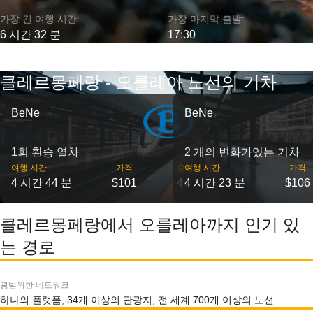
가장 긴 여행 시간:
가장 마지막 출발:
6 시간 32 분
17:30
클레르몽페랑 - 오를레아 노선의 기차
BeNe
BeNe
1회 환승 열차
2 개의 변화가있는 기차
여행 시간
가격
출발
여행 시간
가격
4 시간 44 분
$101
4
4 시간 23 분
$106
클레르몽페랑에서 오를레아까지 인기 있
는 경로
광범위한 네트워크
하나의 플랫폼, 34개 이상의 관광지, 전 세계 700개 이상의 노선.