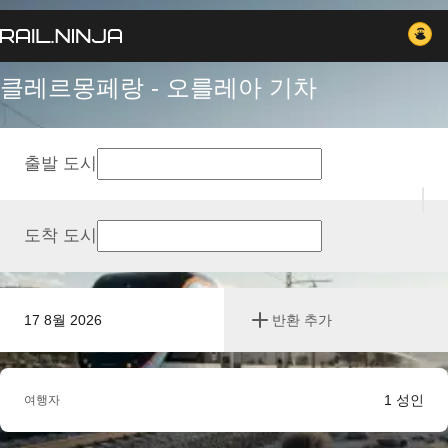
클레르몽페랑 - 오를레아 기차
출발 도시
도착 도시
17 8월 2026
반환 추가
1
성인
여행자