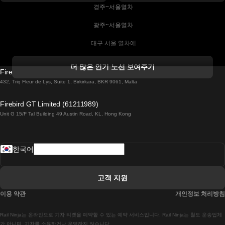
 경주~서울열차
 광주~서울열차
 대구 서울 열차에
 더블린 열차 코르크
더 많은 인기 노선 보여주기
Firebird GT Limited (OC 1451)
 더블린에서 골웨이 열차
432, Triq Fleur de Lys, Suite 1, Birkirkara, BKR 9061, Malta
 런던 에든버러 열차에
Firebird GT Limited (61211989)
Unit G 15/F Tal Building 49 Austin Road, KL, Hong Kong
 로마에서 나폴리 열차
 로바니에미 헬싱키 열차에
한국어
 리스본 라고스 열차에
 리스본 포르투 기차에
고객 지원
 리스본에서 코임브라 열차에
이용 약관
개인정보 처리방침
 마드리드 말라가 열차에
Rail Ninja는 온라인으로 기차 티켓을 예약할 수 있는 예약 서비스입니다. Rail Ninja는 철도 운송업체
 마드리드-리스본 열차
가 아니며, 기차를 소유하거나 운영하지 않습니다.