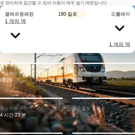
로 편리하게 접근할 수 있어 이동이 매우 쉽기 때문입니다.
180 킬로
클레르몽페랑
오를레아
1 개의 역
1 개의 역
가장 빠른 출발:
최저 가격:
08:29
$101
최단 이동 시간:
평균 일일 출발:
4 시간 23 분
8