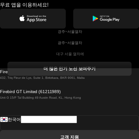
무료 앱을 이용하세요!
 경주~서울열차
 광주~서울열차
 대구 서울 열차에
 더블린 열차 코르크
더 많은 인기 노선 보여주기
Firebird GT Limited (OC 1451)
 더블린에서 골웨이 열차
432, Triq Fleur de Lys, Suite 1, Birkirkara, BKR 9061, Malta
 런던 에든버러 열차에
Firebird GT Limited (61211989)
Unit G 15/F Tal Building 49 Austin Road, KL, Hong Kong
 로마에서 나폴리 열차
 로바니에미 헬싱키 열차에
한국어
 리스본 라고스 열차에
 리스본 포르투 기차에
고객 지원