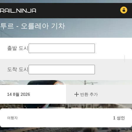
투르 - 오를레아 기차
출발 도시
도착 도시
14 8월 2026
반환 추가
1
성인
여행자