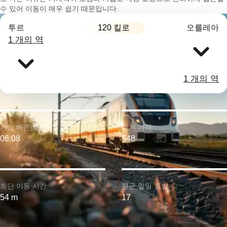
수 있어 이동이 매우 쉽기 때문입니다.
120 킬로
투르
오를레아
1 개의 역
1 개의 역
가장 빠른 출발:
최저 가격:
06:08
$48
최단 이동 시간:
평균 일일 출발:
54 m
17