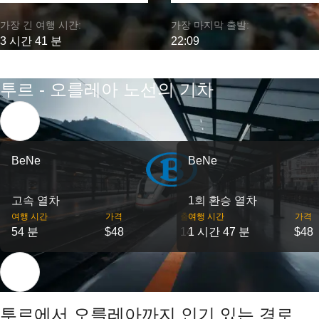
가장 긴 여행 시간:
가장 마지막 출발:
3 시간 41 분
22:09
투르 - 오를레아 노선의 기차
BeNe
BeNe
고속 열차
1회 환승 열차
여행 시간
가격
출발
여행 시간
가격
54 분
$48
14
1 시간 47 분
$48
투르에서 오를레아까지 인기 있는 경로