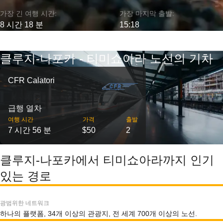
가장 긴 여행 시간:
가장 마지막 출발:
8 시간 18 분
15:18
클루지-나포카 - 티미쇼아라 노선의 기차
CFR Calatori
급행 열차
여행 시간
가격
출발
7 시간 56 분
$50
2
클루지-나포카에서 티미쇼아라까지 인기
있는 경로
광범위한 네트워크
하나의 플랫폼, 34개 이상의 관광지, 전 세계 700개 이상의 노선.