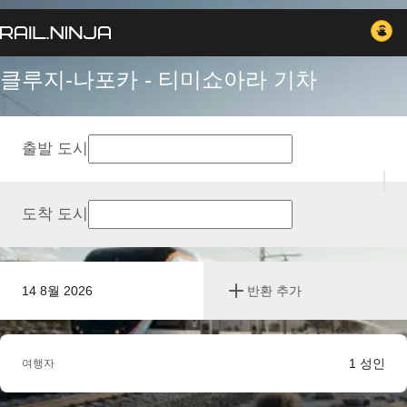
클루지-나포카 - 티미쇼아라 기차
출발 도시
도착 도시
14 8월 2026
반환 추가
1
성인
여행자