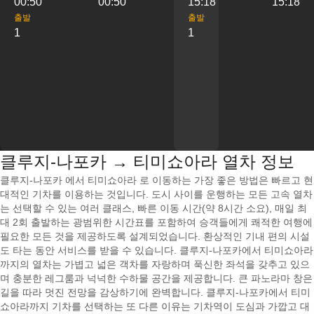
00:50
00:50
15:18
15:18
출발
출발
1
1
클루지-나포카 → 티미쇼아라 열차 정보
클루지-나포카 에서 티미쇼아라 로 이동하는 가장 좋은 방법은 빠르고 현
대적인 기차를 이용하는 것입니다. 도시 사이를 운행하는 모든 고속 열차
는 선택할 수 있는 여러 클래스, 빠른 이동 시간(약 8시간 소요), 매일 최
대 2회 출발하는 광범위한 시간표를 포함하여 승객들에게 쾌적한 여행에
필요한 모든 것을 제공하도록 설계되었습니다. 환상적인 기내 편의 시설
도 타는 동안 서비스를 받을 수 있습니다. 클루지-나포카에서 티미쇼아라
까지의 열차는 가볍고 넓은 객차를 자랑하며 푹신한 좌석을 갖추고 있으
며 충분한 레그룸과 넉넉한 수하물 공간을 제공합니다. 큰 파노라마 창은
길을 따라 멋진 전망을 감상하기에 완벽합니다. 클루지-나포카에서 티미
쇼아라까지 기차를 선택하는 또 다른 이유는 기차역이 도심과 가깝고 대