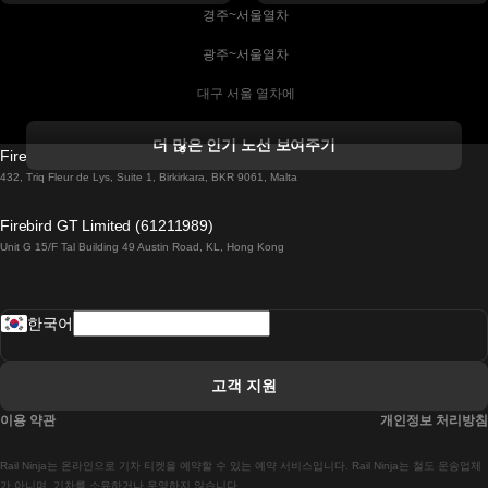
 경주~서울열차
 광주~서울열차
 대구 서울 열차에
 더블린 열차 코르크
더 많은 인기 노선 보여주기
Firebird GT Limited (OC 1451)
 더블린에서 골웨이 열차
432, Triq Fleur de Lys, Suite 1, Birkirkara, BKR 9061, Malta
 런던 에든버러 열차에
Firebird GT Limited (61211989)
Unit G 15/F Tal Building 49 Austin Road, KL, Hong Kong
 로마에서 나폴리 열차
 로바니에미 헬싱키 열차에
한국어
 리스본 라고스 열차에
 리스본 포르투 기차에
고객 지원
 리스본에서 코임브라 열차에
이용 약관
개인정보 처리방침
 마드리드 말라가 열차에
Rail Ninja는 온라인으로 기차 티켓을 예약할 수 있는 예약 서비스입니다. Rail Ninja는 철도 운송업체
 마드리드-리스본 열차
가 아니며, 기차를 소유하거나 운영하지 않습니다.