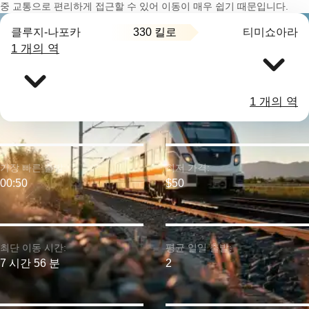
중 교통으로 편리하게 접근할 수 있어 이동이 매우 쉽기 때문입니다.
330 킬로
클루지-나포카
티미쇼아라
1 개의 역
1 개의 역
가장 빠른 출발:
최저 가격:
00:50
$50
최단 이동 시간:
평균 일일 출발:
7 시간 56 분
2