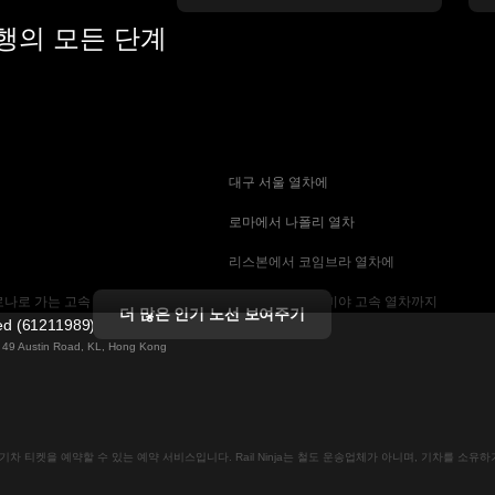
여행의 모든 단계
 대구 서울 열차에
 로마에서 나폴리 열차
 리스본에서 코임브라 열차에
나로 가는 고속 열차
 마드리드에서 세비야 고속 열차까지
더 많은 인기 노선 보여주기
ted (61211989)
 기차에
 바르셀로나 세비야 열차에
ng 49 Austin Road, KL, Hong Kong
는 고속 열차
 베를린에서 프라하 열차
 부산에서 서울 기차에
인으로 기차 티켓을 예약할 수 있는 예약 서비스입니다. Rail Ninja는 철도 운송업체가 아니며, 기차를 소
크 열차
 비엔나에서 프라하 고속 열차에