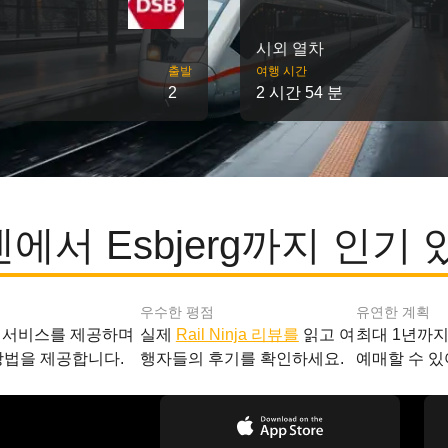
시외 열차
출발
여행 시간
2
2 시간 54 분
에서 Esbjerg까지 인기 
우수한 평점
유연한 계획
 서비스를 제공하며
실제
Rail Ninja 리뷰를
읽고 여
최대 1년까
방법을 제공합니다.
행자들의 후기를 확인하세요.
예매할 수 있