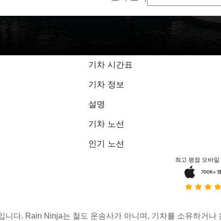
9 / 10점, 1개
기차 시간표
기차 정보
설명
기차 노선
인기 노선
최고 평점 모바일
스입니다. Rain Ninja는 철도 운송사가 아니며, 기차를 소유하