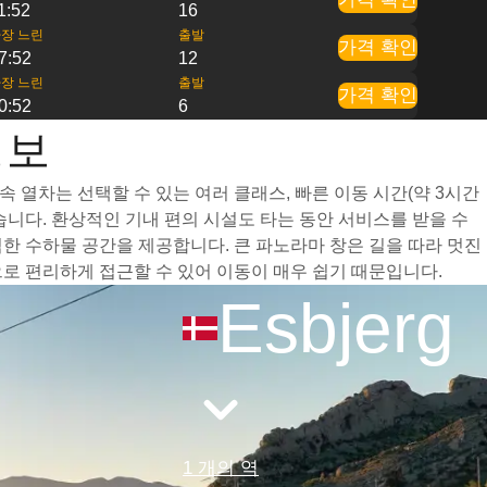
1:52
16
장 느린
출발
가격 확인
7:52
12
장 느린
출발
가격 확인
0:52
6
정보
속 열차는 선택할 수 있는 여러 클래스, 빠른 이동 시간(약 3시간
니다. 환상적인 기내 편의 시설도 타는 동안 서비스를 받을 수
넉한 수하물 공간을 제공합니다. 큰 파노라마 창은 길을 따라 멋진
으로 편리하게 접근할 수 있어 이동이 매우 쉽기 때문입니다.
Esbjerg
1 개의 역