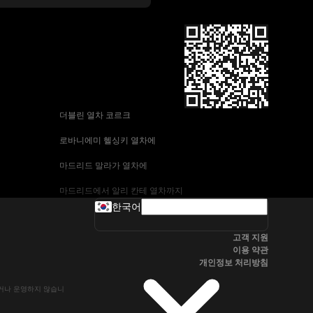
 더블린 열차 코르크
 로바니에미 헬싱키 열차에
 마드리드 말라가 열차에
 마드리드에서 알리 칸테 열차까지
한국어
 바르셀로나-말라가 열차
고객 지원
 부다페스트 프라하 기차에
이용 약관
개인정보 처리방침
 브라 티 슬라바에서 부다페스트 열차
유하거나 운영하지 않습니
 서울~울산열차