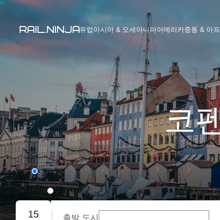
유럽
아시아 & 오세아니아
아메리카
중동 & 아
코펜
편도
왕복
15
출발 도시