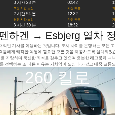
3 시간 28 분
02:42
1
최장 시간 노선
가장 빠른
가
2 시간 54 분
12:32
1
최장 시간 노선
가장 빠른
가
3 시간 30 분
18:32
2
펜하겐 → Esbjerg 열차 
 현대적인 기차를 이용하는 것입니다. 도시 사이를 운행하는 모든 고
승객들에게 쾌적한 여행에 필요한 모든 것을 제공하도록 설계되었습
객차를 자랑하며 푹신한 좌석을 갖추고 있으며 충분한 레그룸과 넉
차를 선택하는 또 다른 이유는 기차역이 도심과 가깝고 대중 교통
260 킬로