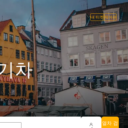
내 티켓
제어판
 기차
열차 검