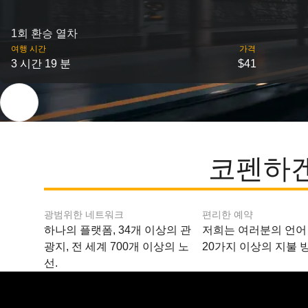
1회 환승 열차
여행 시간
가격
3 시간 19 분
$41
코펜하겐
광범위한 네트워크
편리한 예약
하나의 플랫폼, 34개 이상의 관
저희는 여러분의 언어
광지, 전 세계 700개 이상의 노
20가지 이상의 지불 
선.