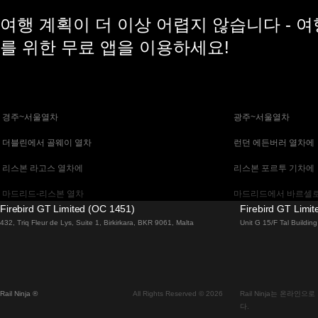
여행 계획이 더 이상 어렵지 않습니다 - 
를 위한 무료 앱을 이용하세요!
 경주~서울열차
 광주~서울열차
 더블린에서 골웨이 열차
 런던 에든버러 열차에
 리스본 라고스 열차에
 리스본 포르투 기차에
 마드리드-리스본 열차
 마드리드에서 바르셀로
Firebird GT Limited (OC 1451)
Firebird GT Limi
 말라가 마드리드 기차에
 바르셀로나 마드리드
432, Triq Fleur de Lys, Suite 1, Birkirkara, BKR 9061, Malta
Unit G 15/F Tal Buildi
 베니스 피렌체 기차에
 베니스에서 로마로 가
 부다페스트에서 브라 티 슬라바 열차
 부산~천안(아산)열차
Rail Ninja ®
All Rights Reserved © 2026
Rail Ninja는 온라
 비엔나 부다페스트 기차에
 비엔나에서 잘츠부르
다.