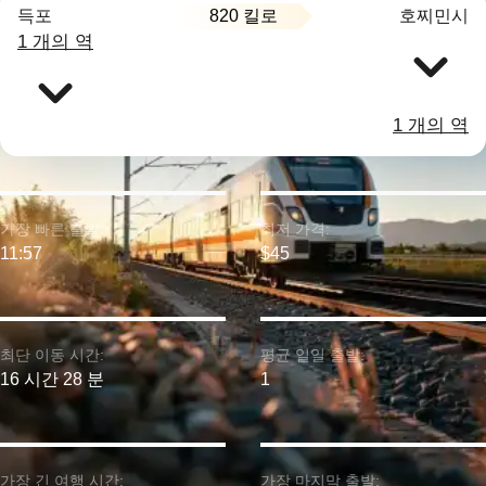
820 킬로
득포
호찌민시
1 개의 역
1 개의 역
가장 빠른 출발:
최저 가격:
11:57
$45
최단 이동 시간:
평균 일일 출발:
16 시간 28 분
1
가장 긴 여행 시간:
가장 마지막 출발: