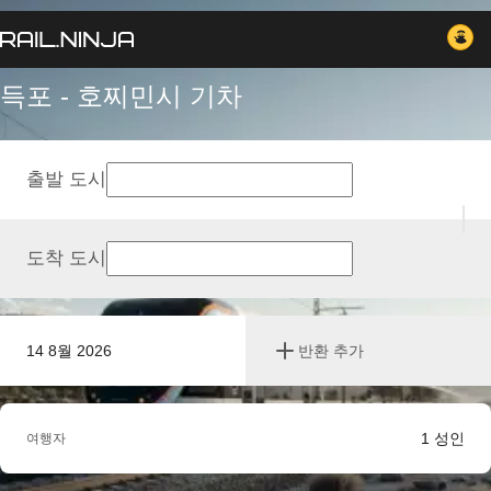
득포 - 호찌민시 기차
출발 도시
도착 도시
14 8월 2026
반환 추가
1
성인
여행자