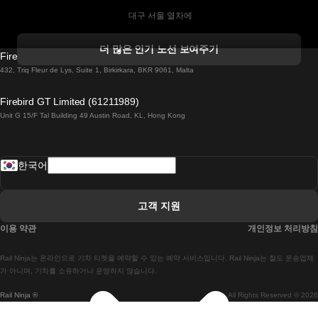
 대구 서울 열차에
 더블린 열차 코르크
더 많은 인기 노선 보여주기
Firebird GT Limited (OC 1451)
 더블린에서 골웨이 열차
432, Triq Fleur de Lys, Suite 1, Birkirkara, BKR 9061, Malta
 런던 에든버러 열차에
Firebird GT Limited (61211989)
Unit G 15/F Tal Building 49 Austin Road, KL, Hong Kong
 로마에서 나폴리 열차
 로바니에미 헬싱키 열차에
한국어
 리스본 라고스 열차에
 리스본 포르투 기차에
고객 지원
 리스본에서 코임브라 열차에
이용 약관
개인정보 처리방침
 마드리드 말라가 열차에
Rail Ninja는 온라인으로 기차 티켓을 예약할 수 있는 예약 서비스입니다. Rail Ninja는 철도 운송업체
 마드리드-리스본 열차
가 아니며, 기차를 소유하거나 운영하지 않습니다.
Rail Ninja ®
All Rights Reserved © 2026
 마드리드에서 바르셀로나로 가는 고속 열차