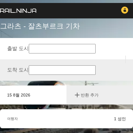
그라츠 - 잘츠부르크 기차
출발 도시
도착 도시
15 8월 2026
반환 추가
1
성인
여행자