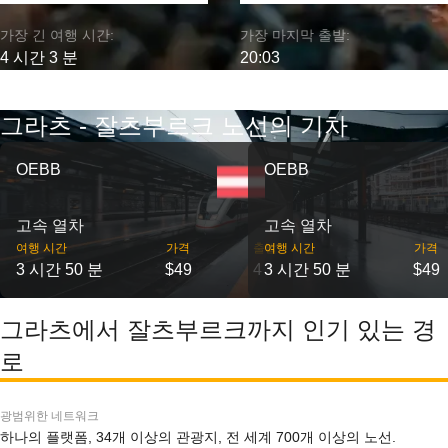
가장 긴 여행 시간:
가장 마지막 출발:
4 시간 3 분
20:03
그라츠 - 잘츠부르크 노선의 기차
OEBB
OEBB
고속 열차
고속 열차
여행 시간
가격
출발
여행 시간
가격
3 시간 50 분
$49
4
3 시간 50 분
$49
그라츠에서 잘츠부르크까지 인기 있는 경
로
광범위한 네트워크
하나의 플랫폼, 34개 이상의 관광지, 전 세계 700개 이상의 노선.