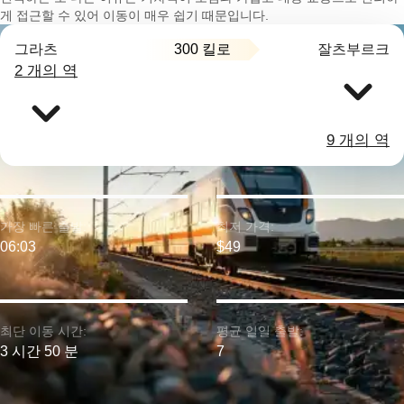
게 접근할 수 있어 이동이 매우 쉽기 때문입니다.
300 킬로
그라츠
잘츠부르크
2 개의 역
9 개의 역
가장 빠른 출발:
최저 가격:
06:03
$49
최단 이동 시간:
평균 일일 출발:
3 시간 50 분
7