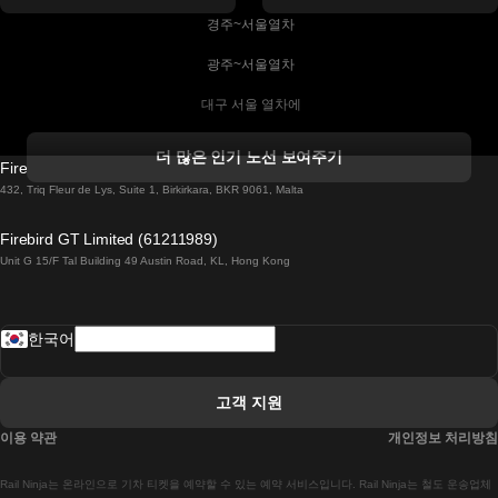
 경주~서울열차
 광주~서울열차
 대구 서울 열차에
 더블린 열차 코르크
더 많은 인기 노선 보여주기
Firebird GT Limited (OC 1451)
 더블린에서 골웨이 열차
432, Triq Fleur de Lys, Suite 1, Birkirkara, BKR 9061, Malta
 런던 에든버러 열차에
Firebird GT Limited (61211989)
Unit G 15/F Tal Building 49 Austin Road, KL, Hong Kong
 로마에서 나폴리 열차
 로바니에미 헬싱키 열차에
한국어
 리스본 라고스 열차에
 리스본 포르투 기차에
고객 지원
 리스본에서 코임브라 열차에
이용 약관
개인정보 처리방침
 마드리드 말라가 열차에
Rail Ninja는 온라인으로 기차 티켓을 예약할 수 있는 예약 서비스입니다. Rail Ninja는 철도 운송업체