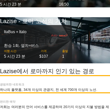
5 시간 23 분
16:50
Lazise - 로마 노선의 기차
ItaBus + Italo
환승 1회. 열차+버스
여행 시간
가격
출발
5 시간 23 분
$107
1
Lazise에서 로마까지 인기 있는 경로
광범위한 네트워크
하나의 플랫폼, 34개 이상의 관광지, 전 세계 700개 이상의 노선.
편리한 예약
저희는 여러분의 언어 서비스를 제공하며 20가지 이상의 지불 방법을 제