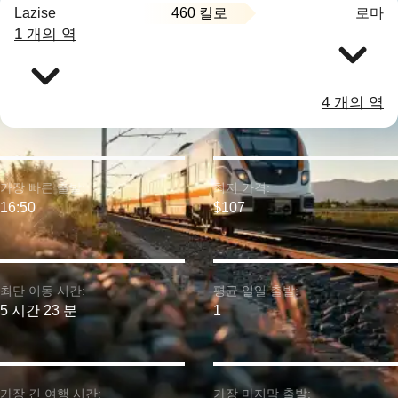
460 킬로
Lazise
로마
1 개의 역
4 개의 역
가장 빠른 출발:
최저 가격:
16:50
$107
최단 이동 시간:
평균 일일 출발:
5 시간 23 분
1
가장 긴 여행 시간:
가장 마지막 출발: