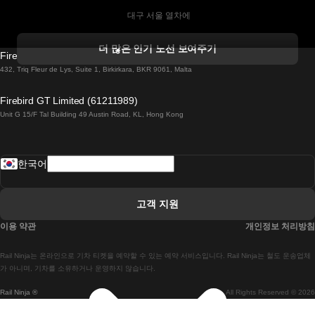
 대구 서울 열차에
 더블린 열차 코르크
더 많은 인기 노선 보여주기
Firebird GT Limited (OC 1451)
 더블린에서 골웨이 열차
432, Triq Fleur de Lys, Suite 1, Birkirkara, BKR 9061, Malta
 런던 에든버러 열차에
Firebird GT Limited (61211989)
Unit G 15/F Tal Building 49 Austin Road, KL, Hong Kong
 로마에서 나폴리 열차
 로바니에미 헬싱키 열차에
한국어
 리스본 라고스 열차에
 리스본 포르투 기차에
고객 지원
 리스본에서 코임브라 열차에
이용 약관
개인정보 처리방침
 마드리드 말라가 열차에
Rail Ninja는 온라인으로 기차 티켓을 예약할 수 있는 예약 서비스입니다. Rail Ninja는 철도 운송업체
 마드리드-리스본 열차
가 아니며, 기차를 소유하거나 운영하지 않습니다.
Rail Ninja ®
All Rights Reserved © 2026
 마드리드에서 바르셀로나로 가는 고속 열차