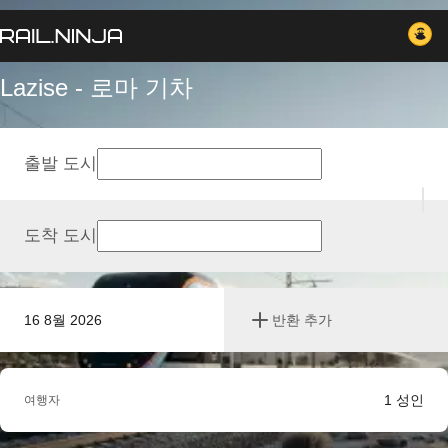
Lazise - 로마 기차
출발 도시
도착 도시
16 8월 2026
반환 추가
1
성인
여행자