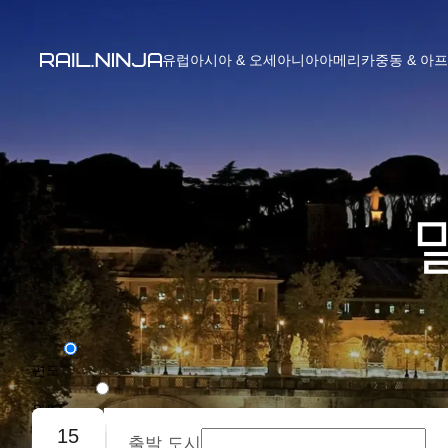
유럽
아시아 & 오세아니아
아메리카
중동 & 아
편도
왕복
15
출발 도시