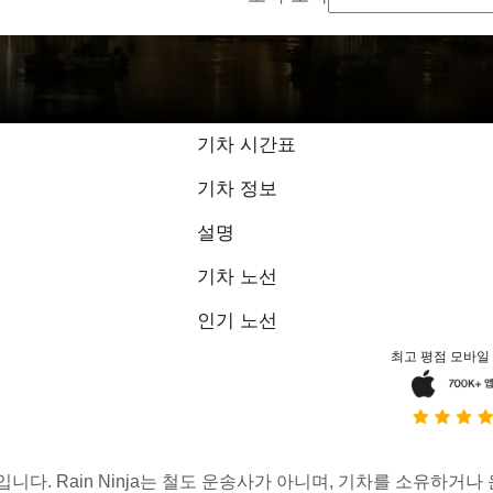
9.3 / 10점, 75
기차 시간표
기차 정보
설명
기차 노선
인기 노선
최고 평점 모바일
스입니다. Rain Ninja는 철도 운송사가 아니며, 기차를 소유하