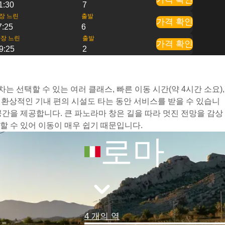
1:30
7
장 느린
출발
가격 확인
7:25
6
장 느린
출발
가격 확인
9:25
2
 선택할 수 있는 여러 클래스, 빠른 이동 시간(약 4시간 소요),
환상적인 기내 편의 시설도 타는 동안 서비스를 받을 수 있습니
간을 제공합니다. 큰 파노라마 창은 길을 따라 멋진 전망을 감상
 수 있어 이동이 매우 쉽기 때문입니다.
로마
4 개의 역