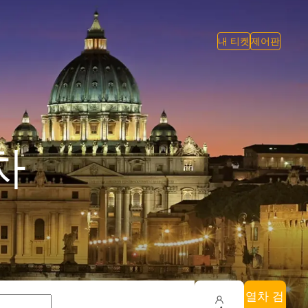
내 티켓
제어판
차
열차 검