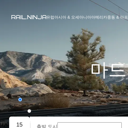
유럽
아시아 & 오세아니아
아메리카
중동 & 아
마드
편도
왕복
15
출발 도시