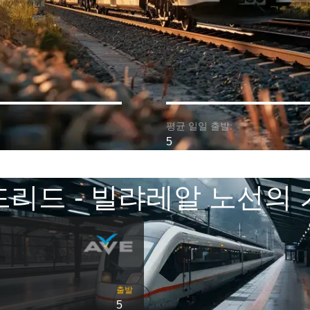
평균 일일 출발:
5
리드 - 빌랴레알 노선의
출발
5