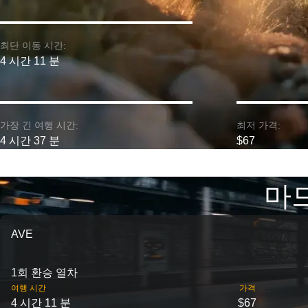
최단 이동 시간:
4 시간 11 분
가장 긴 여행 시간:
최저 가격:
4 시간 37 분
$67
마드
AVE
1회 환승 열차
여행 시간
가격
4 시간 11 분
$67