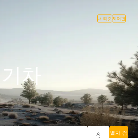
내 티켓
제어판
 기차
열차 검