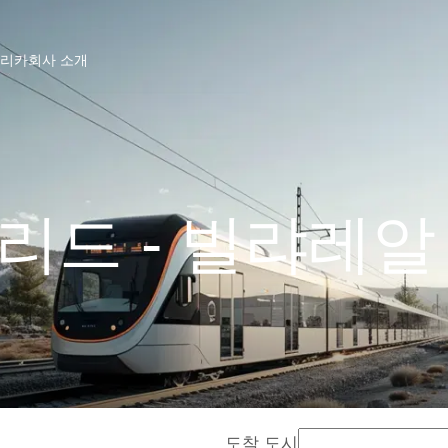
프리카
회사 소개
리드 - 빌랴레알
도착 도시