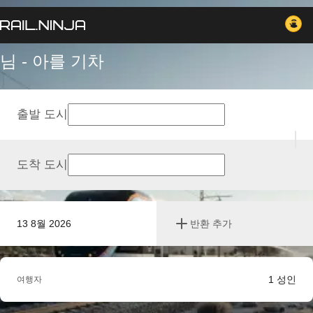
님 - 아를 기차
출발 도시
도착 도시
13 8월 2026
반환 추가
1
성인
여행자