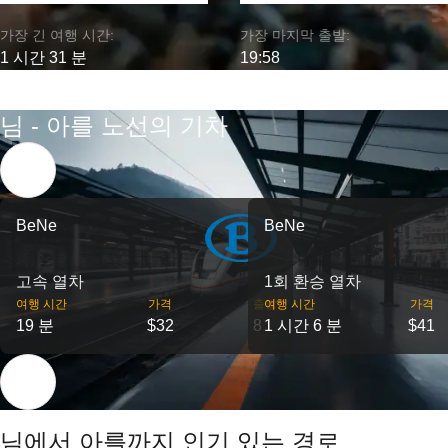
가장 긴 여행 시간:
가장 마지막 출발:
1 시간 31 분
19:58
님 - 아를 노선의 기차
BeNe
BeNe
고속 열차
1회 환승 열차
여행 시간
가격
출발
여행 시간
가격
19 분
$32
8
1 시간 6 분
$41
님에서 아를까지 인기 있는 경로