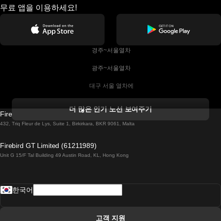
무료 앱을 이용하세요!
 경주~서울열차
 광주~서울열차
 대구 서울 열차에
 더블린 열차 코르크
더 많은 인기 노선 보여주기
Firebird GT Limited (OC 1451)
 더블린에서 골웨이 열차
432, Triq Fleur de Lys, Suite 1, Birkirkara, BKR 9061, Malta
 런던 에든버러 열차에
Firebird GT Limited (61211989)
Unit G 15/F Tal Building 49 Austin Road, KL, Hong Kong
 로마에서 나폴리 열차
 로바니에미 헬싱키 열차에
한국어
 리스본 라고스 열차에
 리스본 포르투 기차에
고객 지원