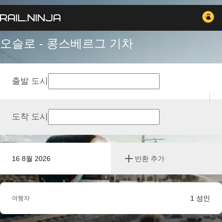
오슬로 - 콩스베르그 기차
출발 도시
도착 도시
16 8월 2026
반환 추가
1
성인
여행자