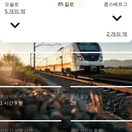
85 킬로
오슬로
콩스베르그
5 개의 역
2 개의 역
가장 빠른 출발:
최저 가격:
00:09
$43
최단 이동 시간:
평균 일일 출발:
1 시간 9 분
26
가장 긴 여행 시간:
가장 마지막 출발: