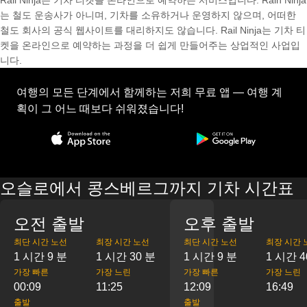
Rail Ninja는 기차 티켓을 온라인으로 예약하는 서비스입니다. Rain Ninja
는 철도 운송사가 아니며, 기차를 소유하거나 운영하지 않으며, 어떠한
철도 회사의 공식 웹사이트를 대리하지도 않습니다. Rail Ninja는 기차 티
켓을 온라인으로 예약하는 과정을 더 쉽게 만들어주는 상업적인 사업입
니다.
여행의 모든 단계에서 함께하는 저희 무료 앱 — 여행 계
획이 그 어느 때보다 쉬워졌습니다!
오슬로에서 콩스베르그까지 기차 시간표
오전 출발
오후 출발
최단 시간 노선
최장 시간 노선
최단 시간 노선
최장 시간 
1 시간 9 분
1 시간 30 분
1 시간 9 분
1 시간 4
가장 빠른
가장 느린
가장 빠른
가장 느린
00:09
11:25
12:09
16:49
출발
출발