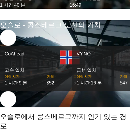
1 시간 40 분
16:49
오슬로 - 콩스베르그 노선의 기차
GoAhead
VY.NO
고속 열차
급행 열차
여행 시간
가격
출발
여행 시간
가격
1 시간 9 분
$52
5
1 시간 16 분
$47
오슬로에서 콩스베르그까지 인기 있는 경
로