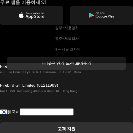
무료 앱을 이용하세요!
 경주~서울열차
 광주~서울열차
 대구 서울 열차에
 더블린 열차 코르크
더 많은 인기 노선 보여주기
Firebird GT Limited (OC 1451)
 더블린에서 골웨이 열차
432, Triq Fleur de Lys, Suite 1, Birkirkara, BKR 9061, Malta
 런던 에든버러 열차에
Firebird GT Limited (61211989)
Unit G 15/F Tal Building 49 Austin Road, KL, Hong Kong
 로마에서 나폴리 열차
 로바니에미 헬싱키 열차에
한국어
 리스본 라고스 열차에
 리스본 포르투 기차에
고객 지원