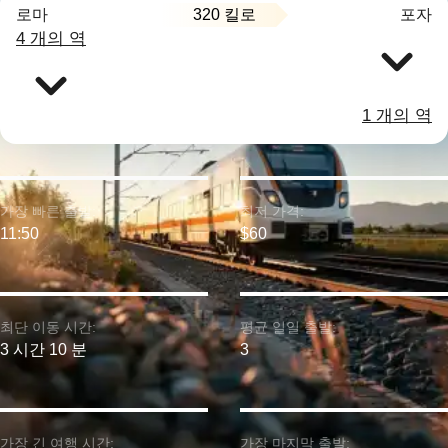
320 킬로
로마
포자
4 개의 역
1 개의 역
가장 빠른 출발:
최저 가격:
11:50
$60
최단 이동 시간:
평균 일일 출발:
3 시간 10 분
3
가장 긴 여행 시간:
가장 마지막 출발: