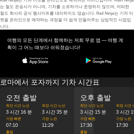
Rail Ninja는 기차 티켓을 온라인으로 예약하는 서비스입니다. Rain Ninja
는 철도 운송사가 아니며, 기차를 소유하거나 운영하지 않으며, 어떠한
철도 회사의 공식 웹사이트를 대리하지도 않습니다. Rail Ninja는 기차 티
켓을 온라인으로 예약하는 과정을 더 쉽게 만들어주는 상업적인 사업입
니다.
여행의 모든 단계에서 함께하는 저희 무료 앱 — 여행 계
획이 그 어느 때보다 쉬워졌습니다!
로마에서 포자까지 기차 시간표
오전 출발
오후 출발
최단 시간 노선
최장 시간 노선
최단 시간 노선
최장 시간 
3 시간 16 분
3 시간 35 분
3 시간 15 분
3 시간 1
가장 빠른
가장 느린
가장 빠른
가장 느린
07:10
11:29
17:30
17:30
출발
출발