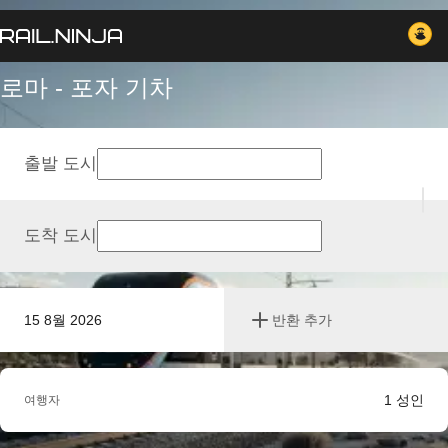
로마 - 포자 기차
출발 도시
도착 도시
15 8월 2026
반환 추가
1
성인
여행자