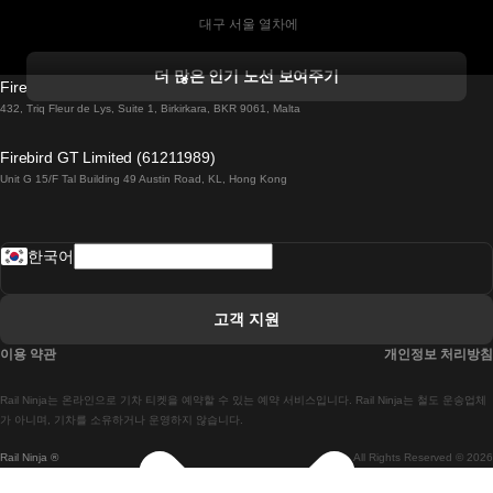
 대구 서울 열차에
 더블린 열차 코르크
더 많은 인기 노선 보여주기
Firebird GT Limited (OC 1451)
 더블린에서 골웨이 열차
432, Triq Fleur de Lys, Suite 1, Birkirkara, BKR 9061, Malta
 런던 에든버러 열차에
Firebird GT Limited (61211989)
Unit G 15/F Tal Building 49 Austin Road, KL, Hong Kong
 로마에서 나폴리 열차
 로바니에미 헬싱키 열차에
한국어
 리스본 라고스 열차에
 리스본 포르투 기차에
고객 지원
 리스본에서 코임브라 열차에
이용 약관
개인정보 처리방침
 마드리드 말라가 열차에
Rail Ninja는 온라인으로 기차 티켓을 예약할 수 있는 예약 서비스입니다. Rail Ninja는 철도 운송업체
 마드리드-리스본 열차
가 아니며, 기차를 소유하거나 운영하지 않습니다.
Rail Ninja ®
All Rights Reserved © 2026
 마드리드에서 바르셀로나로 가는 고속 열차