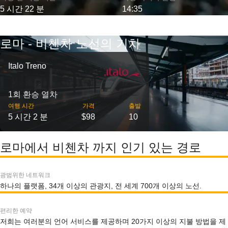
5 시간 22 분
14:35
로마 - 비첸차 노선의 기차
Italo Treno
1회 환승 열차
여행 시간
가격
출발
5 시간 2 분
$98
10
로마에서 비첸차 까지 인기 있는 경로
광범위한 네트워크
하나의 플랫폼, 34개 이상의 관광지, 전 세계 700개 이상의 노선.
편리한 예약
저희는 여러분의 언어 서비스를 제공하며 20가지 이상의 지불 방법을 제