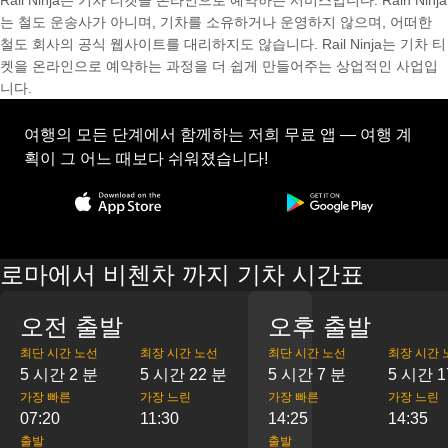
Rail Ninja는 기차 티켓을 온라인으로 예약하는 서비스입니다. Rain Ninja
는 철도 운송사가 아니며, 기차를 소유하거나 운영하지 않으며, 어떠한
철도 회사의 공식 웹사이트를 대리하지도 않습니다. Rail Ninja는 기차 티
켓을 온라인으로 예약하는 과정을 더 쉽게 만들어주는 상업적인 사업입
니다.
여행의 모든 단계에서 함께하는 저희 무료 앱 — 여행 계
획이 그 어느 때보다 쉬워졌습니다!
로마에서 비첸차 까지 기차 시간표
오전 출발
오후 출발
최단 시간 노선
최장 시간 노선
최단 시간 노선
최장 시간 
5 시간 2 분
5 시간 22 분
5 시간 7 분
5 시간 1
가장 빠른
가장 느린
가장 빠른
가장 느린
07:20
11:30
14:25
14:35
출발
출발