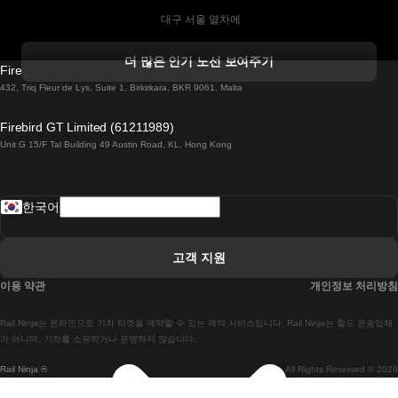
 대구 서울 열차에
 더블린 열차 코르크
더 많은 인기 노선 보여주기
Firebird GT Limited (OC 1451)
 더블린에서 골웨이 열차
432, Triq Fleur de Lys, Suite 1, Birkirkara, BKR 9061, Malta
 런던 에든버러 열차에
Firebird GT Limited (61211989)
Unit G 15/F Tal Building 49 Austin Road, KL, Hong Kong
 로마에서 나폴리 열차
 로바니에미 헬싱키 열차에
한국어
 리스본 라고스 열차에
 리스본 포르투 기차에
고객 지원
 리스본에서 코임브라 열차에
이용 약관
개인정보 처리방침
 마드리드 말라가 열차에
Rail Ninja는 온라인으로 기차 티켓을 예약할 수 있는 예약 서비스입니다. Rail Ninja는 철도 운송업체
 마드리드-리스본 열차
가 아니며, 기차를 소유하거나 운영하지 않습니다.
Rail Ninja ®
All Rights Reserved © 2026
 마드리드에서 바르셀로나로 가는 고속 열차