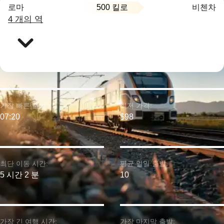
500 킬로
로마
비첸차
4 개의 역
가장 빠른 출발:
최저 가격:
07:20
$98
최단 이동 시간:
평균 일일 출발:
5 시간 2 분
10
가장 긴 여행 시간:
가장 마지막 출발: