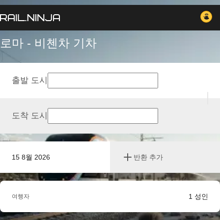
로마 - 비첸차 기차
출발 도시
도착 도시
15 8월 2026
반환 추가
1
성인
여행자