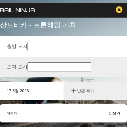
산드비카 - 트론헤임 기차
출발 도시
도착 도시
17 8월 2026
반환 추가
1
성인
여행자