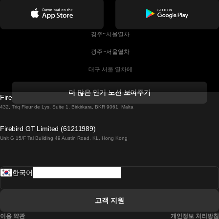
 경주~서울열차
 광주~서울열차
 대구 서울 열차에
 더블린 열차 코르크
더 많은 인기 노선 보여주기
Firebird GT Limited (OC 1451)
 더블린에서 골웨이 열차
432, Triq Fleur de Lys, Suite 1, Birkirkara, BKR 9061, Malta
 런던 에든버러 열차에
Firebird GT Limited (61211989)
Unit G 15/F Tal Building 49 Austin Road, KL, Hong Kong
 로마에서 나폴리 열차
 로바니에미 헬싱키 열차에
한국어
 리스본 라고스 열차에
 리스본 포르투 기차에
고객 지원
 리스본에서 코임브라 열차에
이용 약관
개인정보 처리방침