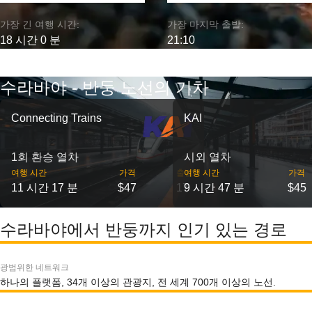
가장 긴 여행 시간:
가장 마지막 출발:
18 시간 0 분
21:10
수라바야 - 반둥 노선의 기차
Connecting Trains
KAI
1회 환승 열차
시외 열차
여행 시간
가격
출발
여행 시간
가격
11 시간 17 분
$47
17
9 시간 47 분
$45
수라바야에서 반둥까지 인기 있는 경로
광범위한 네트워크
하나의 플랫폼, 34개 이상의 관광지, 전 세계 700개 이상의 노선.