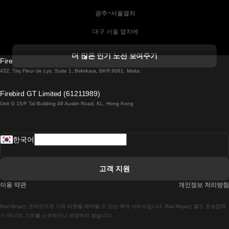
 광주~서울열차
 대구 서울 열차에
 더블린 열차 코르크
더 많은 인기 노선 보여주기
Firebird GT Limited (OC 1451)
 더블린에서 골웨이 열차
432, Triq Fleur de Lys, Suite 1, Birkirkara, BKR 9061, Malta
 런던 에든버러 열차에
Firebird GT Limited (61211989)
Unit G 15/F Tal Building 49 Austin Road, KL, Hong Kong
 로마에서 나폴리 열차
 로바니에미 헬싱키 열차에
한국어
 리스본 라고스 열차에
 리스본 포르투 기차에
고객 지원
 리스본에서 코임브라 열차에
이용 약관
개인정보 처리방침
 마드리드 말라가 열차에
Rail Ninja는 온라인으로 기차 티켓을 예약할 수 있는 예약 서비스입니다. Rail Ninja는 철도 운송업체
 마드리드-리스본 열차
가 아니며, 기차를 소유하거나 운영하지 않습니다.