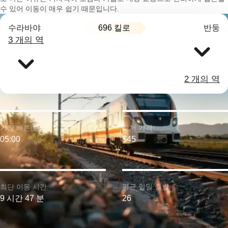
수 있어 이동이 매우 쉽기 때문입니다.
696 킬로
수라바야
반둥
3 개의 역
2 개의 역
가장 빠른 출발:
최저 가격:
05:00
$45
최단 이동 시간:
평균 일일 출발:
9 시간 47 분
26