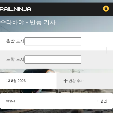
수라바야 - 반둥 기차
출발 도시
도착 도시
13 8월 2026
반환 추가
1
성인
여행자