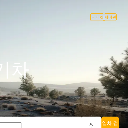
내 티켓
제어판
 기차
열차 검