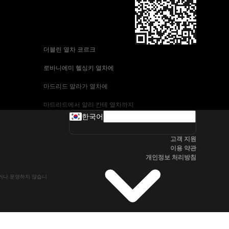
 더블린 열차 코르크
 로바니에미 헬싱키 열차에
 마드리드 말라가 열차에
 마드리드에서 알리 칸테 열차까지
한국어
 바르셀로나-말라가 열차
고객 지원
 부다페스트 프라하 기차에
이용 약관
개인정보 처리방침
 브라 티 슬라바에서 부다페스트 열차
유하거나 운영하지 않습니
 서울~울산열차
 알리 칸테에서 마드리드 열차
 오슬로 베르겐 고속 열차에