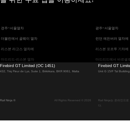
 경주~서울열차
 광주~서울열차
 더블린에서 골웨이 열차
 런던 에든버러 열차에
 리스본 라고스 열차에
 리스본 포르투 기차에
 마드리드-리스본 열차
 마드리드에서 바르셀로
Firebird GT Limited (OC 1451)
Firebird GT Limi
 말라가 마드리드 기차에
 바르셀로나 마드리드
432, Triq Fleur de Lys, Suite 1, Birkirkara, BKR 9061, Malta
Unit G 15/F Tal Buildi
 베니스 피렌체 기차에
 베니스에서 로마로 가
 부다페스트에서 브라 티 슬라바 열차
 부산~천안(아산)열차
Rail Ninja ®
All Rights Reserved © 2026
Rail Ninja는 온라
 비엔나 부다페스트 기차에
 비엔나에서 잘츠부르
다.
 서울에서 대구까지 열차
 서울에서 부산까지 기
 알부페이라 리스본 열차에
 에든버러에서 런던 고