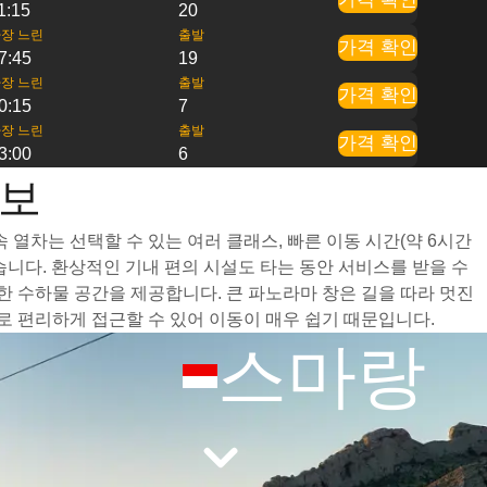
1:15
20
장 느린
출발
가격 확인
7:45
19
장 느린
출발
가격 확인
0:15
7
장 느린
출발
가격 확인
3:00
6
정보
열차는 선택할 수 있는 여러 클래스, 빠른 이동 시간(약 6시간
니다. 환상적인 기내 편의 시설도 타는 동안 서비스를 받을 수
 수하물 공간을 제공합니다. 큰 파노라마 창은 길을 따라 멋진
 편리하게 접근할 수 있어 이동이 매우 쉽기 때문입니다.
스마랑