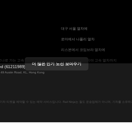
 대구 서울 열차에
 로마에서 나폴리 열차
 리스본에서 코임브라 열차에
나로 가는 고속 열차
 마드리드에서 세비야 고속 열차까지
더 많은 인기 노선 보여주기
ted (61211989)
 기차에
 바르셀로나 세비야 열차에
ng 49 Austin Road, KL, Hong Kong
는 고속 열차
 베를린에서 프라하 열차
 부산에서 서울 기차에
인으로 기차 티켓을 예약할 수 있는 예약 서비스입니다. Rail Ninja는 철도 운송업체가 아니며, 기차를 소
크 열차
 비엔나에서 프라하 고속 열차에
차
 스톡홀름 코펜하겐 기차에
속 열차에
 예테보리-스톡홀름 열차