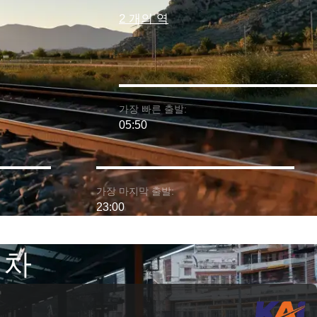
2 개의 역
가장 빠른 출발:
05:50
가장 마지막 출발:
23:00
기차