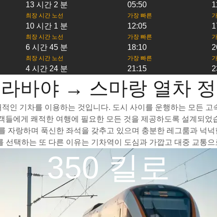
13 시간 2 분
05:50
1
최장 시간 노선
가장 빠른
가
10 시간 1 분
12:05
1
최장 시간 노선
가장 빠른
가
6 시간 45 분
18:10
2
최장 시간 노선
가장 빠른
가
4 시간 24 분
21:15
2
라바야 → 스마랑 열차 
적인 기차를 이용하는 것입니다. 도시 사이를 운행하는 모든 고속 
승객들에게 쾌적한 여행에 필요한 모든 것을 제공하도록 설계되었습
 자랑하며 푹신한 좌석을 갖추고 있으며 충분한 레그룸과 넉넉한
선택하는 또 다른 이유는 기차역이 도심과 가깝고 대중 교통으로
350 킬로