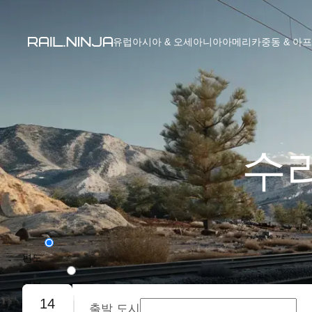
유럽
아시아 & 오세아니아
아메리카
중동 & 아
수라
편도
왕복
14
출발 도시