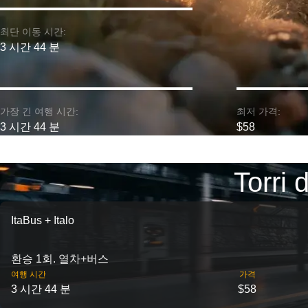
최단 이동 시간:
3 시간 44 분
가장 긴 여행 시간:
최저 가격:
3 시간 44 분
$58
Torr
ItaBus + Italo
환승 1회. 열차+버스
여행 시간
가격
3 시간 44 분
$58