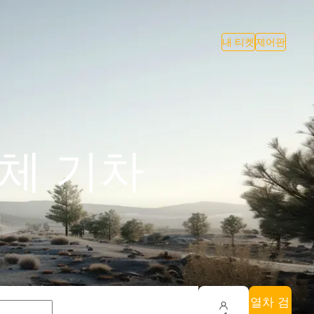
내 티켓
제어판
피렌체 기차
열차 검