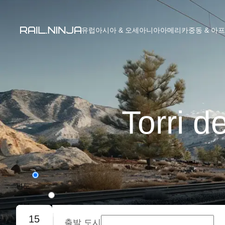
유럽
아시아 & 오세아니아
아메리카
중동 & 아
Torri
편도
왕복
15
출발 도시