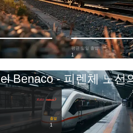
평균 일일 출발:
1
i del Benaco - 피렌체 노
출발
1