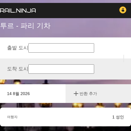
투르 - 파리 기차
출발 도시
도착 도시
14 8월 2026
반환 추가
1
성인
여행자