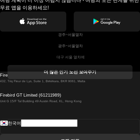
여행 계획이 더 이상 어렵지 않습니다 - 여행의 모든 단계를 위한
무료 앱을 이용하세요!
 경주~서울열차
 광주~서울열차
 대구 서울 열차에
 더블린 열차 코르크
더 많은 인기 노선 보여주기
Firebird GT Limited (OC 1451)
 더블린에서 골웨이 열차
432, Triq Fleur de Lys, Suite 1, Birkirkara, BKR 9061, Malta
 런던 에든버러 열차에
Firebird GT Limited (61211989)
Unit G 15/F Tal Building 49 Austin Road, KL, Hong Kong
 로마에서 나폴리 열차
 로바니에미 헬싱키 열차에
한국어
 리스본 라고스 열차에
 리스본 포르투 기차에