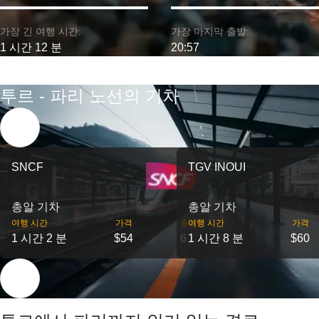
가장 긴 여행 시간:
가장 마지막 출발:
1 시간 12 분
20:57
투르 - 파리 노선의 기차
SNCF
TGV INOUI
총알 기차
총알 기차
여행 시간
가격
출발
여행 시간
가격
1 시간 2 분
$54
6
1 시간 8 분
$60