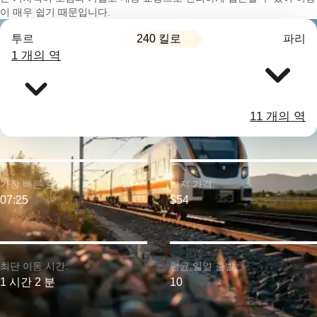
이 매우 쉽기 때문입니다.
240 킬로
투르
파리
1 개의 역
11 개의 역
가장 빠른 출발:
최저 가격:
07:25
$54
최단 이동 시간:
평균 일일 출발:
1 시간 2 분
10