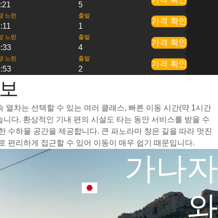
:21
5
장 느린
출발
가격 확인
:11
1
장 느린
출발
가격 확인
:33
4
장 느린
출발
가격 확인
:53
2
정보
열차는 선택할 수 있는 여러 클래스, 빠른 이동 시간(약 1시간
니다. 환상적인 기내 편의 시설도 타는 동안 서비스를 받을 수
 수하물 공간을 제공합니다. 큰 파노라마 창은 길을 따라 멋진
 편리하게 접근할 수 있어 이동이 매우 쉽기 때문입니다.
가나자
와