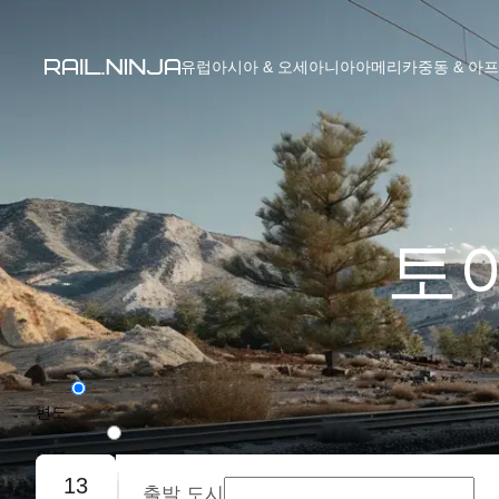
유럽
아시아 & 오세아니아
아메리카
중동 & 아
토야
편도
왕복
13
출발 도시