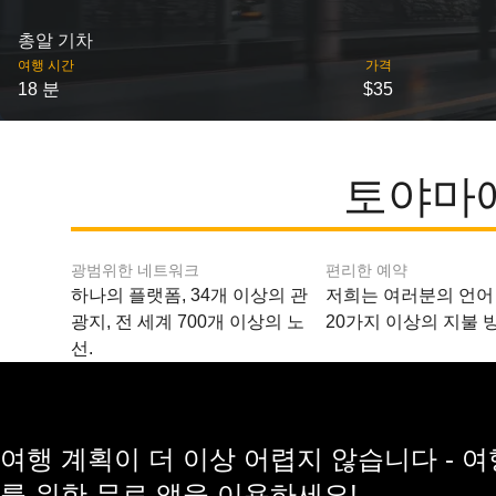
총알 기차
여행 시간
가격
18 분
$35
토야마에
광범위한 네트워크
편리한 예약
하나의 플랫폼, 34개 이상의 관
저희는 여러분의 언어
광지, 전 세계 700개 이상의 노
20가지 이상의 지불 
선.
여행 계획이 더 이상 어렵지 않습니다 - 
를 위한 무료 앱을 이용하세요!