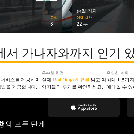
총알 기차
출발
여행 시간
6
22 분
서 가나자와까지 인기 
우수한 평점
유연한 계획
 서비스를 제공하며
실제
Rail Ninja 리뷰를
읽고 여
최대 1년까
방법을 제공합니다.
행자들의 후기를 확인하세요.
예매할 수 있
여행의 모든 단계