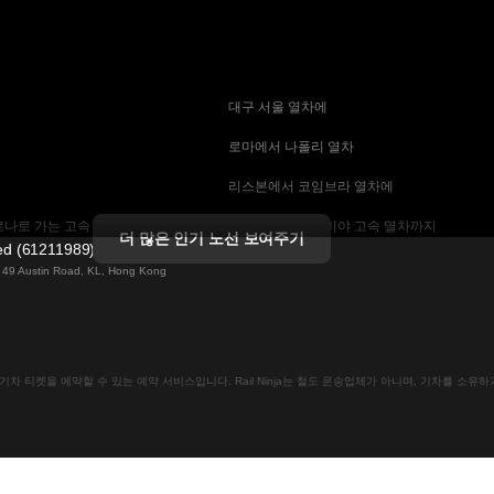
 대구 서울 열차에
 로마에서 나폴리 열차
 리스본에서 코임브라 열차에
나로 가는 고속 열차
 마드리드에서 세비야 고속 열차까지
더 많은 인기 노선 보여주기
ted (61211989)
 기차에
 바르셀로나 세비야 열차에
ng 49 Austin Road, KL, Hong Kong
는 고속 열차
 베를린에서 프라하 열차
 부산에서 서울 기차에
인으로 기차 티켓을 예약할 수 있는 예약 서비스입니다. Rail Ninja는 철도 운송업체가 아니며, 기차를 소
크 열차
 비엔나에서 프라하 고속 열차에
차
 스톡홀름 코펜하겐 기차에
속 열차에
 예테보리-스톡홀름 열차