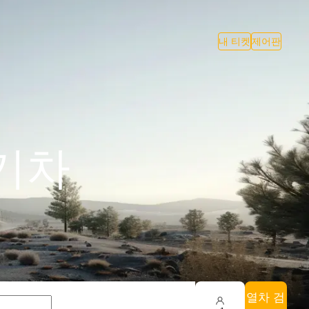
내 티켓
제어판
 기차
열차 검