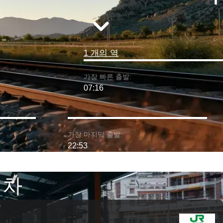
1 개의 역
가장 빠른 출발:
07:16
가장 마지막 출발:
22:53
기차