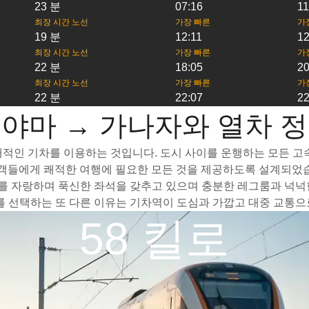
23 분
07:16
11
최장 시간 노선
가장 빠른
가
19 분
12:11
12
최장 시간 노선
가장 빠른
가
22 분
18:05
20
최장 시간 노선
가장 빠른
가
22 분
22:07
22
야마 → 가나자와 열차 
적인 기차를 이용하는 것입니다. 도시 사이를 운행하는 모든 고속 
승객들에게 쾌적한 여행에 필요한 모든 것을 제공하도록 설계되었습
 자랑하며 푹신한 좌석을 갖추고 있으며 충분한 레그룸과 넉넉한
선택하는 또 다른 이유는 기차역이 도심과 가깝고 대중 교통으로
58 킬로