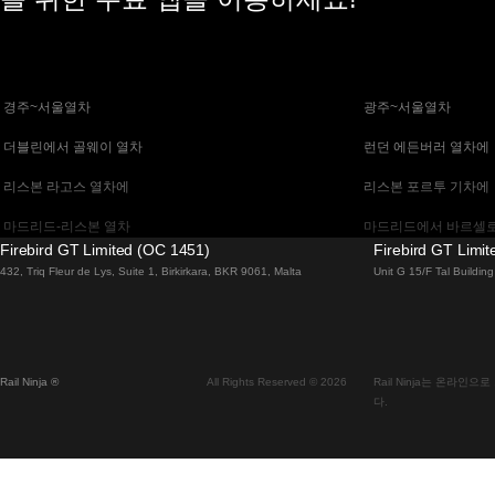
 경주~서울열차
 광주~서울열차
 더블린에서 골웨이 열차
 런던 에든버러 열차에
 리스본 라고스 열차에
 리스본 포르투 기차에
 마드리드-리스본 열차
 마드리드에서 바르셀로
Firebird GT Limited (OC 1451)
Firebird GT Limi
 말라가 마드리드 기차에
 바르셀로나 마드리드
432, Triq Fleur de Lys, Suite 1, Birkirkara, BKR 9061, Malta
Unit G 15/F Tal Buildi
 베니스 피렌체 기차에
 베니스에서 로마로 가
 부다페스트에서 브라 티 슬라바 열차
 부산~천안(아산)열차
Rail Ninja ®
All Rights Reserved © 2026
Rail Ninja는 온라
 비엔나 부다페스트 기차에
 비엔나에서 잘츠부르
다.
 서울에서 대구까지 열차
 서울에서 부산까지 기
 알부페이라 리스본 열차에
 에든버러에서 런던 고