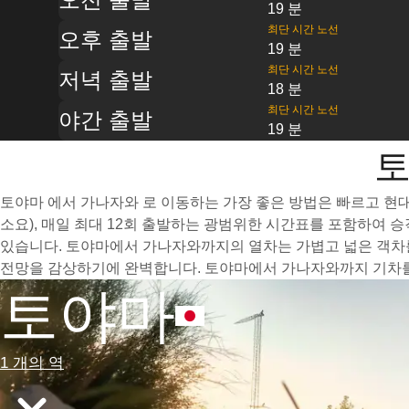
19 분
최단 시간 노선
오후 출발
19 분
최단 시간 노선
저녁 출발
18 분
최단 시간 노선
야간 출발
19 분
토
토야마 에서 가나자와 로 이동하는 가장 좋은 방법은 빠르고 현대
소요), 매일 최대 12회 출발하는 광범위한 시간표를 포함하여 
있습니다. 토야마에서 가나자와까지의 열차는 가볍고 넓은 객차를
전망을 감상하기에 완벽합니다. 토야마에서 가나자와까지 기차를 
토야마
1 개의 역