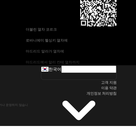
 더블린 열차 코르크
 로바니에미 헬싱키 열차에
 마드리드 말라가 열차에
 마드리드에서 알리 칸테 열차까지
한국어
 바르셀로나-말라가 열차
고객 지원
 부다페스트 프라하 기차에
이용 약관
개인정보 처리방침
 브라 티 슬라바에서 부다페스트 열차
유하거나 운영하지 않습니
 서울~울산열차
 알리 칸테에서 마드리드 열차
 오슬로 베르겐 고속 열차에