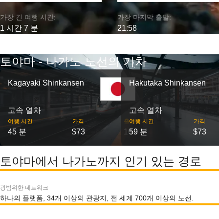
가장 긴 여행 시간:
가장 마지막 출발:
1 시간 7 분
21:58
토야마 - 나가노 노선의 기차
Kagayaki Shinkansen
Hakutaka Shinkansen
고속 열차
고속 열차
여행 시간
가격
출발
여행 시간
가격
45 분
$73
16
59 분
$73
토야마에서 나가노까지 인기 있는 경로
광범위한 네트워크
하나의 플랫폼, 34개 이상의 관광지, 전 세계 700개 이상의 노선.