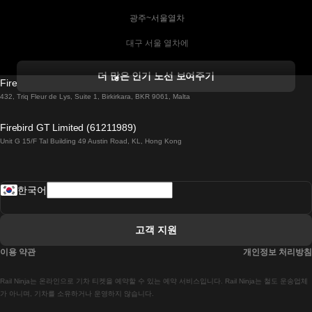
 광주~서울열차
 대구 서울 열차에
 더블린 열차 코르크
더 많은 인기 노선 보여주기
Firebird GT Limited (OC 1451)
 더블린에서 골웨이 열차
432, Triq Fleur de Lys, Suite 1, Birkirkara, BKR 9061, Malta
 런던 에든버러 열차에
Firebird GT Limited (61211989)
Unit G 15/F Tal Building 49 Austin Road, KL, Hong Kong
 로마에서 나폴리 열차
 로바니에미 헬싱키 열차에
한국어
 리스본 라고스 열차에
 리스본 포르투 기차에
고객 지원
 리스본에서 코임브라 열차에
이용 약관
개인정보 처리방침
 마드리드 말라가 열차에
Rail Ninja는 온라인으로 기차 티켓을 예약할 수 있는 예약 서비스입니다. Rail Ninja는 철도 운송업체
 마드리드-리스본 열차
가 아니며, 기차를 소유하거나 운영하지 않습니다.