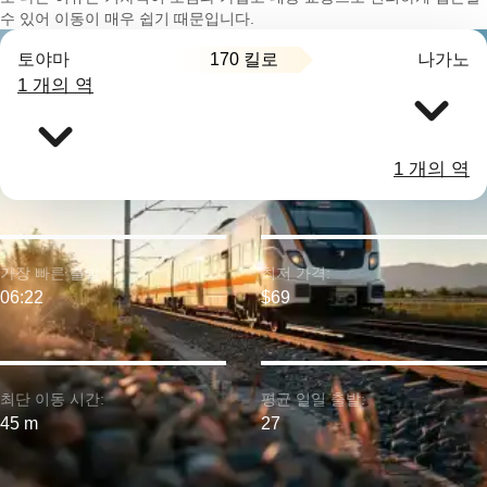
수 있어 이동이 매우 쉽기 때문입니다.
170 킬로
토야마
나가노
1 개의 역
1 개의 역
가장 빠른 출발:
최저 가격:
06:22
$69
최단 이동 시간:
평균 일일 출발:
45 m
27