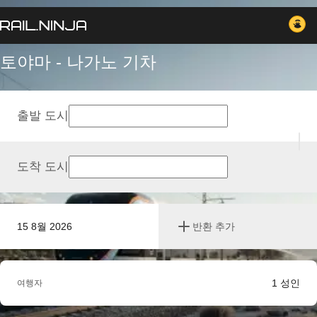
토야마 - 나가노 기차
출발 도시
도착 도시
15 8월 2026
반환 추가
1
성인
여행자