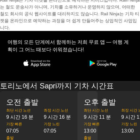
Rail Ninja는 기차 티켓을 온라인으로 예약하는 서비스입니다. Rain Ninja
는 철도 운송사가 아니며, 기차를 소유하거나 운영하지 않으며, 어떠한
철도 회사의 공식 웹사이트를 대리하지도 않습니다. Rail Ninja는 기차 티
켓을 온라인으로 예약하는 과정을 더 쉽게 만들어주는 상업적인 사업입
니다.
여행의 모든 단계에서 함께하는 저희 무료 앱 — 여행 계
획이 그 어느 때보다 쉬워졌습니다!
토리노에서 Sapri까지 기차 시간표
오전 출발
오후 출발
최단 시간 노선
최장 시간 노선
최단 시간 노선
최장 시간 
9 시간 16 분
9 시간 16 분
9 시간 11 분
9 시간 1
가장 빠른
가장 느린
가장 빠른
가장 느린
07:05
07:05
13:00
13:00
출발
출발