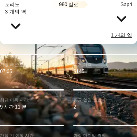
980 킬로
토리노
Sapri
3 개의 역
1 개의 역
가장 빠른 출발:
최저 가격:
07:05
$145
최단 이동 시간:
평균 일일 출발:
9 시간 11 분
2
가장 긴 여행 시간:
가장 마지막 출발: