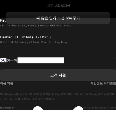
 대구 서울 열차에
 더블린 열차 코르크
더 많은 인기 노선 보여주기
Firebird GT Limited (OC 1451)
 더블린에서 골웨이 열차
432, Triq Fleur de Lys, Suite 1, Birkirkara, BKR 9061, Malta
 런던 에든버러 열차에
Firebird GT Limited (61211989)
Unit G 15/F Tal Building 49 Austin Road, KL, Hong Kong
 로마에서 나폴리 열차
 로바니에미 헬싱키 열차에
한국어
 리스본 라고스 열차에
 리스본 포르투 기차에
고객 지원
 리스본에서 코임브라 열차에
이용 약관
개인정보 처리방침
 마드리드 말라가 열차에
Rail Ninja는 온라인으로 기차 티켓을 예약할 수 있는 예약 서비스입니다. Rail Ninja는 철도 운송업체
 마드리드-리스본 열차
가 아니며, 기차를 소유하거나 운영하지 않습니다.
Rail Ninja ®
All Rights Reserved © 2026
 마드리드에서 바르셀로나로 가는 고속 열차