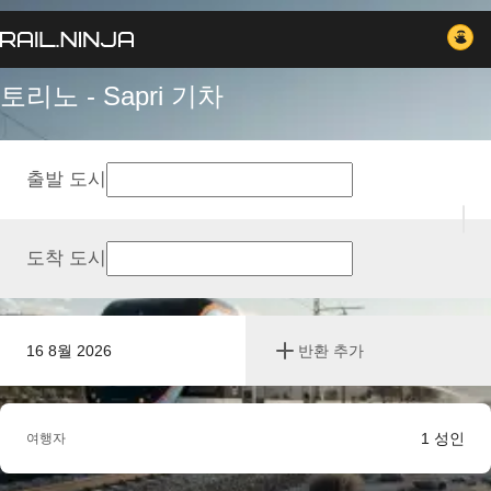
토리노 - Sapri 기차
출발 도시
도착 도시
16 8월 2026
반환 추가
1
성인
여행자