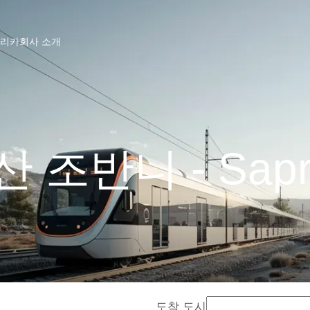
프리카
회사 소개
산 조반니 - Sapr
도착 도시