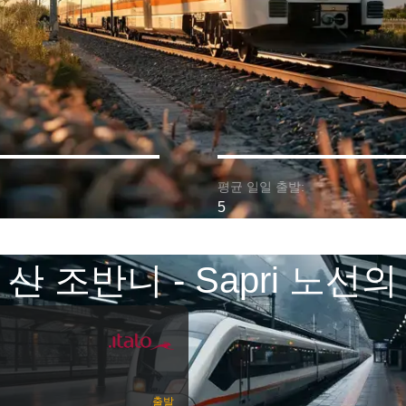
평균 일일 출발:
5
산 조반니 - Sapri 노선
출발