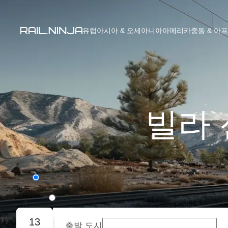
유럽
아시아 & 오세아니아
아메리카
중동 & 아
빌라 
편도
왕복
13
출발 도시