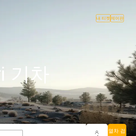
내 티켓
제어판
i 기차
열차 검