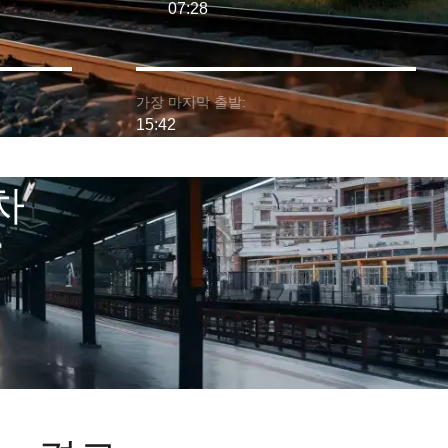
07:28
가장 마지막 출발:
15:42
차