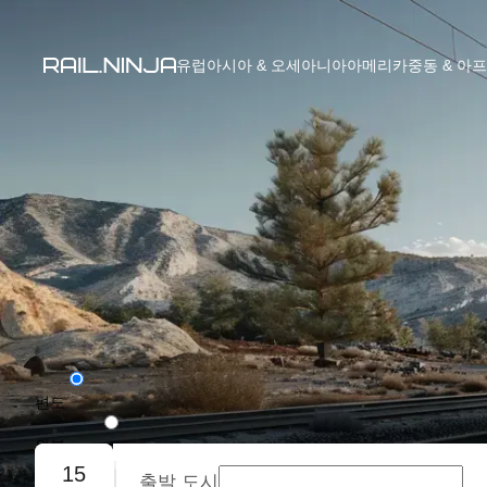
유럽
아시아 & 오세아니아
아메리카
중동 & 아
편도
왕복
15
출발 도시