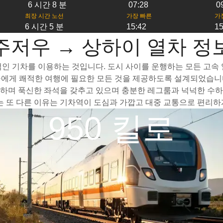
6 시간 8 분
07:28
0
최장 시간 노선
가장 빠른
가
6 시간 5 분
15:42
15
주저우 → 상하이 열차 정
인 기차를 이용하는 것입니다. 도시 사이를 운행하는 모든 고속 열
들에게 쾌적한 여행에 필요한 모든 것을 제공하도록 설계되었습니다
하며 푹신한 좌석을 갖추고 있으며 충분한 레그룸과 넉넉한 수하물
또 다른 이유는 기차역이 도심과 가깝고 대중 교통으로 편리하게
950 킬로