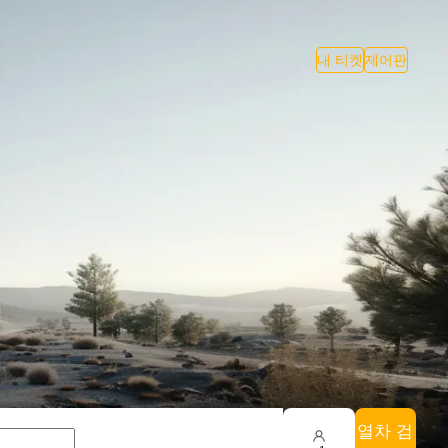
내 티켓
제어판
열차 검