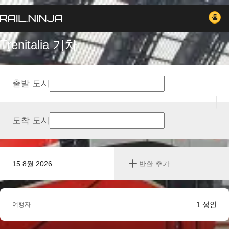
Trenitalia 기차
출발 도시
도착 도시
15 8월 2026
반환 추가
1
성인
여행자