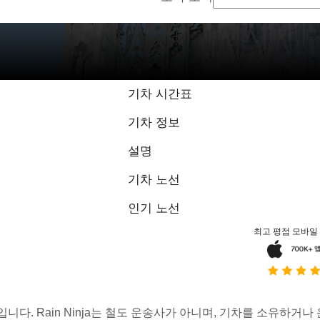
9.3 / 10점, 1
기차 시간표
기차 정보
설명
기차 노선
인기 노선
최고 평점 모바일
스입니다. Rain Ninja는 철도 운송사가 아니며, 기차를 소유하