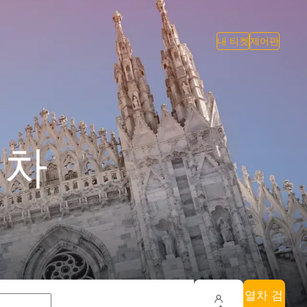
내 티켓
제어판
기차
열차 검