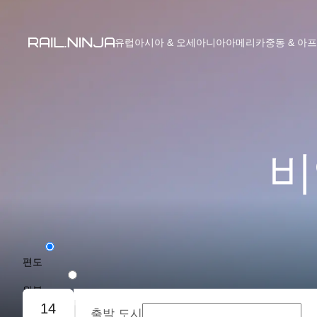
유럽
아시아 & 오세아니아
아메리카
중동 & 아
비
편도
왕복
14
출발 도시