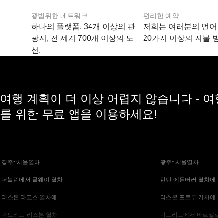
광범위한 네트워크
편리한 예약
하나의 플랫폼, 34개 이상의 관
저희는 여러분의 언어
광지, 전 세계 700개 이상의 노
20가지 이상의 지불 
선.
여행 계획이 더 이상 어렵지 않습니다 - 
를 위한 무료 앱을 이용하세요!
 경주~서울열차
 광주~서울열차
 더블린에서 골웨이 열차
 런던 에든버러 열차에
 리스본 라고스 열차에
 리스본 포르투 기차에
 마드리드-리스본 열차
 마드리드에서 바르셀로