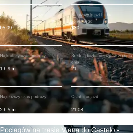
Najwcześniejszy wyjazd:
Najniższy koszt biletu
kolejowego:
05:09
$30
Najkrótszy czas podróży:
Średnia liczba odjazdów w ciągu
dnia:
1 h 9 m
21
Najdłuższy czas podróży:
Ostatni odjazd:
2 h 5 m
21:08
Pociągów na trasie Viana do Castelo -