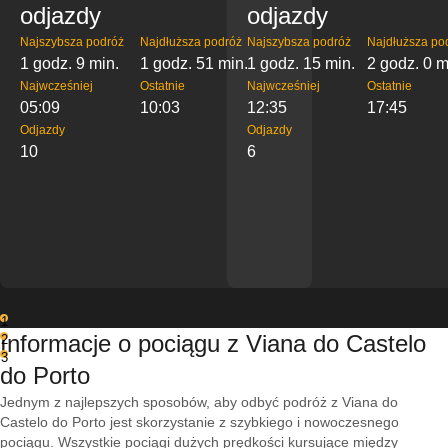
odjazdy
odjazdy
Najszybsza podróż
Najdłuższa podróż
Najszybsza podróż
Najdłuższa po
1 godz. 9 min.
1 godz. 51 min.
1 godz. 15 min.
2 godz. 0 m
Najwcześniej
Ostatnie
Najwcześniej
Ostatnie
05:09
10:03
12:35
17:45
Odjazdy
Odjazdy
10
6
1
Informacje o pociągu z Viana do Castelo
2
3
do Porto
Jednym z najlepszych sposobów, aby odbyć podróż z Viana do
Castelo do Porto jest skorzystanie z szybkiego i nowoczesnego
pociągu. Wszystkie pociągi dużych prędkości kursujące między