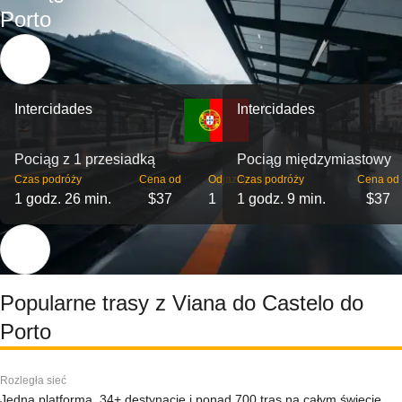
Porto
Intercidades
Intercidades
Pociąg z 1 przesiadką
Pociąg międzymiastowy
Czas podróży
Cena od
Odjazdy
Czas podróży
Cena od
1 godz. 26 min.
$37
1
1 godz. 9 min.
$37
Popularne trasy z Viana do Castelo do
Porto
Rozległa sieć
Jedna platforma, 34+ destynacje i ponad 700 tras na całym świecie.