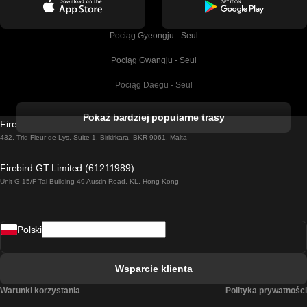
Pociąg Gyeongju - Seul
Pociąg Gwangju - Seul
Pociąg Daegu - Seul
Pociąg Kork - Dublin
Pokaż bardziej popularne trasy
Firebird GT Limited (OC 1451)
Pociąg Dublin - Galway
432, Triq Fleur de Lys, Suite 1, Birkirkara, BKR 9061, Malta
Pociąg Londyn - Edinburgh
Firebird GT Limited (61211989)
Unit G 15/F Tal Building 49 Austin Road, KL, Hong Kong
Pociąg Rzym - Neapol
Pociąg Rovaniemi - Helsinki
Polski
Pociąg Lizbona - Lagos
Pociąg Lizbona - Porto
Wsparcie klienta
Pociąg Lizbona - Coimbra
Warunki korzystania
Polityka prywatności