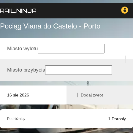
Pociąg Viana do Castelo - Porto
Miasto wylotu
Miasto przybycia
16 sie 2026
Dodaj zwrot
1
Dorosły
Podróżnicy