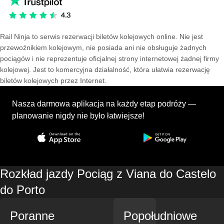
Rail Ninja to serwis rezerwacji biletów kolejowych online. Nie jest
przewoźnikiem kolejowym, nie posiada ani nie obsługuje żadnych
pociągów i nie reprezentuje oficjalnej strony internetowej żadnej firmy
kolejowej. Jest to komercyjna działalność, która ułatwia rezerwację
biletów kolejowych przez Internet.
Nasza darmowa aplikacja na każdy etap podróży —
planowanie nigdy nie było łatwiejsze!
Rozkład jazdy Pociąg z Viana do Castelo
do Porto
Poranne
Popołudniowe