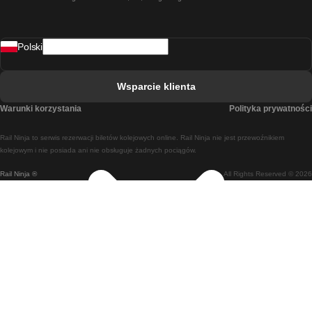
Pociąg Rzym - Neapol
Pociąg Rovaniemi - Helsinki
Polski
Pociąg Lizbona - Lagos
Pociąg Lizbona - Porto
Wsparcie klienta
Pociąg Lizbona - Coimbra
Warunki korzystania
Polityka prywatności
Pociąg Madryt - Malaga
Rail Ninja to serwis rezerwacji biletów kolejowych online. Rail Ninja nie jest przewoźnikiem
Pociąg Madryt - Lizbona
kolejowym i nie posiada ani nie obsługuje żadnych pociągów.
Rail Ninja ®
All Rights Reserved © 2026
Pociąg Madryt - Barcelona
Pociąg Madryt - Alicante
Pociąg Madryt - Sewilla
Pociąg Malaga - Madryt
Pociąg Barcelona - Madryt
Pociąg Barcelona - Sewilla