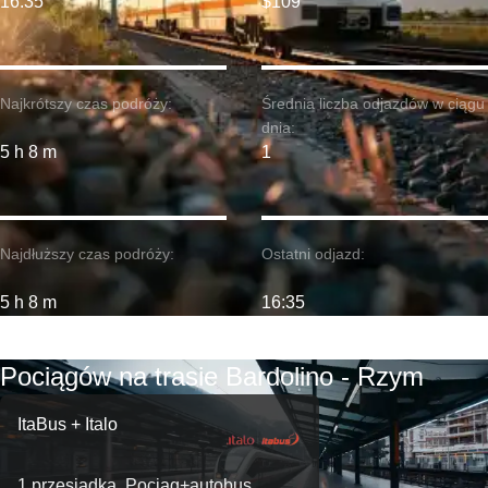
16:35
$109
Najkrótszy czas podróży:
Średnia liczba odjazdów w ciągu
dnia:
5 h 8 m
1
Najdłuższy czas podróży:
Ostatni odjazd:
5 h 8 m
16:35
Pociągów na trasie Bardolino - Rzym
ItaBus + Italo
1 przesiadka. Pociąg+autobus