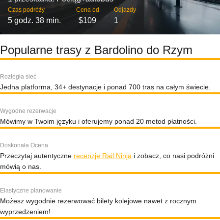
Czas podróży
Cena od
Odjazdy
5 godz. 38 min.
$109
1
Popularne trasy z Bardolino do Rzym
Rozległa sieć
Jedna platforma, 34+ destynacje i ponad 700 tras na całym świecie.
Wygodne rezerwacje
Mówimy w Twoim języku i oferujemy ponad 20 metod płatności.
Doskonała Ocena
Przeczytaj autentyczne
recenzje Rail Ninja
i zobacz, co nasi podróżni
mówią o nas.
Elastyczne planowanie
Możesz wygodnie rezerwować bilety kolejowe nawet z rocznym
wyprzedzeniem!