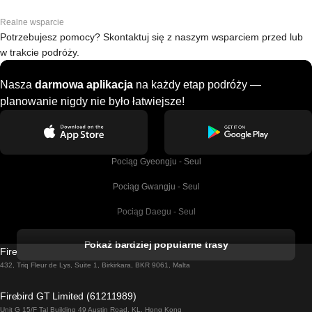
Realne wsparcie
Potrzebujesz pomocy? Skontaktuj się z naszym wsparciem przed lub
w trakcie podróży.
Nasza
darmowa aplikacja
na każdy etap podróży —
planowanie nigdy nie było łatwiejsze!
Pociąg Gyeongju - Seul
Pociąg Gwangju - Seul
Pociąg Daegu - Seul
Pociąg Kork - Dublin
Pokaż bardziej popularne trasy
Firebird GT Limited (OC 1451)
Pociąg Dublin - Galway
432, Triq Fleur de Lys, Suite 1, Birkirkara, BKR 9061, Malta
Pociąg Londyn - Edinburgh
Firebird GT Limited (61211989)
Unit G 15/F Tal Building 49 Austin Road, KL, Hong Kong