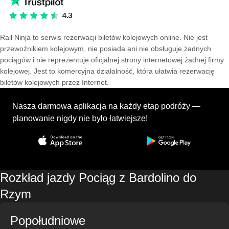
Rail Ninja to serwis rezerwacji biletów kolejowych online. Nie jest
przewoźnikiem kolejowym, nie posiada ani nie obsługuje żadnych
pociągów i nie reprezentuje oficjalnej strony internetowej żadnej firmy
kolejowej. Jest to komercyjna działalność, która ułatwia rezerwację
biletów kolejowych przez Internet.
Nasza darmowa aplikacja na każdy etap podróży —
planowanie nigdy nie było łatwiejsze!
Rozkład jazdy Pociąg z Bardolino do
Rzym
Popołudniowe