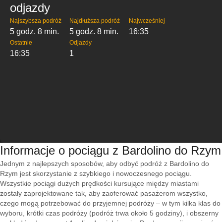
odjazdy
Najszybsza podróż
Najdłuższa podróż
Najwcześniej
5 godz. 8 min.
5 godz. 8 min.
16:35
Ostatnie
Odjazdy
16:35
1
Informacje o pociągu z Bardolino do Rzym
Jednym z najlepszych sposobów, aby odbyć podróż z Bardolino do
Rzym jest skorzystanie z szybkiego i nowoczesnego pociągu.
Wszystkie pociągi dużych prędkości kursujące między miastami
zostały zaprojektowane tak, aby zaoferować pasażerom wszystko,
czego mogą potrzebować do przyjemnej podróży – w tym kilka klas do
wyboru, krótki czas podróży (podróż trwa około 5 godziny), i obszerny