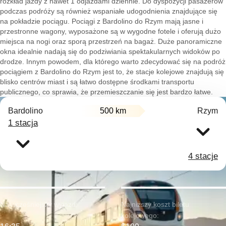
rozkład jazdy z nawet 1 odjazdami dziennie. Do dyspozycji pasażerów
podczas podróży są również wspaniałe udogodnienia znajdujące się
na pokładzie pociągu. Pociągi z Bardolino do Rzym mają jasne i
przestronne wagony, wyposażone są w wygodne fotele i oferują dużo
miejsca na nogi oraz sporą przestrzeń na bagaż. Duże panoramiczne
okna idealnie nadają się do podziwiania spektakularnych widoków po
drodze. Innym powodem, dla którego warto zdecydować się na podróż
pociągiem z Bardolino do Rzym jest to, że stacje kolejowe znajdują się
blisko centrów miast i są łatwo dostępne środkami transportu
publicznego, co sprawia, że przemieszczanie się jest bardzo łatwe.
Bardolino
500 km
Rzym
1 stacja
4 stacje
Najwcześniejszy wyjazd:
Najniższy koszt biletu
kolejowego: