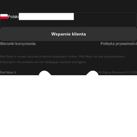
Pociąg Rovaniemi - Helsinki
Polski
Pociąg Lizbona - Lagos
Pociąg Lizbona - Porto
Wsparcie klienta
Pociąg Lizbona - Coimbra
Warunki korzystania
Polityka prywatności
Pociąg Madryt - Malaga
Rail Ninja to serwis rezerwacji biletów kolejowych online. Rail Ninja nie jest przewoźnikiem
Pociąg Madryt - Lizbona
kolejowym i nie posiada ani nie obsługuje żadnych pociągów.
Rail Ninja ®
All Rights Reserved © 2026
Pociąg Madryt - Barcelona
Pociąg Madryt - Alicante
Pociąg Madryt - Sewilla
Pociąg Malaga - Madryt
Pociąg Barcelona - Madryt
Pociąg Barcelona - Sewilla