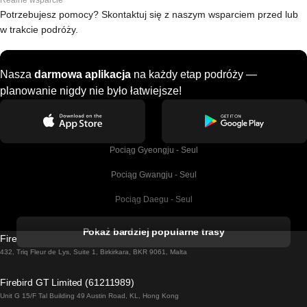
Realne wsparcie
Potrzebujesz pomocy? Skontaktuj się z naszym wsparciem przed lub
w trakcie podróży.
Nasza
darmowa aplikacja
na każdy etap podróży —
planowanie nigdy nie było łatwiejsze!
Pociąg Gyeongju - Seul
Pociąg Gwangju - Seul
Pociąg Daegu - Seul
Pociąg Kork - Dublin
Pokaż bardziej popularne trasy
Firebird GT Limited (OC 1451)
Pociąg Dublin - Galway
432, Triq Fleur de Lys, Suite 1, Birkirkara, BKR 9061, Malta
Pociąg Londyn - Edinburgh
Firebird GT Limited (61211989)
Unit G 15/F Tal Building 49 Austin Road, KL, Hong Kong
Pociąg Rzym - Neapol