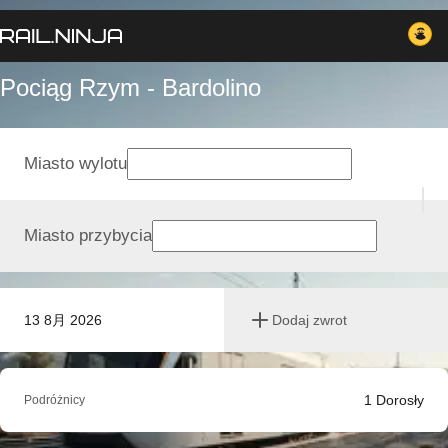
Pociąg Rzym - Bardolino
Miasto wylotu
Miasto przybycia
13 8月 2026
Dodaj zwrot
1
Dorosły
Podróżnicy