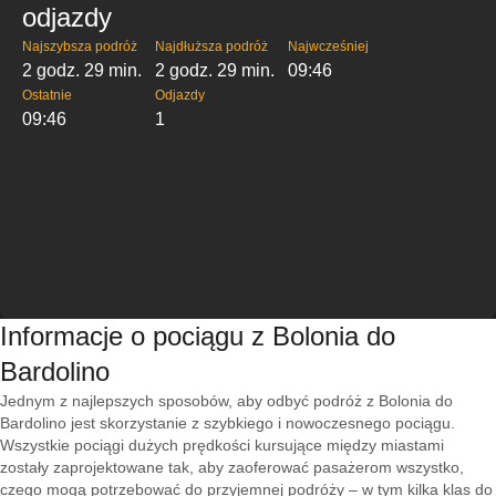
odjazdy
Najszybsza podróż
Najdłuższa podróż
Najwcześniej
2 godz. 29 min.
2 godz. 29 min.
09:46
Ostatnie
Odjazdy
09:46
1
Informacje o pociągu z Bolonia do
Bardolino
Jednym z najlepszych sposobów, aby odbyć podróż z Bolonia do
Bardolino jest skorzystanie z szybkiego i nowoczesnego pociągu.
Wszystkie pociągi dużych prędkości kursujące między miastami
zostały zaprojektowane tak, aby zaoferować pasażerom wszystko,
czego mogą potrzebować do przyjemnej podróży – w tym kilka klas do