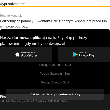
wyprzedzeniem!
Realne wsparcie
Potrzebujesz pomocy? Skontaktuj się z naszym wsparciem przed lub
w trakcie podróży.
Nasza
darmowa aplikacja
na każdy etap podróży —
planowanie nigdy nie było łatwiejsze!
Pociąg Gyeongju - Seul
Pociąg Gwangju - Seul
Pociąg Daegu - Seul
Pociąg Kork - Dublin
Pokaż bardziej popularne trasy
Firebird GT Limited (OC 1451)
Pociąg Dublin - Galway
432, Triq Fleur de Lys, Suite 1, Birkirkara, BKR 9061, Malta
Pociąg Londyn - Edinburgh