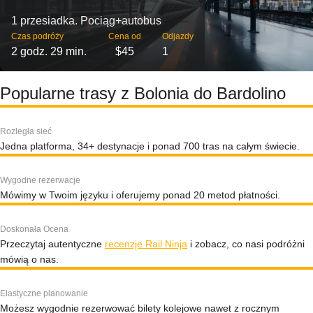
1 przesiadka. Pociąg+autobus
Czas podróży
Cena od
Odjazdy
2 godz. 29 min.
$45
1
Popularne trasy z Bolonia do Bardolino
Rozległa sieć
Jedna platforma, 34+ destynacje i ponad 700 tras na całym świecie.
Wygodne rezerwacje
Mówimy w Twoim języku i oferujemy ponad 20 metod płatności.
Doskonała Ocena
Przeczytaj autentyczne
recenzje Rail Ninja
i zobacz, co nasi podróżni
mówią o nas.
Elastyczne planowanie
Możesz wygodnie rezerwować bilety kolejowe nawet z rocznym