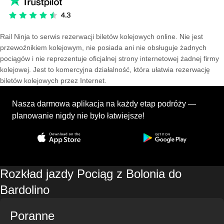
Rail Ninja to serwis rezerwacji biletów kolejowych online. Nie jest
przewoźnikiem kolejowym, nie posiada ani nie obsługuje żadnych
pociągów i nie reprezentuje oficjalnej strony internetowej żadnej firmy
kolejowej. Jest to komercyjna działalność, która ułatwia rezerwację
biletów kolejowych przez Internet.
Nasza darmowa aplikacja na każdy etap podróży —
planowanie nigdy nie było łatwiejsze!
Rozkład jazdy Pociąg z Bolonia do
Bardolino
Poranne