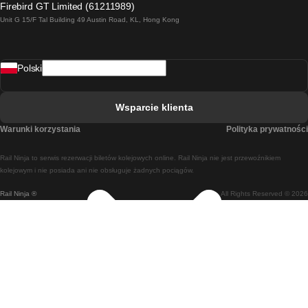
Firebird GT Limited (61211989)
Unit G 15/F Tal Building 49 Austin Road, KL, Hong Kong
Pociąg Rzym - Neapol
Pociąg Rovaniemi - Helsinki
Polski
Pociąg Lizbona - Lagos
Pociąg Lizbona - Porto
Wsparcie klienta
Pociąg Lizbona - Coimbra
Warunki korzystania
Polityka prywatności
Pociąg Madryt - Malaga
Rail Ninja to serwis rezerwacji biletów kolejowych online. Rail Ninja nie jest przewoźnikiem
Pociąg Madryt - Lizbona
kolejowym i nie posiada ani nie obsługuje żadnych pociągów.
Rail Ninja ®
All Rights Reserved © 2026
Pociąg Madryt - Barcelona
Pociąg Madryt - Alicante
Pociąg Madryt - Sewilla
Pociąg Malaga - Madryt
Pociąg Barcelona - Madryt