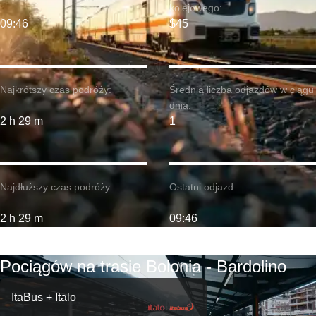
kolejowego:
09:46
$45
Najkrótszy czas podróży:
Średnia liczba odjazdów w ciągu
dnia:
2 h 29 m
1
Najdłuższy czas podróży:
Ostatni odjazd:
2 h 29 m
09:46
Pociągów na trasie Bolonia - Bardolino
ItaBus + Italo