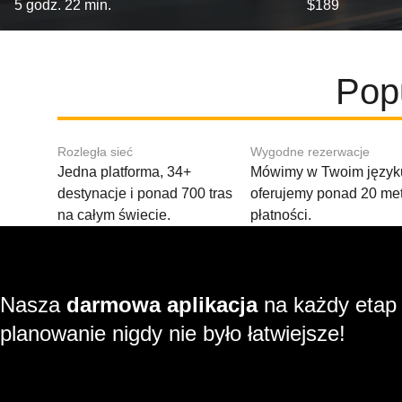
5 godz. 22 min.
$189
Popu
Rozległa sieć
Wygodne rezerwacje
Jedna platforma, 34+
Mówimy w Twoim języku
destynacje i ponad 700 tras
oferujemy ponad 20 me
na całym świecie.
płatności.
Nasza
darmowa aplikacja
na każdy etap
planowanie nigdy nie było łatwiejsze!