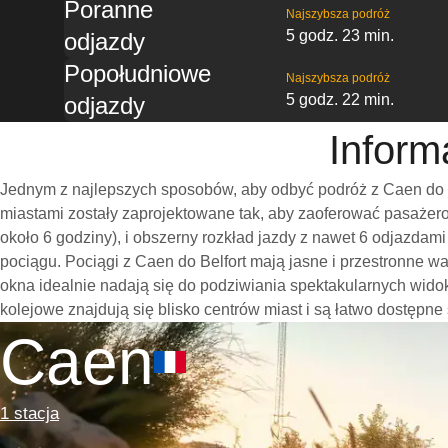
Poranne
Najszybsza podróż
5 godz. 23 min.
odjazdy
Popołudniowe
Najszybsza podróż
5 godz. 22 min.
odjazdy
Inform
Jednym z najlepszych sposobów, aby odbyć podróż z Caen do B
miastami zostały zaprojektowane tak, aby zaoferować pasażero
około 6 godziny), i obszerny rozkład jazdy z nawet 6 odjazda
pociągu. Pociągi z Caen do Belfort mają jasne i przestronne 
okna idealnie nadają się do podziwiania spektakularnych wido
kolejowe znajdują się blisko centrów miast i są łatwo dostępne
Caen
1 stacja