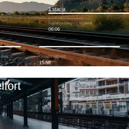
1 stacja
Najwcześniejszy wyjazd:
06:06
dnia:
Ostatni odjazd:
15:58
lfort