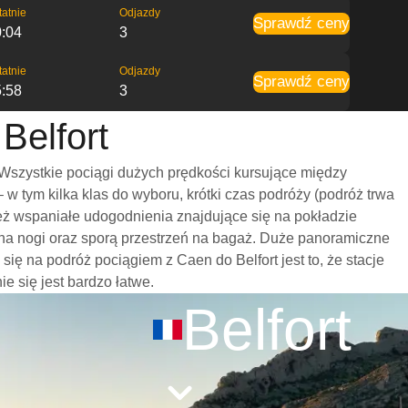
tatnie
Odjazdy
Sprawdź ceny
0:04
3
tatnie
Odjazdy
Sprawdź ceny
5:58
3
Belfort
 Wszystkie pociągi dużych prędkości kursujące między
 tym kilka klas do wyboru, krótki czas podróży (podróż trwa
eż wspaniałe udogodnienia znajdujące się na pokładzie
 na nogi oraz sporą przestrzeń na bagaż. Duże panoramiczne
ę na podróż pociągiem z Caen do Belfort jest to, że stacje
e się jest bardzo łatwe.
Belfort