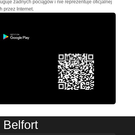
ługuje żadnych pociągów i nie reprezentuje oficjalnej
h przez Internet.
Belfort