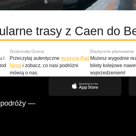
6
larne trasy z Caen do Be
Doskonała Ocena
Elastyczne planowanie
 i
Przeczytaj autentyczne
recenzje Rail
Możesz wygodnie r
tod
Ninja
i zobacz, co nasi podróżni
bilety kolejowe nawe
mówią o nas.
wyprzedzeniem!
 podróży —