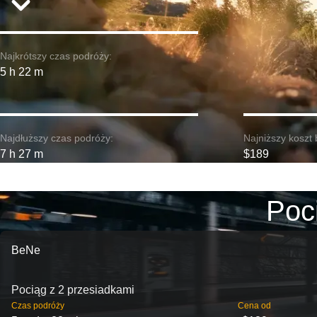
Najkrótszy czas podróży:
5 h 22 m
Najdłuższy czas podróży:
Najniższy koszt 
7 h 27 m
$189
Poci
BeNe
Pociąg z 2 przesiadkami
Czas podróży
Cena od