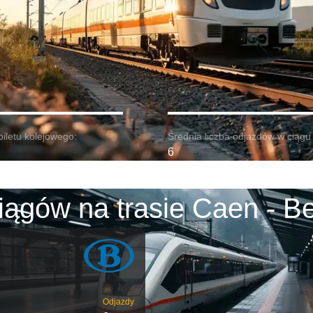
biletu kolejowego:
Średnia liczba odjazdów w ciągu 
6
ągów na trasie Caen - Be
Odjazdy