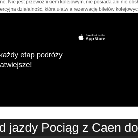
line. Nie jest przewoźnikiem kolejowym, nie posiada ani nie obs
mercyjna działalność, która ułatwia rezerwację biletów kolejowyc
każdy etap podróży
atwiejsze!
d jazdy Pociąg z Caen do 