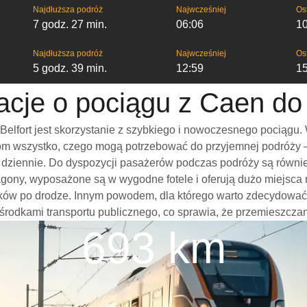
Najdłuższa podróż
Najwcześniej
Os
7 godz. 27 min.
06:06
1
Najdłuższa podróż
Najwcześniej
Os
5 godz. 39 min.
12:59
1
acje o pociągu z Caen do 
elfort jest skorzystanie z szybkiego i nowoczesnego pociągu.
m wszystko, czego mogą potrzebować do przyjemnej podróży – w
mi dziennie. Do dyspozycji pasażerów podczas podróży są równi
wagony, wyposażone są w wygodne fotele i oferują dużo miejsca
ków po drodze. Innym powodem, dla którego warto zdecydować si
 środkami transportu publicznego, co sprawia, że przemieszczani
693 km