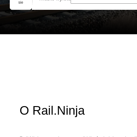
Rezerwacja grupowa
sie
O Rail.Ninja