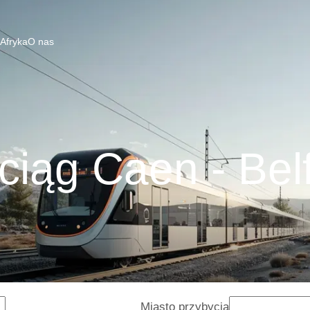
 Afryka
O nas
ciąg Caen - Belf
Miasto przybycia