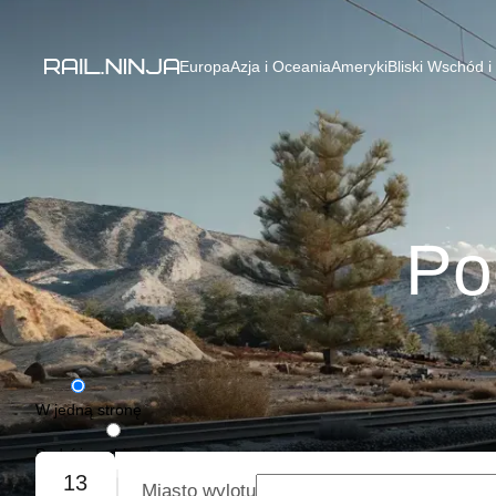
Europa
Azja i Oceania
Ameryki
Bliski Wschód i
Po
W jedną stronę
Podróż w obie strony
13
Miasto wylotu