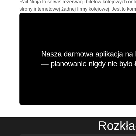
Rail Ninja to serwis rezerwacji biletów kolejowych on
strony internetowej żadnej firmy kolejowej. Jest to ko
Nasza darmowa aplikacja na 
— planowanie nigdy nie było ł
Rozkła