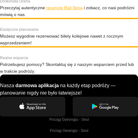
Doskonała Ocena
Przeczytaj autentyczne
recenzje Rail Ninja
i zobacz, co nasi podróżni
mówią o nas.
Elastyczne planowanie
Możesz wygodnie rezerwować bilety kolejowe nawet z rocznym
wyprzedzeniem!
Realne wsparcie
Potrzebujesz pomocy? Skontaktuj się z naszym wsparciem przed lub
w trakcie podróży.
Nasza
darmowa aplikacja
na każdy etap podróży —
planowanie nigdy nie było łatwiejsze!
Pociąg Gyeongju - Seul
Pociąg Gwangju - Seul