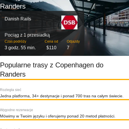
Randers
Danish Rails
Pociąg z 1 przesiadką
Czas podróży
Cena od
Odjazdy
3 godz. 55 min.
$110
7
Popularne trasy z Copenhagen do
Randers
Rozległa sieć
Jedna platforma, 34+ destynacje i ponad 700 tras na całym świecie.
Wygodne rezerwacje
Mówimy w Twoim języku i oferujemy ponad 20 metod płatności.