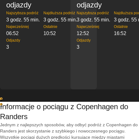
odjazdy
odjazdy
Najszybsza podróż
Najdłuższa podróż
Najszybsza podróż
Najdłuższa po
3 godz. 55 min.
3 godz. 55 min.
3 godz. 55 min.
3 godz. 55 
Najwcześniej
Ostatnie
Najwcześniej
Ostatnie
06:52
10:52
12:52
16:52
Odjazdy
Odjazdy
3
3
1
Informacje o pociągu z Copenhagen do
2
Randers
Jednym z najlepszych sposobów, aby odbyć podróż z Copenhagen do
Randers jest skorzystanie z szybkiego i nowoczesnego pociągu.
Wszystkie pociągi dużych prędkości kursujące między miastami