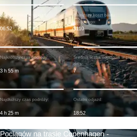
Najwcześniejszy wyjazd:
Najniższy koszt biletu
kolejowego:
06:52
$110
Najkrótszy czas podróży:
Średnia liczba odjazdów w ciągu
dnia:
3 h 55 m
7
Najdłuższy czas podróży:
Ostatni odjazd:
4 h 25 m
18:52
Pociągów na trasie Copenhagen -