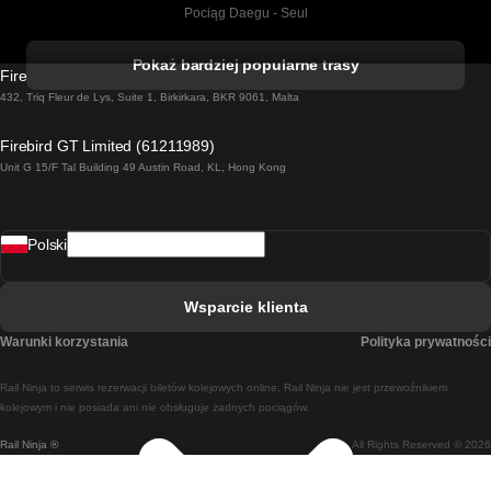
Pociąg Daegu - Seul
Pociąg Kork - Dublin
Pokaż bardziej popularne trasy
Firebird GT Limited (OC 1451)
Pociąg Dublin - Galway
432, Triq Fleur de Lys, Suite 1, Birkirkara, BKR 9061, Malta
Pociąg Londyn - Edinburgh
Firebird GT Limited (61211989)
Unit G 15/F Tal Building 49 Austin Road, KL, Hong Kong
Pociąg Rzym - Neapol
Pociąg Rovaniemi - Helsinki
Polski
Pociąg Lizbona - Lagos
Pociąg Lizbona - Porto
Wsparcie klienta
Pociąg Lizbona - Coimbra
Warunki korzystania
Polityka prywatności
Pociąg Madryt - Malaga
Rail Ninja to serwis rezerwacji biletów kolejowych online. Rail Ninja nie jest przewoźnikiem
Pociąg Madryt - Lizbona
kolejowym i nie posiada ani nie obsługuje żadnych pociągów.
Rail Ninja ®
All Rights Reserved © 2026
Pociąg Madryt - Barcelona
Pociąg Madryt - Alicante