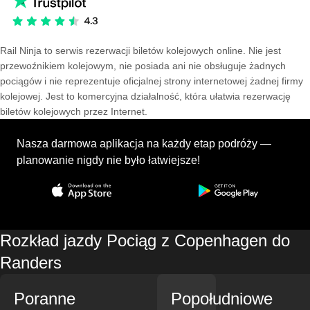
Rail Ninja to serwis rezerwacji biletów kolejowych online. Nie jest
przewoźnikiem kolejowym, nie posiada ani nie obsługuje żadnych
pociągów i nie reprezentuje oficjalnej strony internetowej żadnej firmy
kolejowej. Jest to komercyjna działalność, która ułatwia rezerwację
biletów kolejowych przez Internet.
Nasza darmowa aplikacja na każdy etap podróży —
planowanie nigdy nie było łatwiejsze!
Rozkład jazdy Pociąg z Copenhagen do
Randers
Poranne
Popołudniowe