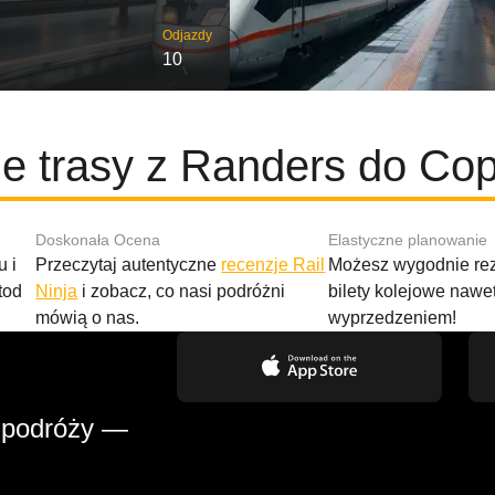
Odjazdy
10
e trasy z Randers do C
Doskonała Ocena
Elastyczne planowanie
 i
Przeczytaj autentyczne
recenzje Rail
Możesz wygodnie r
tod
Ninja
i zobacz, co nasi podróżni
bilety kolejowe nawe
mówią o nas.
wyprzedzeniem!
 podróży —