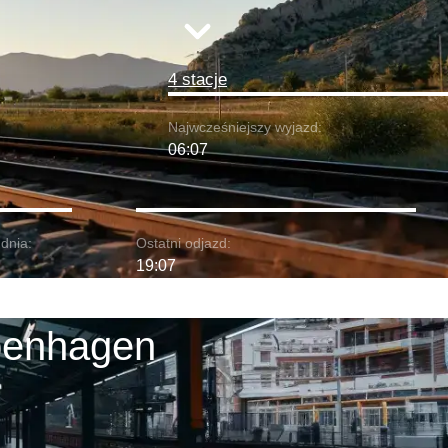
4 stacje
Najwcześniejszy wyjazd:
06:07
dnia:
Ostatni odjazd:
19:07
penhagen