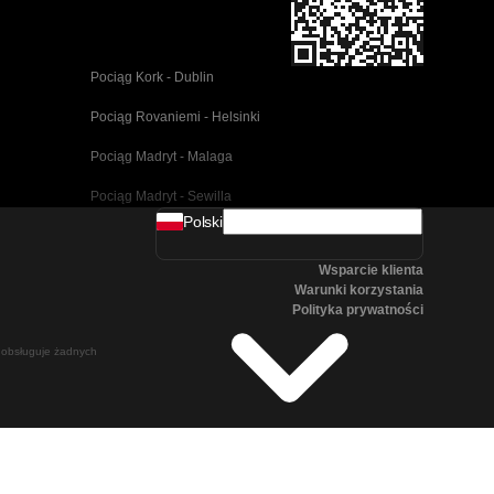
Pociąg Kork - Dublin
Pociąg Rovaniemi - Helsinki
Pociąg Madryt - Malaga
Pociąg Madryt - Sewilla
Polski
Pociąg Barcelona - Malaga
Wsparcie klienta
Pociąg Pusan - Cheonan(Asan)
Warunki korzystania
Polityka prywatności
Pociąg Wiedeń - Salzburg
ie obsługuje żadnych
Pociąg Seul - Pusan
Pociąg Göteborg - Stockholm
Pociąg Salzburg - Wiedeń
Pociąg Canberra - Sydney