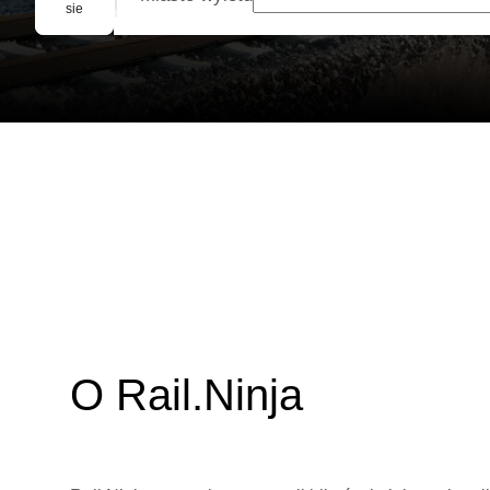
Rezerwacja grupowa
sie
O Rail.Ninja