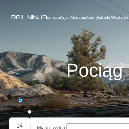
Europa
Azja i Oceania
Ameryki
Bliski Wschód i
Pociąg
W jedną stronę
Podróż w obie strony
14
Miasto wylotu