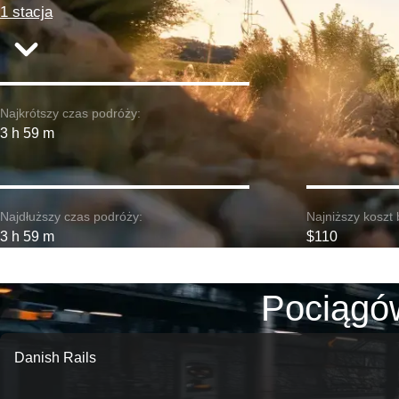
1 stacja
Najkrótszy czas podróży:
3 h 59 m
Najdłuższy czas podróży:
Najniższy koszt 
3 h 59 m
$110
Pociągó
Danish Rails