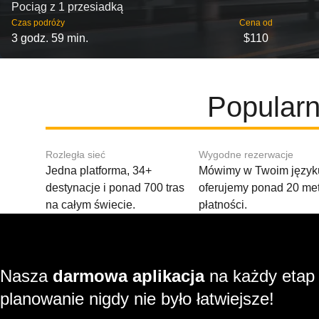
Pociąg z 1 przesiadką
Czas podróży
Cena od
3 godz. 59 min.
$110
Popularn
Rozległa sieć
Wygodne rezerwacje
Jedna platforma, 34+
Mówimy w Twoim języku
destynacje i ponad 700 tras
oferujemy ponad 20 me
na całym świecie.
płatności.
Nasza
darmowa aplikacja
na każdy etap
planowanie nigdy nie było łatwiejsze!