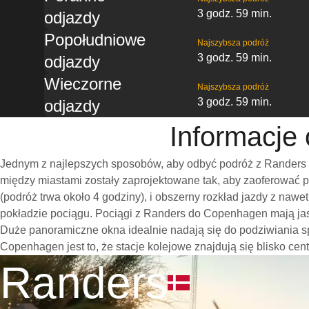
3 godz. 59 min.
odjazdy
Popołudniowe
Najszybsza podróż
3 godz. 59 min.
odjazdy
Wieczorne
Najszybsza podróż
3 godz. 59 min.
odjazdy
Informacje
Jednym z najlepszych sposobów, aby odbyć podróż z Randers 
między miastami zostały zaprojektowane tak, aby zaoferować 
(podróż trwa około 4 godziny), i obszerny rozkład jazdy z na
pokładzie pociągu. Pociągi z Randers do Copenhagen mają jasn
Duże panoramiczne okna idealnie nadają się do podziwiania 
Copenhagen jest to, że stacje kolejowe znajdują się blisko cen
Randers