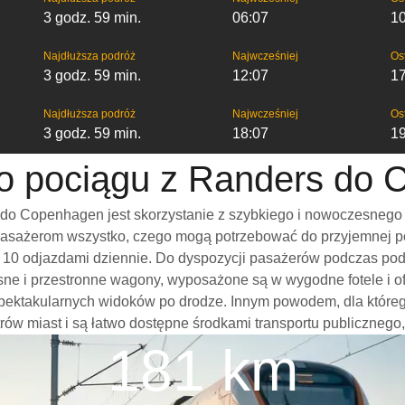
3 godz. 59 min.
06:07
1
Najdłuższa podróż
Najwcześniej
Os
3 godz. 59 min.
12:07
1
Najdłuższa podróż
Najwcześniej
Os
3 godz. 59 min.
18:07
1
 o pociągu z Randers do
do Copenhagen jest skorzystanie z szybkiego i nowoczesnego 
pasażerom wszystko, czego mogą potrzebować do przyjemnej pod
wet 10 odjazdami dziennie. Do dyspozycji pasażerów podczas po
e i przestronne wagony, wyposażone są w wygodne fotele i ofe
spektakularnych widoków po drodze. Innym powodem, dla które
trów miast i są łatwo dostępne środkami transportu publicznego,
181 km