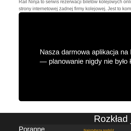
Rail Ninja to serwis rezerwacji biletów kolejowych on
strony internetowej żadnej firmy kolejowej. Jest to ko
Nasza darmowa aplikacja na 
— planowanie nigdy nie było ł
Rozkład
Poranne
Najszybsza podróż