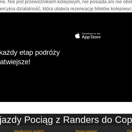
line. Nie jest przewoźnikiem kolejowym, nie posiada ani nie obs
mercyjna działalność, która ułatwia rezerwację biletów kolejowyc
każdy etap podróży
atwiejsze!
 jazdy Pociąg z Randers do Co
Najdłuższa podróż
Najwcześniej
Os