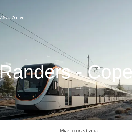
 Afryka
O nas
 Randers - Cop
Miasto przybycia