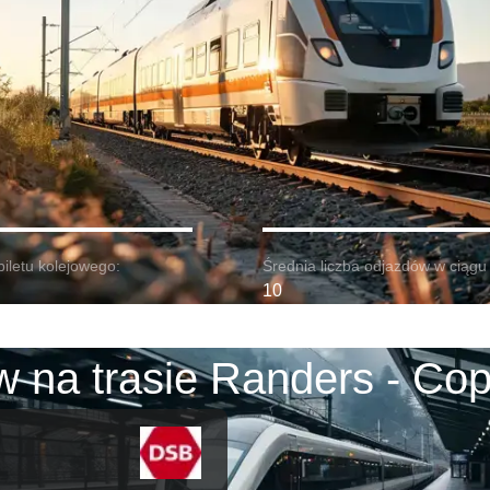
biletu kolejowego:
Średnia liczba odjazdów w ciągu 
10
w na trasie Randers - Co