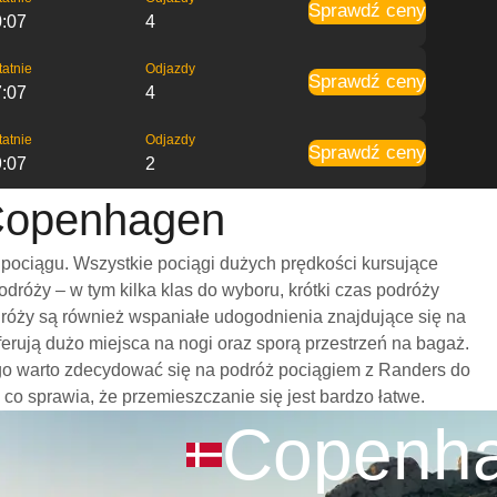
Sprawdź ceny
0:07
4
tatnie
Odjazdy
Sprawdź ceny
7:07
4
tatnie
Odjazdy
Sprawdź ceny
9:07
2
 Copenhagen
pociągu. Wszystkie pociągi dużych prędkości kursujące
róży – w tym kilka klas do wyboru, krótki czas podróży
dróży są również wspaniałe udogodnienia znajdujące się na
rują dużo miejsca na nogi oraz sporą przestrzeń na bagaż.
go warto zdecydować się na podróż pociągiem z Randers do
 co sprawia, że przemieszczanie się jest bardzo łatwe.
Copenh