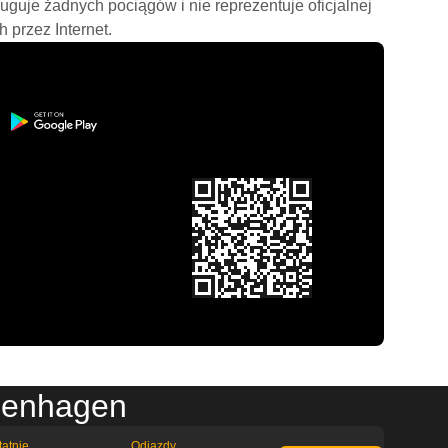
ługuje żadnych pociągów i nie reprezentuje oficjalnej
h przez Internet.
penhagen
tatnie
Odjazdy