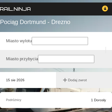
Pociąg Dortmund - Drezno
Miasto wylotu
Miasto przybycia
15 sie 2026
Dodaj zwrot
1
Dorosły
Podróżnicy