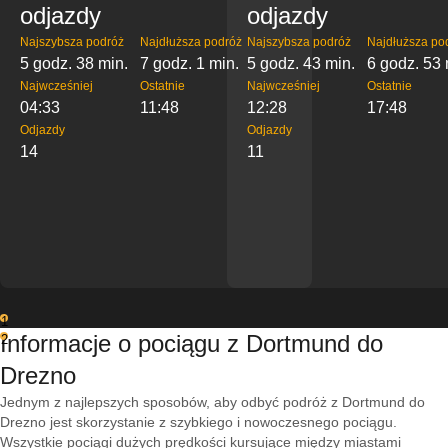
odjazdy
odjazdy
Najszybsza podróż
Najdłuższa podróż
Najszybsza podróż
Najdłuższa po
5 godz. 38 min.
7 godz. 1 min.
5 godz. 43 min.
6 godz. 53 
Najwcześniej
Ostatnie
Najwcześniej
Ostatnie
04:33
11:48
12:28
17:48
Odjazdy
Odjazdy
14
11
1
Informacje o pociągu z Dortmund do
2
Drezno
Jednym z najlepszych sposobów, aby odbyć podróż z Dortmund do
Drezno jest skorzystanie z szybkiego i nowoczesnego pociągu.
Wszystkie pociągi dużych prędkości kursujące między miastami