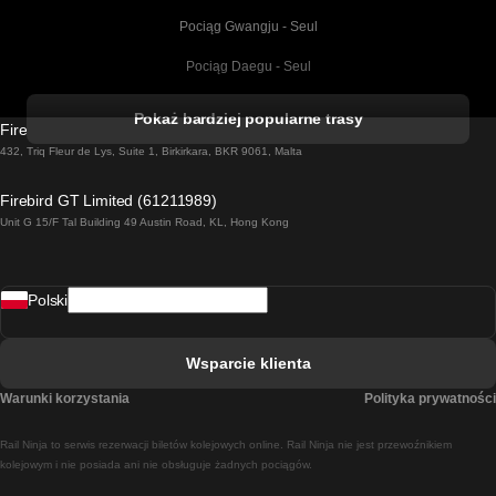
Pociąg Gwangju - Seul
Pociąg Daegu - Seul
Pociąg Kork - Dublin
Pokaż bardziej popularne trasy
Firebird GT Limited (OC 1451)
Pociąg Dublin - Galway
432, Triq Fleur de Lys, Suite 1, Birkirkara, BKR 9061, Malta
Pociąg Londyn - Edinburgh
Firebird GT Limited (61211989)
Unit G 15/F Tal Building 49 Austin Road, KL, Hong Kong
Pociąg Rzym - Neapol
Pociąg Rovaniemi - Helsinki
Polski
Pociąg Lizbona - Lagos
Pociąg Lizbona - Porto
Wsparcie klienta
Pociąg Lizbona - Coimbra
Warunki korzystania
Polityka prywatności
Pociąg Madryt - Malaga
Rail Ninja to serwis rezerwacji biletów kolejowych online. Rail Ninja nie jest przewoźnikiem
Pociąg Madryt - Lizbona
kolejowym i nie posiada ani nie obsługuje żadnych pociągów.