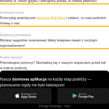
Mówimy w Twoim języku i oferujemy ponad 20 metod płatności.
Doskonała Ocena
Przeczytaj autentyczne
recenzje Rail Ninja
i zobacz, co nasi podróżni
mówią o nas.
Elastyczne planowanie
Możesz wygodnie rezerwować bilety kolejowe nawet z rocznym
wyprzedzeniem!
Realne wsparcie
Potrzebujesz pomocy? Skontaktuj się z naszym wsparciem przed lub
w trakcie podróży.
Nasza
darmowa aplikacja
na każdy etap podróży —
planowanie nigdy nie było łatwiejsze!
Pociąg Gyeongju - Seul