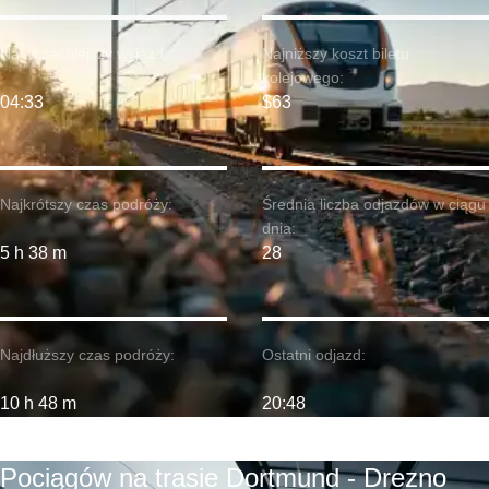
Najwcześniejszy wyjazd:
Najniższy koszt biletu
kolejowego:
04:33
$63
Najkrótszy czas podróży:
Średnia liczba odjazdów w ciągu
dnia:
5 h 38 m
28
Najdłuższy czas podróży:
Ostatni odjazd:
10 h 48 m
20:48
Pociągów na trasie Dortmund - Drezno