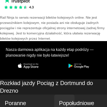
Rail Ninja to serwis rezerwacji biletów kolejowych online. Nie jest
przewoźnikiem kolejowym, nie posiada ani nie obsługuje żadnych
pociągów i nie reprezentuje oficjalnej strony internetowej żadnej firmy
kolejowej. Jest to komercyjna działalność, która ułatwia rezerwację
biletów kolejowych przez Internet.
Nasza darmowa aplikacja na każdy etap podróży —
planowanie nigdy nie było łatwiejsze!
Rozkład jazdy Pociąg z Dortmund do
Drezno
Poranne
Popołudniowe