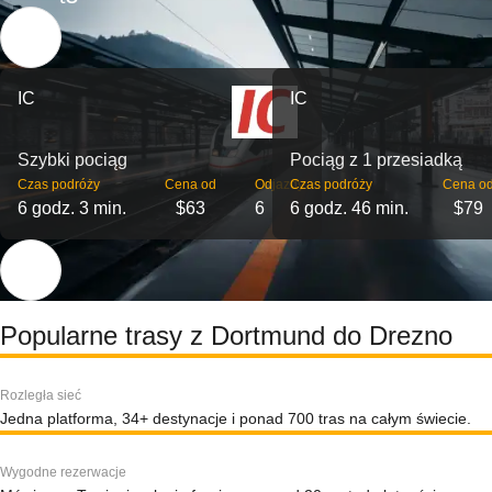
IC
IC
Szybki pociąg
Pociąg z 1 przesiadką
Czas podróży
Cena od
Odjazdy
Czas podróży
Cena o
6 godz. 3 min.
$63
6
6 godz. 46 min.
$79
Popularne trasy z Dortmund do Drezno
Rozległa sieć
Jedna platforma, 34+ destynacje i ponad 700 tras na całym świecie.
Wygodne rezerwacje