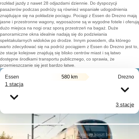
rozkład jazdy z nawet 28 odjazdami dziennie. Do dyspozycji
pasażerów podczas podróży są również wspaniałe udogodnienia
znajdujące się na pokładzie pociągu. Pociągi z Essen do Drezno mają
jasne i przestronne wagony, wyposażone są w wygodne fotele i oferują
dużo miejsca na nogi oraz sporą przestrzeń na bagaż. Duże
panoramiczne okna idealnie nadają się do podziwiania
spektakularnych widoków po drodze. Innym powodem, dla którego
warto zdecydować się na podróż pociągiem z Essen do Drezno jest to,
że stacje kolejowe znajdują się blisko centrów miast i są łatwo
dostępne środkami transportu publicznego, co sprawia, że
przemieszczanie się jest bardzo łatwe.
Essen
580 km
Drezno
1 stacja
3 stacje
Najwcześniejszy wyjazd:
Najniższy koszt biletu