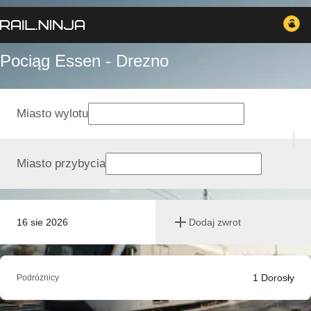
Pociąg Essen - Drezno
Miasto wylotu
Miasto przybycia
16 sie 2026
Dodaj zwrot
1
Dorosły
Podróżnicy