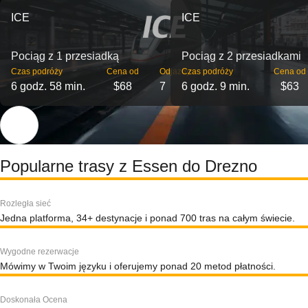
ICE
ICE
Pociąg z 1 przesiadką
Pociąg z 2 przesiadkami
Czas podróży
Cena od
Odjazdy
Czas podróży
Cena od
6 godz. 58 min.
$68
7
6 godz. 9 min.
$63
Popularne trasy z Essen do Drezno
Rozległa sieć
Jedna platforma, 34+ destynacje i ponad 700 tras na całym świecie.
Wygodne rezerwacje
Mówimy w Twoim języku i oferujemy ponad 20 metod płatności.
Doskonała Ocena