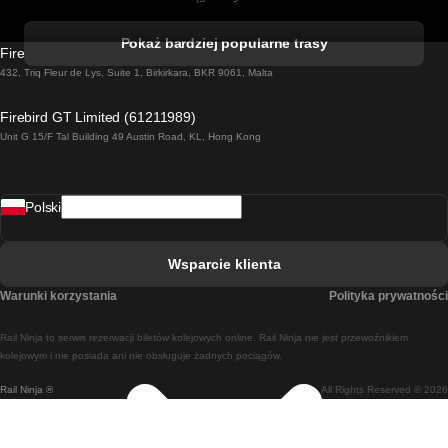
Pociąg Kork - Dublin
Pokaż bardziej popularne trasy
Firebird GT Limited (OC 1451)
Pociąg Dublin - Galway
432, Triq Fleur de Lys, Suite 1, Birkirkara, BKR 9061, Malta
Pociąg Londyn - Edinburgh
Firebird GT Limited (61211989)
Unit G 15/F Tal Building 49 Austin Road, KL, Hong Kong
Pociąg Rzym - Neapol
Pociąg Rovaniemi - Helsinki
Polski
Pociąg Lizbona - Lagos
Pociąg Lizbona - Porto
Wsparcie klienta
Pociąg Lizbona - Coimbra
Warunki korzystania
Polityka prywatności
Pociąg Madryt - Malaga
Rail Ninja to serwis rezerwacji biletów kolejowych online. Rail Ninja nie jest przewoźnikiem
Pociąg Madryt - Lizbona
kolejowym i nie posiada ani nie obsługuje żadnych pociągów.
Rail Ninja ®
All Rights Reserved © 2026
Pociąg Madryt - Barcelona
Pociąg Madryt - Alicante