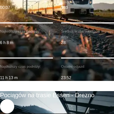
kolejowego:
00:07
$63
Najkrótszy czas podróży:
Średnia liczba odjazdów w ciągu
dnia:
6 h 8 m
28
Najdłuższy czas podróży:
Ostatni odjazd:
11 h 13 m
23:52
Pociągów na trasie Essen - Drezno