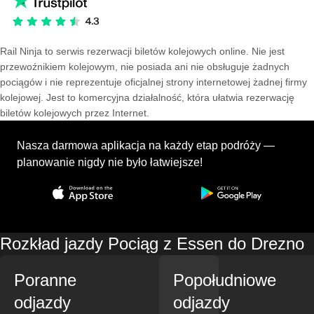
Rail Ninja to serwis rezerwacji biletów kolejowych online. Nie jest
przewoźnikiem kolejowym, nie posiada ani nie obsługuje żadnych
pociągów i nie reprezentuje oficjalnej strony internetowej żadnej firmy
kolejowej. Jest to komercyjna działalność, która ułatwia rezerwację
biletów kolejowych przez Internet.
Nasza darmowa aplikacja na każdy etap podróży —
planowanie nigdy nie było łatwiejsze!
Rozkład jazdy Pociąg z Essen do Drezno
Poranne
Popołudniowe
odjazdy
odjazdy