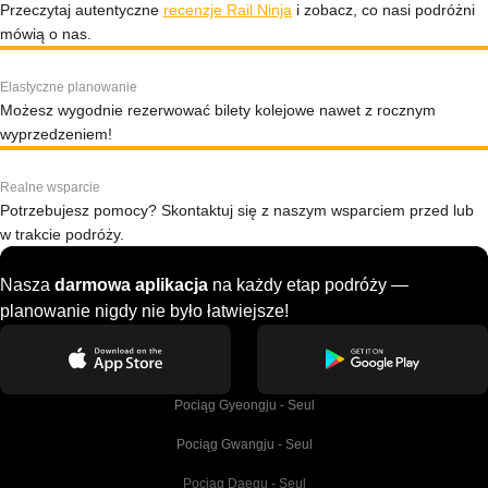
Przeczytaj autentyczne
recenzje Rail Ninja
i zobacz, co nasi podróżni
mówią o nas.
Elastyczne planowanie
Możesz wygodnie rezerwować bilety kolejowe nawet z rocznym
wyprzedzeniem!
Realne wsparcie
Potrzebujesz pomocy? Skontaktuj się z naszym wsparciem przed lub
w trakcie podróży.
Nasza
darmowa aplikacja
na każdy etap podróży —
planowanie nigdy nie było łatwiejsze!
Pociąg Gyeongju - Seul
Pociąg Gwangju - Seul
Pociąg Daegu - Seul