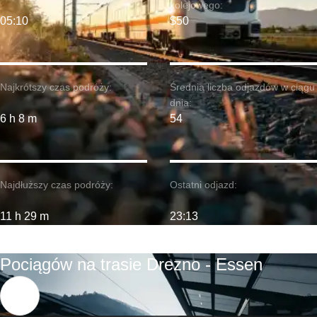
kolejowego:
05:10
$50
Najkrótszy czas podróży:
Średnia liczba odjazdów w ciągu
dnia:
6 h 8 m
54
Najdłuższy czas podróży:
Ostatni odjazd:
11 h 29 m
23:13
Pociągów na trasie Drezno - Essen