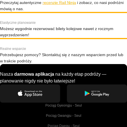
Przeczytaj autentyczne
recenzje Rail Ninja
i zobacz, co nasi podróżni
mówią o nas.
Elastyczne planowanie
Możesz wygodnie rezerwować bilety kolejowe nawet z rocznym
wyprzedzeniem!
Realne wsparcie
Potrzebujesz pomocy? Skontaktuj się z naszym wsparciem przed lub
w trakcie podróży.
Nasza
darmowa aplikacja
na każdy etap podróży —
planowanie nigdy nie było łatwiejsze!
Pociąg Gyeongju - Seul
Pociąg Gwangju - Seul
Pociąg Daegu - Seul