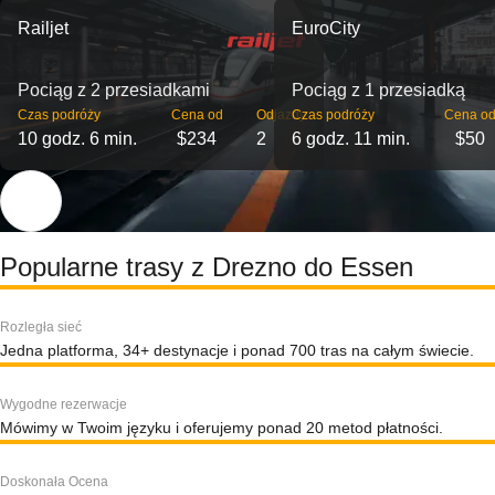
Railjet
EuroCity
Pociąg z 2 przesiadkami
Pociąg z 1 przesiadką
Czas podróży
Cena od
Odjazdy
Czas podróży
Cena o
10 godz. 6 min.
$234
2
6 godz. 11 min.
$50
Popularne trasy z Drezno do Essen
Rozległa sieć
Jedna platforma, 34+ destynacje i ponad 700 tras na całym świecie.
Wygodne rezerwacje
Mówimy w Twoim języku i oferujemy ponad 20 metod płatności.
Doskonała Ocena