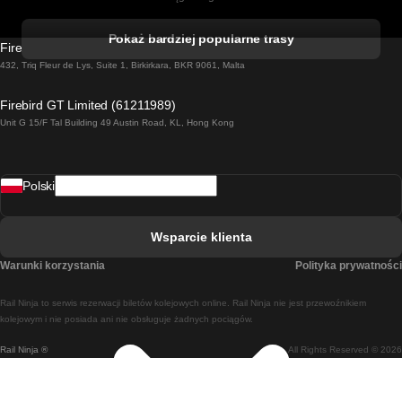
Pociąg Kork - Dublin
Pokaż bardziej popularne trasy
Firebird GT Limited (OC 1451)
Pociąg Dublin - Galway
432, Triq Fleur de Lys, Suite 1, Birkirkara, BKR 9061, Malta
Pociąg Londyn - Edinburgh
Firebird GT Limited (61211989)
Unit G 15/F Tal Building 49 Austin Road, KL, Hong Kong
Pociąg Rzym - Neapol
Pociąg Rovaniemi - Helsinki
Polski
Pociąg Lizbona - Lagos
Pociąg Lizbona - Porto
Wsparcie klienta
Pociąg Lizbona - Coimbra
Warunki korzystania
Polityka prywatności
Pociąg Madryt - Malaga
Rail Ninja to serwis rezerwacji biletów kolejowych online. Rail Ninja nie jest przewoźnikiem
Pociąg Madryt - Lizbona
kolejowym i nie posiada ani nie obsługuje żadnych pociągów.
Rail Ninja ®
All Rights Reserved © 2026
Pociąg Madryt - Barcelona
Pociąg Madryt - Alicante