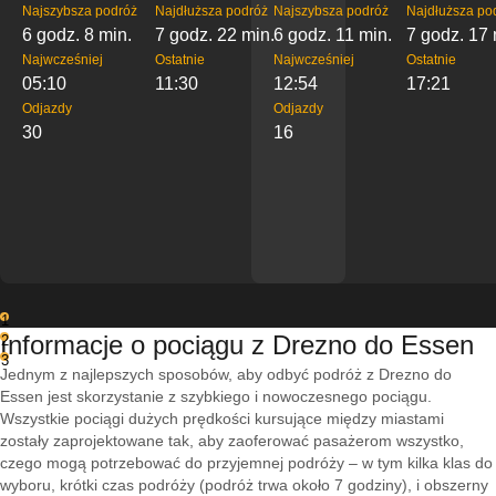
Najszybsza podróż
Najdłuższa podróż
Najszybsza podróż
Najdłuższa po
6 godz. 8 min.
7 godz. 22 min.
6 godz. 11 min.
7 godz. 17 
Najwcześniej
Ostatnie
Najwcześniej
Ostatnie
05:10
11:30
12:54
17:21
Odjazdy
Odjazdy
30
16
1
Informacje o pociągu z Drezno do Essen
2
3
Jednym z najlepszych sposobów, aby odbyć podróż z Drezno do
Essen jest skorzystanie z szybkiego i nowoczesnego pociągu.
Wszystkie pociągi dużych prędkości kursujące między miastami
zostały zaprojektowane tak, aby zaoferować pasażerom wszystko,
czego mogą potrzebować do przyjemnej podróży – w tym kilka klas do
wyboru, krótki czas podróży (podróż trwa około 7 godziny), i obszerny