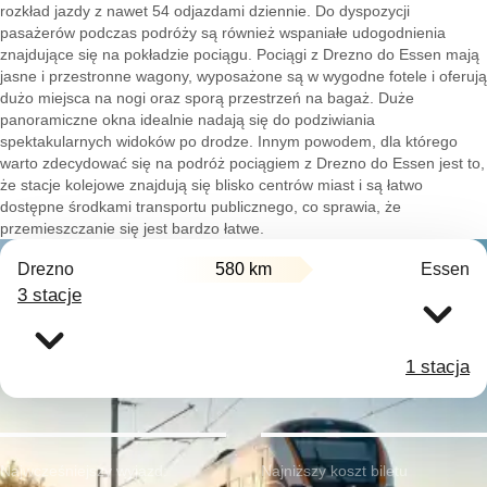
rozkład jazdy z nawet 54 odjazdami dziennie. Do dyspozycji
pasażerów podczas podróży są również wspaniałe udogodnienia
znajdujące się na pokładzie pociągu. Pociągi z Drezno do Essen mają
jasne i przestronne wagony, wyposażone są w wygodne fotele i oferują
dużo miejsca na nogi oraz sporą przestrzeń na bagaż. Duże
panoramiczne okna idealnie nadają się do podziwiania
spektakularnych widoków po drodze. Innym powodem, dla którego
warto zdecydować się na podróż pociągiem z Drezno do Essen jest to,
że stacje kolejowe znajdują się blisko centrów miast i są łatwo
dostępne środkami transportu publicznego, co sprawia, że
przemieszczanie się jest bardzo łatwe.
Drezno
580 km
Essen
3 stacje
1 stacja
Najwcześniejszy wyjazd:
Najniższy koszt biletu