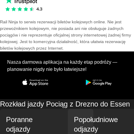
Rail Ninja to serwis rezerwacji biletów kolejowych online. Nie jest
przewoźnikiem kolejowym, nie posiada ani nie obsługuje żadnych
pociągów i nie reprezentuje oficjalnej strony internetowej żadnej firmy
kolejowej. Jest to komercyjna działalność, która ułatwia rezerwację
biletów kolejowych przez Internet.
Nasza darmowa aplikacja na każdy etap podróży —
planowanie nigdy nie było łatwiejsze!
Rozkład jazdy Pociąg z Drezno do Essen
Poranne
Popołudniowe
odjazdy
odjazdy