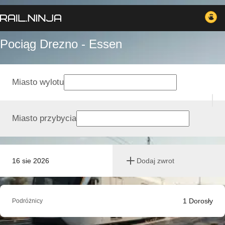
Pociąg Drezno - Essen
Miasto wylotu
Miasto przybycia
16 sie 2026
Dodaj zwrot
1
Dorosły
Podróżnicy