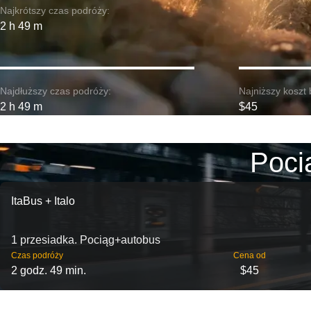
Najkrótszy czas podróży:
2 h 49 m
Najdłuższy czas podróży:
Najniższy koszt 
2 h 49 m
$45
Poci
ItaBus + Italo
1 przesiadka. Pociąg+autobus
Czas podróży
Cena od
2 godz. 49 min.
$45