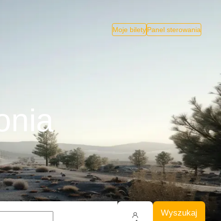
Moje bilety
Panel sterowania
onia
Wyszukaj