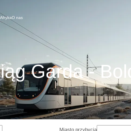
 Afryka
O nas
iąg Garda - Bol
Miasto przybycia