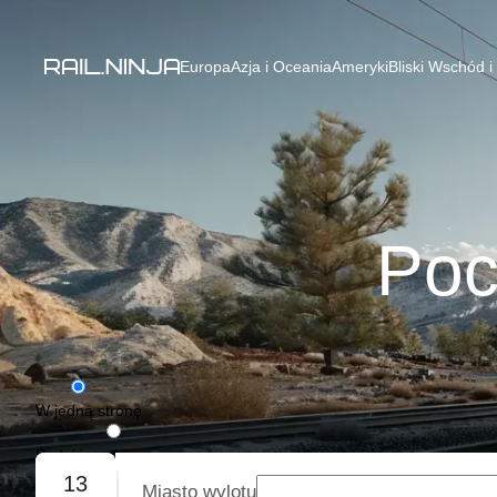
Europa
Azja i Oceania
Ameryki
Bliski Wschód i
Poc
W jedną stronę
Podróż w obie strony
13
Miasto wylotu