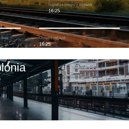
Najwcześniejszy wyjazd:
16:25
dnia:
Ostatni odjazd:
16:25
lonia