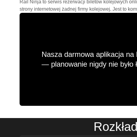
Rail Ninja to serwis rezerwacji biletów kolejowych on
strony internetowej żadnej firmy kolejowej. Jest to ko
Nasza darmowa aplikacja na 
— planowanie nigdy nie było ł
Rozkład