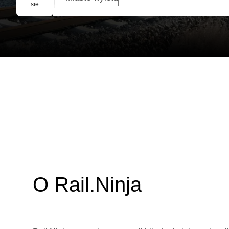
Rezerwacja grupowa
sie
O Rail.Ninja