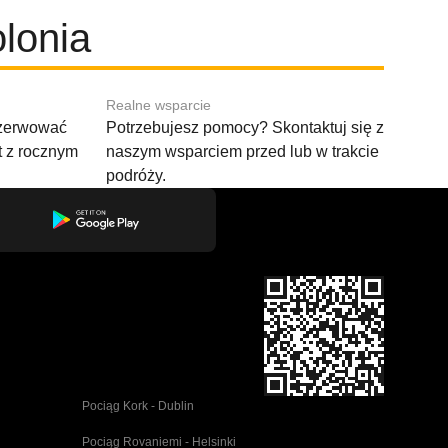
lonia
Realne wsparcie
ezerwować
Potrzebujesz pomocy? Skontaktuj się z
t z rocznym
naszym wsparciem przed lub w trakcie
podróży.
Pociąg Kork - Dublin
Pociąg Rovaniemi - Helsinki