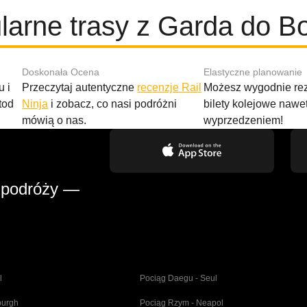
larne trasy z Garda do Bo
Doskonała Ocena
Elastyczne planowanie
 i
Przeczytaj autentyczne
recenzje Rail
Możesz wygodnie r
tod
Ninja
i zobacz, co nasi podróżni
bilety kolejowe nawe
mówią o nas.
wyprzedzeniem!
 podróży —
l
Pociąg Daegu - Seul
burgh
Pociąg Rzym - Neapol