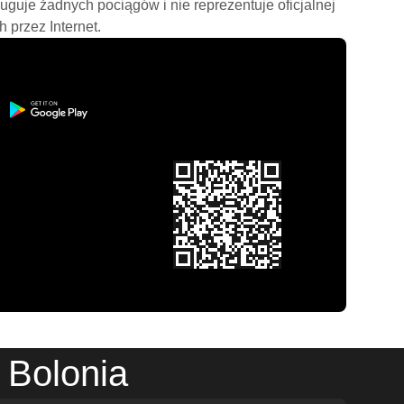
ługuje żadnych pociągów i nie reprezentuje oficjalnej
h przez Internet.
 Bolonia