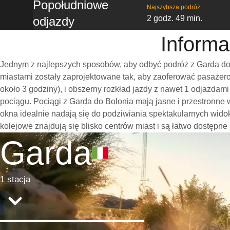
Popołudniowe
Najszybsza podróż
2 godz. 49 min.
odjazdy
Informa
Jednym z najlepszych sposobów, aby odbyć podróż z Garda do 
miastami zostały zaprojektowane tak, aby zaoferować pasażero
około 3 godziny), i obszerny rozkład jazdy z nawet 1 odjazda
pociągu. Pociągi z Garda do Bolonia mają jasne i przestronne
okna idealnie nadają się do podziwiania spektakularnych wido
kolejowe znajdują się blisko centrów miast i są łatwo dostępne
Garda
1 stacja