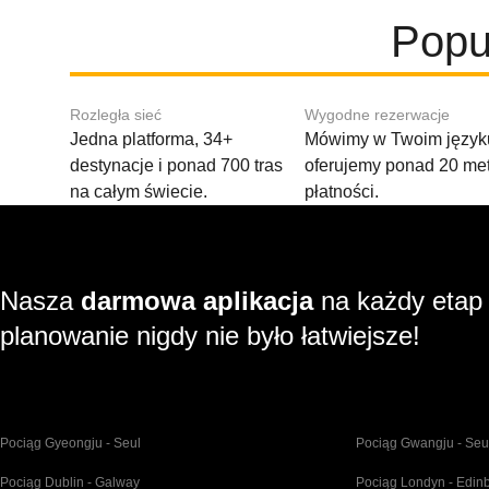
Popu
Rozległa sieć
Wygodne rezerwacje
Jedna platforma, 34+
Mówimy w Twoim języku
destynacje i ponad 700 tras
oferujemy ponad 20 me
na całym świecie.
płatności.
Nasza
darmowa aplikacja
na każdy etap
planowanie nigdy nie było łatwiejsze!
Pociąg Gyeongju - Seul
Pociąg Gwangju - Seu
Pociąg Dublin - Galway
Pociąg Londyn - Edin