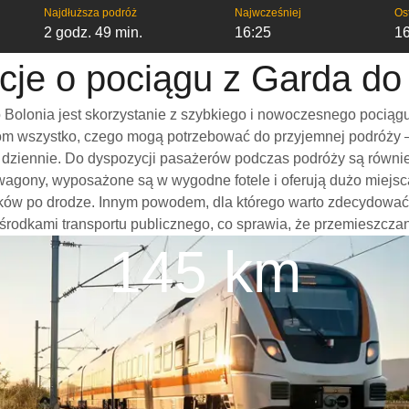
Najdłuższa podróż
Najwcześniej
Os
2 godz. 49 min.
16:25
1
cje o pociągu z Garda do
Bolonia jest skorzystanie z szybkiego i nowoczesnego pociągu
m wszystko, czego mogą potrzebować do przyjemnej podróży – w
mi dziennie. Do dyspozycji pasażerów podczas podróży są równi
 wagony, wyposażone są w wygodne fotele i oferują dużo miejs
ków po drodze. Innym powodem, dla którego warto zdecydować si
 środkami transportu publicznego, co sprawia, że przemieszczani
145 km