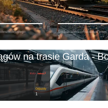
biletu kolejowego:
Średnia liczba odjazdów w ciągu 
1
ągów na trasie Garda - Bo
Odjazdy
1