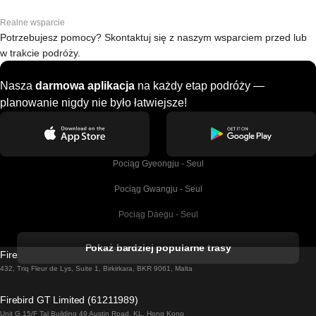
Realne wsparcie
Potrzebujesz pomocy? Skontaktuj się z naszym wsparciem przed lub
w trakcie podróży.
Nasza
darmowa aplikacja
na każdy etap podróży —
planowanie nigdy nie było łatwiejsze!
Pociąg Gyeongju - Seul
Pociąg Gwangju - Seul
Pociąg Daegu - Seul
Pociąg Kork - Dublin
Pokaż bardziej popularne trasy
Firebird GT Limited (OC 1451)
Pociąg Dublin - Galway
432, Triq Fleur de Lys, Suite 1, Birkirkara, BKR 9061, Malta
Pociąg Londyn - Edinburgh
Firebird GT Limited (61211989)
Unit G 15/F Tal Building 49 Austin Road, KL, Hong Kong