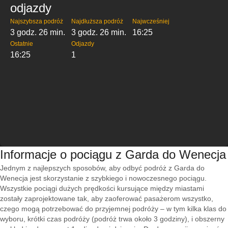
odjazdy
Najszybsza podróż
Najdłuższa podróż
Najwcześniej
3 godz. 26 min.
3 godz. 26 min.
16:25
Ostatnie
Odjazdy
16:25
1
Informacje o pociągu z Garda do Wenecja
Jednym z najlepszych sposobów, aby odbyć podróż z Garda do
Wenecja jest skorzystanie z szybkiego i nowoczesnego pociągu.
Wszystkie pociągi dużych prędkości kursujące między miastami
zostały zaprojektowane tak, aby zaoferować pasażerom wszystko,
czego mogą potrzebować do przyjemnej podróży – w tym kilka klas do
wyboru, krótki czas podróży (podróż trwa około 3 godziny), i obszerny