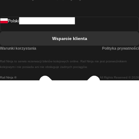
Pociąg Rzym - Neapol
Pociąg Rovaniemi - Helsinki
Polski
Pociąg Lizbona - Lagos
Pociąg Lizbona - Porto
Wsparcie klienta
Pociąg Lizbona - Coimbra
Warunki korzystania
Polityka prywatności
Pociąg Madryt - Malaga
Rail Ninja to serwis rezerwacji biletów kolejowych online. Rail Ninja nie jest przewoźnikiem
Pociąg Madryt - Lizbona
kolejowym i nie posiada ani nie obsługuje żadnych pociągów.
Rail Ninja ®
All Rights Reserved © 2026
Pociąg Madryt - Barcelona
Pociąg Madryt - Alicante
Pociąg Madryt - Sewilla
Pociąg Malaga - Madryt
Pociąg Barcelona - Madryt
Pociąg Barcelona - Sewilla