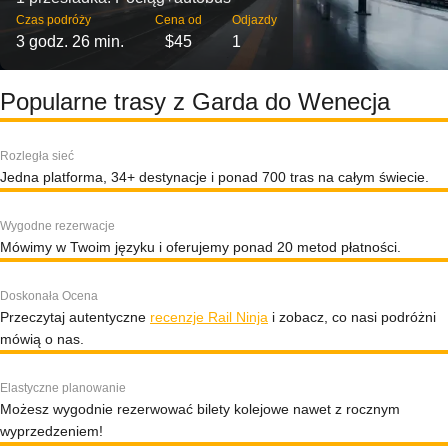
Czas podróży
Cena od
Odjazdy
3 godz. 26 min.
$45
1
Popularne trasy z Garda do Wenecja
Rozległa sieć
Jedna platforma, 34+ destynacje i ponad 700 tras na całym świecie.
Wygodne rezerwacje
Mówimy w Twoim języku i oferujemy ponad 20 metod płatności.
Doskonała Ocena
Przeczytaj autentyczne
recenzje Rail Ninja
i zobacz, co nasi podróżni
mówią o nas.
Elastyczne planowanie
Możesz wygodnie rezerwować bilety kolejowe nawet z rocznym
wyprzedzeniem!