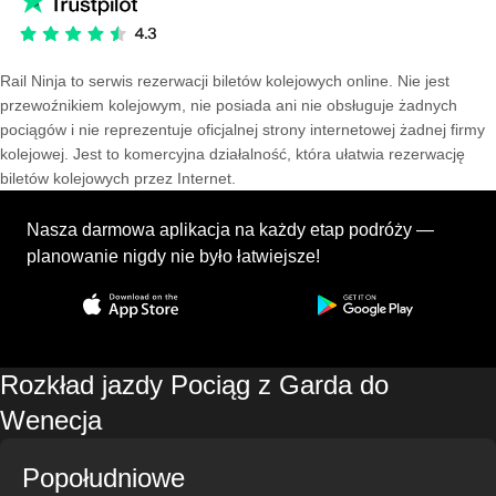
Rail Ninja to serwis rezerwacji biletów kolejowych online. Nie jest
przewoźnikiem kolejowym, nie posiada ani nie obsługuje żadnych
pociągów i nie reprezentuje oficjalnej strony internetowej żadnej firmy
kolejowej. Jest to komercyjna działalność, która ułatwia rezerwację
biletów kolejowych przez Internet.
Nasza darmowa aplikacja na każdy etap podróży —
planowanie nigdy nie było łatwiejsze!
Rozkład jazdy Pociąg z Garda do
Wenecja
Popołudniowe