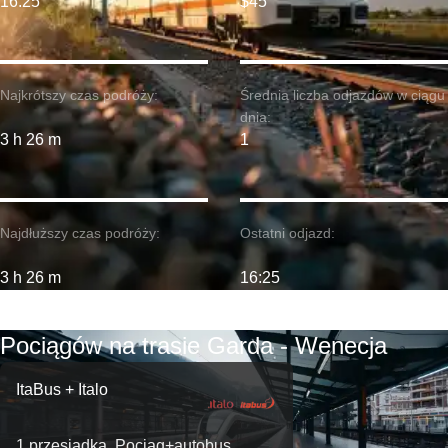
16:25
$45
Najkrótszy czas podróży:
Średnia liczba odjazdów w ciągu
dnia:
3 h 26 m
1
Najdłuższy czas podróży:
Ostatni odjazd:
3 h 26 m
16:25
Pociągów na trasie Garda - Wenecja
ItaBus + Italo
1 przesiadka. Pociąg+autobus