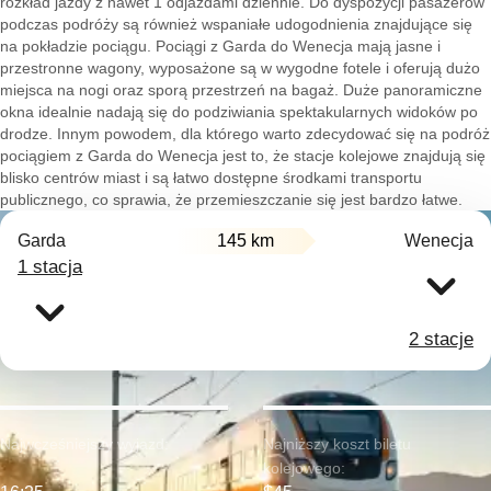
rozkład jazdy z nawet 1 odjazdami dziennie. Do dyspozycji pasażerów
podczas podróży są również wspaniałe udogodnienia znajdujące się
na pokładzie pociągu. Pociągi z Garda do Wenecja mają jasne i
przestronne wagony, wyposażone są w wygodne fotele i oferują dużo
miejsca na nogi oraz sporą przestrzeń na bagaż. Duże panoramiczne
okna idealnie nadają się do podziwiania spektakularnych widoków po
drodze. Innym powodem, dla którego warto zdecydować się na podróż
pociągiem z Garda do Wenecja jest to, że stacje kolejowe znajdują się
blisko centrów miast i są łatwo dostępne środkami transportu
publicznego, co sprawia, że przemieszczanie się jest bardzo łatwe.
Garda
145 km
Wenecja
1 stacja
2 stacje
Najwcześniejszy wyjazd:
Najniższy koszt biletu
kolejowego: