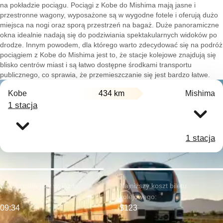
na pokładzie pociągu. Pociągi z Kobe do Mishima mają jasne i
przestronne wagony, wyposażone są w wygodne fotele i oferują dużo
miejsca na nogi oraz sporą przestrzeń na bagaż. Duże panoramiczne
okna idealnie nadają się do podziwiania spektakularnych widoków po
drodze. Innym powodem, dla którego warto zdecydować się na podróż
pociągiem z Kobe do Mishima jest to, że stacje kolejowe znajdują się
blisko centrów miast i są łatwo dostępne środkami transportu
publicznego, co sprawia, że przemieszczanie się jest bardzo łatwe.
Kobe
434 km
Mishima
1 stacja
1 stacja
Najwcześniejszy wyjazd:
Najniższy koszt biletu
kolejowego:
09:34
$123