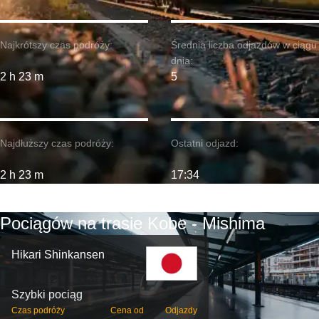
Najkrótszy czas podróży:
Średnia liczba odjazdów w ciągu
dnia:
2 h 23 m
5
Najdłuższy czas podróży:
Ostatni odjazd:
2 h 23 m
17:34
Pociągów na trasie Kobe - Mishima
Hikari Shinkansen
Szybki pociąg
Czas podróży
Cena od
Odjazdy