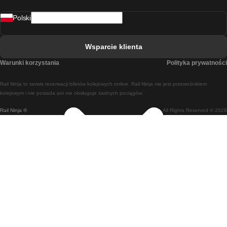
Pociąg Rovaniemi - Helsinki
Polski
Pociąg Lizbona - Lagos
Pociąg Lizbona - Porto
Wsparcie klienta
Pociąg Lizbona - Coimbra
Warunki korzystania
Polityka prywatności
Pociąg Madryt - Malaga
Rail Ninja to serwis rezerwacji biletów kolejowych online. Rail Ninja nie jest przewoźnikiem
Pociąg Madryt - Lizbona
kolejowym i nie posiada ani nie obsługuje żadnych pociągów.
Rail Ninja ®
All Rights Reserved © 2026
Pociąg Madryt - Barcelona
Pociąg Madryt - Alicante
Pociąg Madryt - Sewilla
Pociąg Malaga - Madryt
Pociąg Barcelona - Madryt
Pociąg Barcelona - Sewilla
Pociąg Barcelona - Malaga