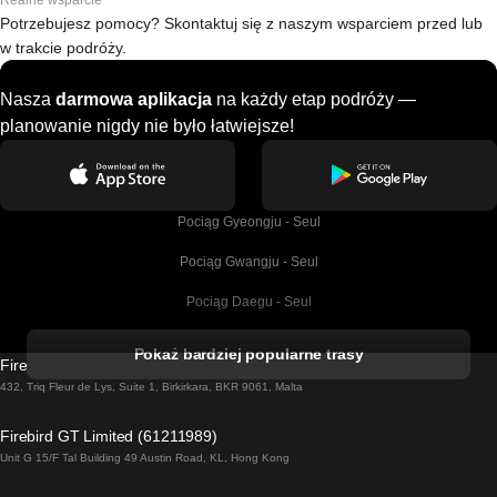
Realne wsparcie
Potrzebujesz pomocy? Skontaktuj się z naszym wsparciem przed lub
w trakcie podróży.
Nasza
darmowa aplikacja
na każdy etap podróży —
planowanie nigdy nie było łatwiejsze!
Pociąg Gyeongju - Seul
Pociąg Gwangju - Seul
Pociąg Daegu - Seul
Pociąg Kork - Dublin
Pokaż bardziej popularne trasy
Firebird GT Limited (OC 1451)
Pociąg Dublin - Galway
432, Triq Fleur de Lys, Suite 1, Birkirkara, BKR 9061, Malta
Pociąg Londyn - Edinburgh
Firebird GT Limited (61211989)
Unit G 15/F Tal Building 49 Austin Road, KL, Hong Kong
Pociąg Rzym - Neapol