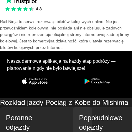
Rail Ninja to serwis rezerwacji biletów kolejowych online. Nie jest
przewoźnikiem kolejowym, nie posiada ani nie obsługuje żadnych
pociągów i nie reprezentuje oficjalnej strony internetowej żadnej firmy
kolejowej. Jest to komercyjna działalność, która ułatwia rezerwację
biletów kolejowych przez Internet.
Nasza darmowa aplikacja na każdy etap podróży —
planowanie nigdy nie było łatwiejsze!
Rozkład jazdy Pociąg z Kobe do Mishima
Poranne
Popołudniowe
odjazdy
odjazdy