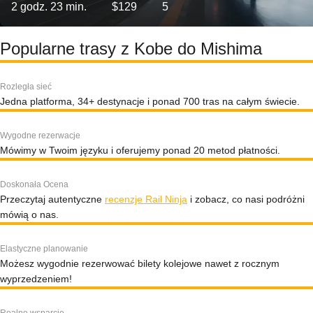
2 godz. 23 min.
$129
5
Popularne trasy z Kobe do Mishima
Rozległa sieć
Jedna platforma, 34+ destynacje i ponad 700 tras na całym świecie.
Wygodne rezerwacje
Mówimy w Twoim języku i oferujemy ponad 20 metod płatności.
Doskonała Ocena
Przeczytaj autentyczne
recenzje Rail Ninja
i zobacz, co nasi podróżni
mówią o nas.
Elastyczne planowanie
Możesz wygodnie rezerwować bilety kolejowe nawet z rocznym
wyprzedzeniem!