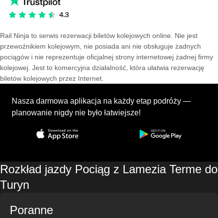
Rail Ninja to serwis rezerwacji biletów kolejowych online. Nie jest
przewoźnikiem kolejowym, nie posiada ani nie obsługuje żadnych
pociągów i nie reprezentuje oficjalnej strony internetowej żadnej firmy
kolejowej. Jest to komercyjna działalność, która ułatwia rezerwację
biletów kolejowych przez Internet.
Nasza darmowa aplikacja na każdy etap podróży —
planowanie nigdy nie było łatwiejsze!
Rozkład jazdy Pociąg z Lamezia Terme do
Turyn
Poranne