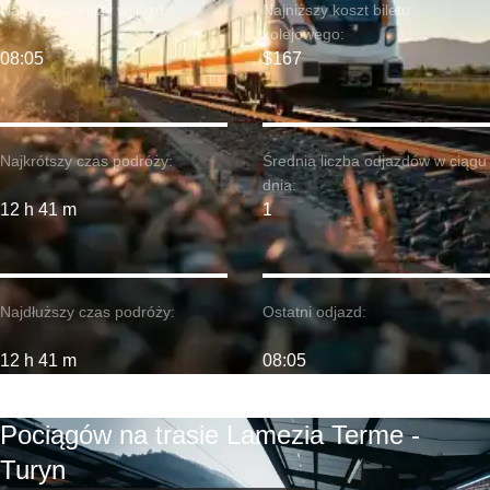
Najwcześniejszy wyjazd:
Najniższy koszt biletu
kolejowego:
08:05
$167
Najkrótszy czas podróży:
Średnia liczba odjazdów w ciągu
dnia:
12 h 41 m
1
Najdłuższy czas podróży:
Ostatni odjazd:
12 h 41 m
08:05
Pociągów na trasie Lamezia Terme -
Turyn