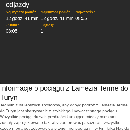
odjazdy
Najszybsza podróż
Najdłuższa podróż
Najwcześniej
12 godz. 41 min.
12 godz. 41 min.
08:05
Ostatnie
Odjazdy
08:05
1
Informacje o pociągu z Lamezia Terme do
Turyn
Jednym z najlepszych sposobów, aby odbyć podróż z Lamezia Terme
do Turyn jest skorzystanie z szybkiego i nowoczesnego pociągu.
Wszystkie pociągi dużych prędkości kursujące między miastami
zostały zaprojektowane tak, aby zaoferować pasażerom wszystko,
czego mogą potrzebować do przyjemnej podróży – w tym kilka klas do