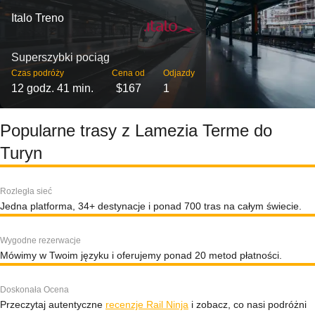
Italo Treno
Superszybki pociąg
Czas podróży
Cena od
Odjazdy
12 godz. 41 min.
$167
1
Popularne trasy z Lamezia Terme do
Turyn
Rozległa sieć
Jedna platforma, 34+ destynacje i ponad 700 tras na całym świecie.
Wygodne rezerwacje
Mówimy w Twoim języku i oferujemy ponad 20 metod płatności.
Doskonała Ocena
Przeczytaj autentyczne
recenzje Rail Ninja
i zobacz, co nasi podróżni