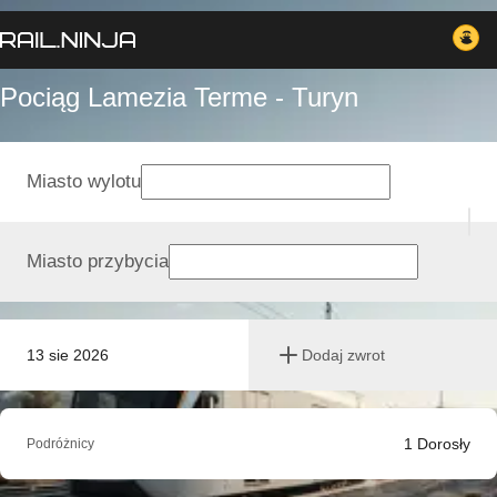
Pociąg Lamezia Terme - Turyn
Miasto wylotu
Miasto przybycia
13 sie 2026
Dodaj zwrot
1
Dorosły
Podróżnicy