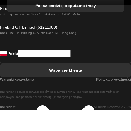
Pociąg Kork - Dublin
Pokaż bardziej popularne trasy
Firebird GT Limited (OC 1451)
Pociąg Dublin - Galway
432, Triq Fleur de Lys, Suite 1, Birkirkara, BKR 9061, Malta
Pociąg Londyn - Edinburgh
Firebird GT Limited (61211989)
Unit G 15/F Tal Building 49 Austin Road, KL, Hong Kong
Pociąg Rzym - Neapol
Pociąg Rovaniemi - Helsinki
Polski
Pociąg Lizbona - Lagos
Pociąg Lizbona - Porto
Wsparcie klienta
Pociąg Lizbona - Coimbra
Warunki korzystania
Polityka prywatności
Pociąg Madryt - Malaga
Rail Ninja to serwis rezerwacji biletów kolejowych online. Rail Ninja nie jest przewoźnikiem
Pociąg Madryt - Lizbona
kolejowym i nie posiada ani nie obsługuje żadnych pociągów.
Rail Ninja ®
All Rights Reserved © 2026
Pociąg Madryt - Barcelona
Pociąg Madryt - Alicante
Pociąg Madryt - Sewilla