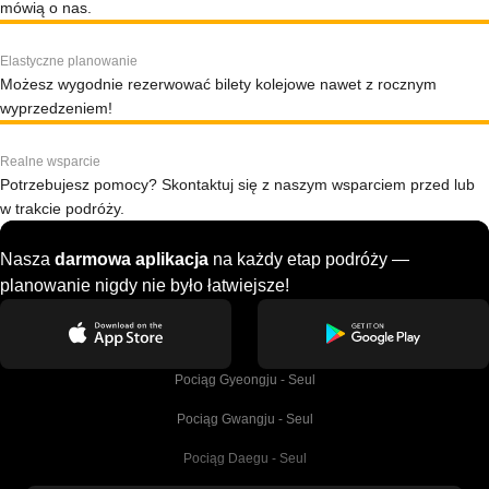
mówią o nas.
Elastyczne planowanie
Możesz wygodnie rezerwować bilety kolejowe nawet z rocznym
wyprzedzeniem!
Realne wsparcie
Potrzebujesz pomocy? Skontaktuj się z naszym wsparciem przed lub
w trakcie podróży.
Nasza
darmowa aplikacja
na każdy etap podróży —
planowanie nigdy nie było łatwiejsze!
Pociąg Gyeongju - Seul
Pociąg Gwangju - Seul
Pociąg Daegu - Seul